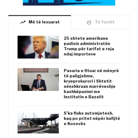
trending_up
whatshot
Më të lexuarat
Të fundit
25 shtete amerikane
padisin administratën
Trump për tarifat e reja
ndaj importeve
Pasuria e fituar në mënyrë
të paligjshme,
kryeprokurori i Shtetit
nënshkruan marrëveshje
bashkëpunimi me
Institutin e Bazelit
S’ka fluks automjetesh,
kaq po pritet nëpër kufijtë
e Kosovës