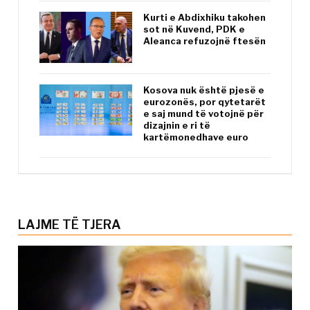
Kurti e Abdixhiku takohen
sot në Kuvend, PDK e
Aleanca refuzojnë ftesën
Kosova nuk është pjesë e
eurozonës, por qytetarët
e saj mund të votojnë për
dizajnin e ri të
kartëmonedhave euro
LAJME TË TJERA