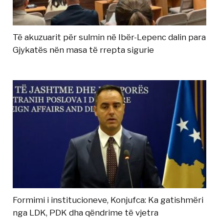
Të akuzuarit për sulmin në Ibër-Lepenc dalin para
Gjykatës nën masa të rrepta sigurie
Formimi i institucioneve, Konjufca: Ka gatishmëri
nga LDK, PDK dha qëndrime të vjetra