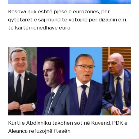
Kosova nuk është pjesë e eurozonës, por
qytetarët e saj mund të votojnë për dizajnin e ri
të kartëmonedhave euro
Kurti e Abdixhiku takohen sot në Kuvend, PDK e
Aleanca refuzojnë ftesën