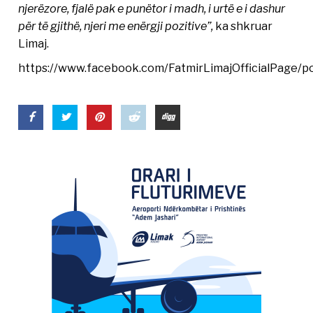
njerëzore, fjalë pak e punëtor i madh, i urtë e i dashur
për të gjithë, njeri me enërgji pozitive”,
ka shkruar
Limaj.
https://www.facebook.com/FatmirLimajOfficialPage/