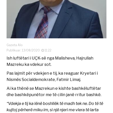
Gazeta Alo
Publikuar: 13/08/2020
11:22
Ish luftëtari i UÇK-së nga Malisheva, Hajrullah
Mazreku ka vdekur sot.
Pas lajmit për vdekjen e tij, ka reaguar Kryetari i
Nismës Socialdemokrate, Fatmir Limaj.
Ai ka thënë se Mazrekun e kishte bashkëluftëtar
dhe bashkëpunëtor me të cilin janë rritur bashkë.
“Vdekja e tij ka lënë boshllëk të madh tek ne. Do të të
kujtoj përherë miku im, si një njeri me vlera të larta