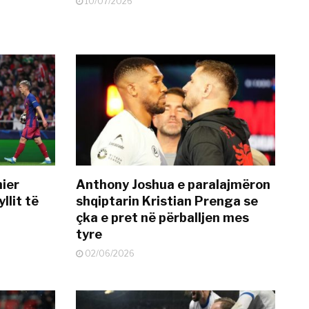
10/07/2026
mier
Anthony Joshua e paralajmëron
llit të
shqiptarin Kristian Prenga se
çka e pret në përballjen mes
tyre
02/06/2026