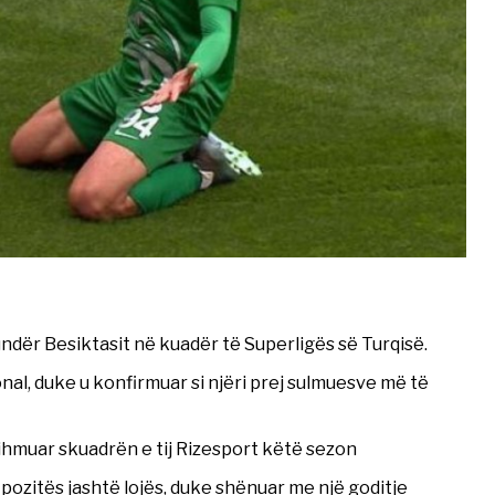
undër Besiktasit në kuadër të Superligës së Turqisë.
nal, duke u konfirmuar si njëri prej sulmuesve më të
dihmuar skuadrën e tij Rizesport këtë sezon
 pozitës jashtë lojës, duke shënuar me një goditje