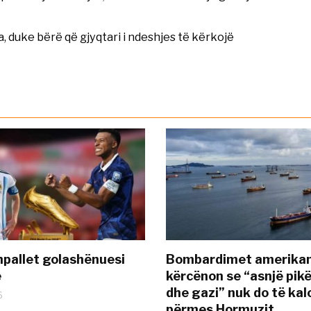
ta, duke bërë që gjyqtari i ndeshjes të kërkojë
pallet golashënuesi
Bombardimet amerikane
ë
kërcënon se “asnjë pik
dhe gazi” nuk do të kal
6
përmes Hormuzit