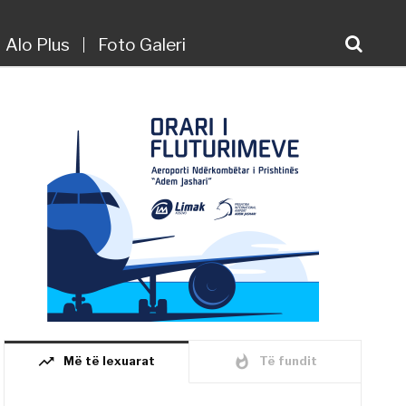
Alo Plus
Foto Galeri
trending_up
whatshot
Më të lexuarat
Të fundit