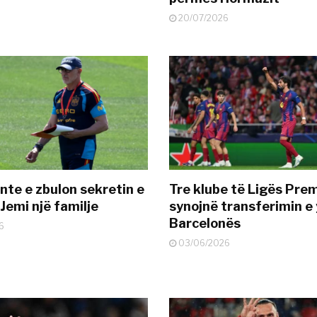
20/07/2026
nte e zbulon sekretin e
Tre klube të Ligës Pre
Jemi një familje
synojnë transferimin e y
Barcelonës
6
03/06/2026