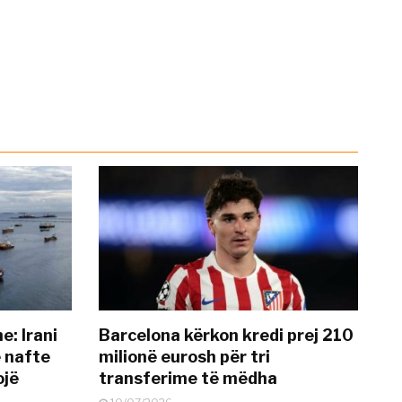
: Irani
Barcelona kërkon kredi prej 210
ë nafte
milionë eurosh për tri
ojë
transferime të mëdha