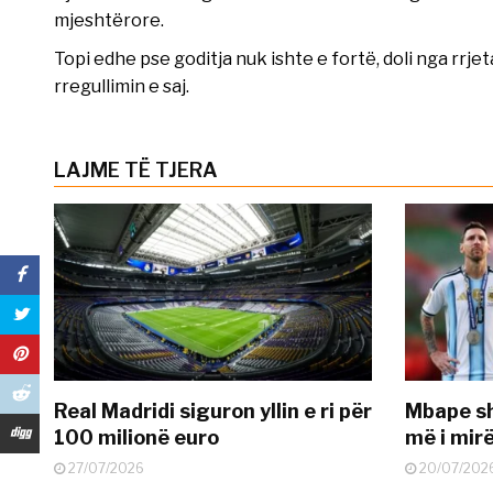
mjeshtërore.
Topi edhe pse goditja nuk ishte e fortë, doli nga rrje
rregullimin e saj.
LAJME TË TJERA
Real Madridi siguron yllin e ri për
Mbape sh
100 milionë euro
më i mir
27/07/2026
20/07/202