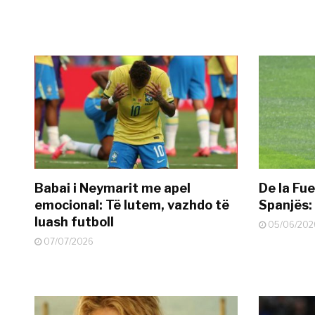
Babai i Neymarit me apel
De la Fue
emocional: Të lutem, vazhdo të
Spanjës: 
luash futboll
05/06/202
07/07/2026