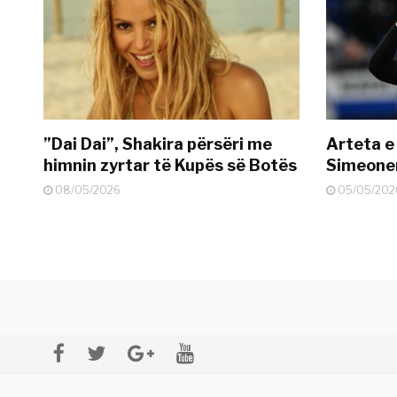
”Dai Dai”, Shakira përsëri me
Arteta e
himnin zyrtar të Kupës së Botës
Simeonen
08/05/2026
05/05/202