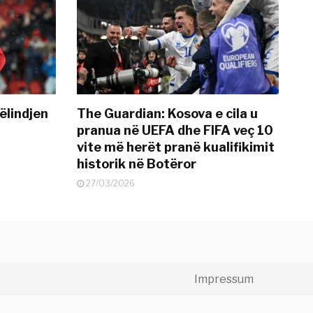
ëlindjen
The Guardian: Kosova e cila u
pranua në UEFA dhe FIFA veç 10
vite më herët pranë kualifikimit
historik në Botëror
27/03/2026
Impressum