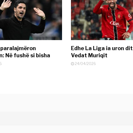
 paralajmëron
Edhe La Liga ia uron dit
: Në fushë si bisha
Vedat Muriqit
6
24/04/2026