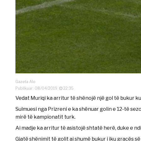
Gazeta Alo
Publikuar: 08/04/2019
22:35
Vedat Muriqi ka arritur të shënojë një gol të bukur k
Sulmuesi nga Prizreni e ka shënuar golin e 12-të sezo
mirë të kampionatit turk.
Ai madje ka arritur të asistojë shtatë herë, duke e n
Gjatë shënimit të golit ai shumë bukur i iku gracës së