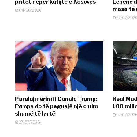
pritet nëpër kufijtë e Kosovës
Lepenc d
masa të 
04/08/2026
27/07/202
Paralajmërimi i Donald Trump:
Real Madr
Evropa do të paguajë një çmim
100 mili
shumë të lartë
27/07/202
27/07/2026