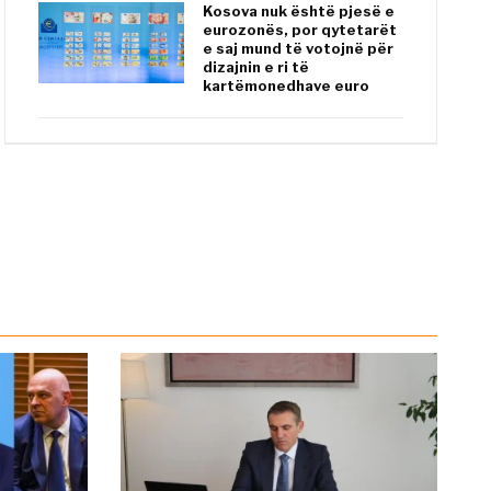
Kosova nuk është pjesë e
eurozonës, por qytetarët
e saj mund të votojnë për
dizajnin e ri të
kartëmonedhave euro