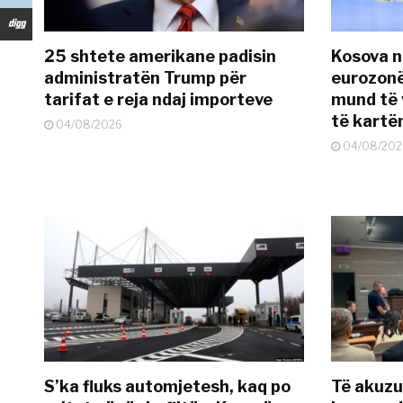
25 shtete amerikane padisin
Kosova n
administratën Trump për
eurozonë
tarifat e reja ndaj importeve
mund të v
të kart
04/08/2026
04/08/202
S’ka fluks automjetesh, kaq po
Të akuzua