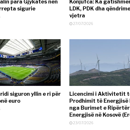
alin para Gjykatës nën
Konjufca: Ka gatishmër
rrepta sigurie
LDK, PDK dha qëndrime
vjetra
6
27/07/2026
idi siguron yllin e ri për
Licencimi i Aktivitetit 
onë euro
Prodhimit të Energjisë 
nga Burimet e Ripërtë
6
Energjisë në Kosovë (Er
23/07/2026