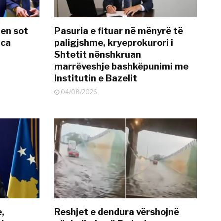
hen sot
Pasuria e fituar në mënyrë të
nca
paligjshme, kryeprokurori i
Shtetit nënshkruan
marrëveshje bashkëpunimi me
Institutin e Bazelit
04/08/2026
e,
Reshjet e dendura vërshojnë