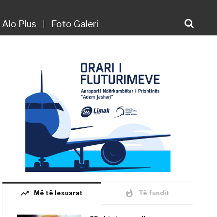
Alo Plus
Foto Galeri
trending_up
whatshot
Më të lexuarat
Të fundit