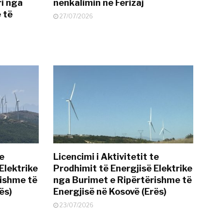
i nga
nënkalimin në Ferizaj
 të
27/07/2026
te
Licencimi i Aktivitetit te
Elektrike
Prodhimit të Energjisë Elektrike
rishme të
nga Burimet e Ripërtërishme të
ës)
Energjisë në Kosovë (Erës)
23/07/2026