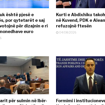
uk është pjesë e
Kurti e Abdixhiku tako
s, por qytetarët e saj
në Kuvend, PDK e Alea
otojnë për dizajnin e ri
refuzojnë ftesën
ëmonedhave euro
04/08/2026
6
rit për sulmin në Ibër-
Formimi i institucionev