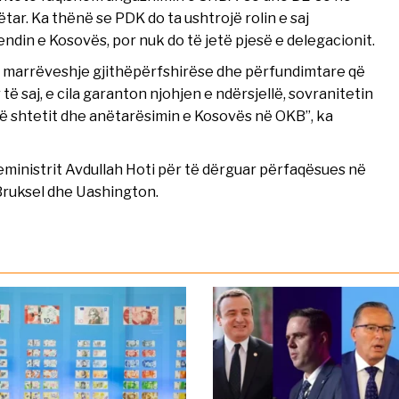
ar. Ka thënë se PDK do ta ushtrojë rolin e saj
ndin e Kosovës, por nuk do të jetë pjesë e delegacionit.
 marrëveshje gjithëpërfshirëse dhe përfundimtare që
 saj, e cila garanton njohjen e ndërsjellë, sovranitetin
r të shtetit dhe anëtarësimin e Kosovës në OKB”, ka
ministrit Avdullah Hoti për të dërguar përfaqësues në
Bruksel dhe Uashington.