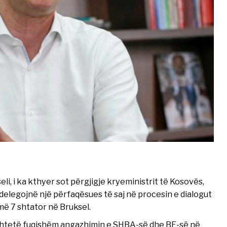
li, i ka kthyer sot përgjigje kryeministrit të Kosovës,
ë delegojnë një përfaqësues të saj në procesin e dialogut
më 7 shtator në Bruksel.
bështetë fuqishëm angazhimin e SHBA-së dhe BE-së në