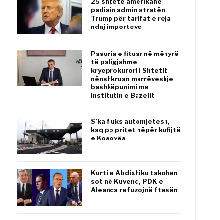
25 shtete amerikane
padisin administratën
Trump për tarifat e reja
ndaj importeve
Pasuria e fituar në mënyrë
të paligjshme,
kryeprokurori i Shtetit
nënshkruan marrëveshje
bashkëpunimi me
Institutin e Bazelit
S’ka fluks automjetesh,
kaq po pritet nëpër kufijtë
e Kosovës
Kurti e Abdixhiku takohen
sot në Kuvend, PDK e
Aleanca refuzojnë ftesën