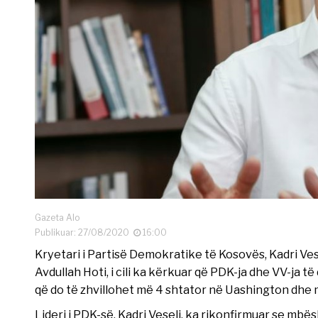
Gazeta Alo
Publikuar: 27/08/2020
16:00
Kryetari i Partisë Demokratike të Kosovës, Kadri Vese
Avdullah Hoti, i cili ka kërkuar që PDK-ja dhe VV-ja t
që do të zhvillohet më 4 shtator në Uashington dhe 
Lideri i PDK-së, Kadri Veseli, ka rikonfirmuar se m