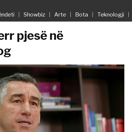
ëndeti
Showbiz
Arte
Bota
Teknologji
err pjesë në
og