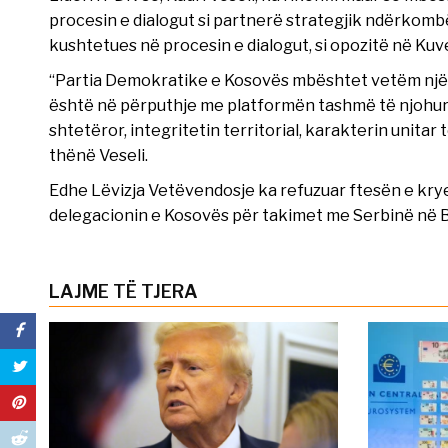
procesin e dialogut si partnerë strategjik ndërkombët
kushtetues në procesin e dialogut, si opozitë në Kuve
“Partia Demokratike e Kosovës mbështet vetëm një
është në përputhje me platformën tashmë të njohur të
shtetëror, integritetin territorial, karakterin unita
thënë Veseli.
Edhe Lëvizja Vetëvendosje ka refuzuar ftesën e krye
delegacionin e Kosovës për takimet me Serbinë në 
LAJME TË TJERA