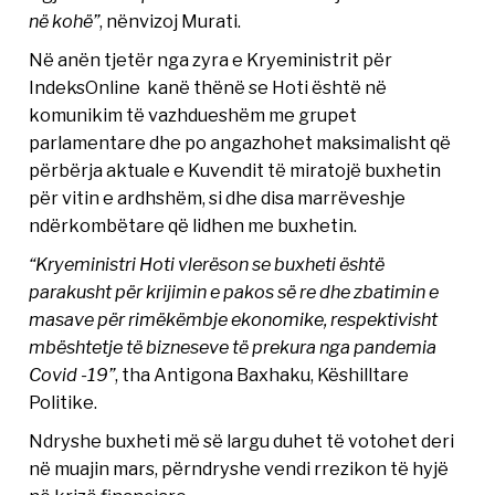
në kohë”
, nënvizoj Murati.
Në anën tjetër nga zyra e Kryeministrit për
IndeksOnline kanë thënë se Hoti është në
komunikim të vazhdueshëm me grupet
parlamentare dhe po angazhohet maksimalisht që
përbërja aktuale e Kuvendit të miratojë buxhetin
për vitin e ardhshëm, si dhe disa marrëveshje
ndërkombëtare që lidhen me buxhetin.
“Kryeministri Hoti vlerëson se buxheti është
parakusht për krijimin e pakos së re dhe zbatimin e
masave për rimëkëmbje ekonomike, respektivisht
mbështetje të bizneseve të prekura nga pandemia
Covid -19”
, tha Antigona Baxhaku, Këshilltare
Politike.
Ndryshe buxheti më së largu duhet të votohet deri
në muajin mars, përndryshe vendi rrezikon të hyjë