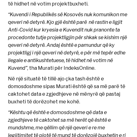
të hidhet në votim projektbuxheti.
“Kuvendi i Republikës së Kosovës nuk komunikon me
qeveri në detyrë. Kjo gjë është parë në rastin e ligjit
Anti-Covid kur kryesia e Kuvendit nuk pranonte ta
procedonte tutje projektligjin për shkak se kishim një
qeveri në detyrë. Andaj është e pamundur që ky
projektligj i një qeveri në detyrë, e për më tepër edhe
ilegale e antikushtetuese, të hidhet në votim në
Kuvend”
, tha Murati për IndeksOnline.
Në një situatë të tillë ajo çka tash është e
domosdoshme sipas Murati është që sa më parë të
caktohet data e zgjedhjeve në mënyrë që pastaj
buxheti të dorëzohet me kohë.
“Kështu që është e domosdoshme që data e
zgjedhjeve të caktohet sa më herët që është e
mundshme, me qëllim që një qeveri e re me
legjitimitet të plotë të mund të dorëzojë buxhetin e ri