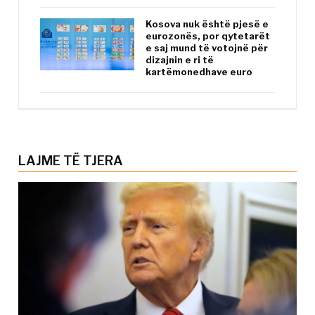
Kosova nuk është pjesë e
eurozonës, por qytetarët
e saj mund të votojnë për
dizajnin e ri të
kartëmonedhave euro
LAJME TË TJERA