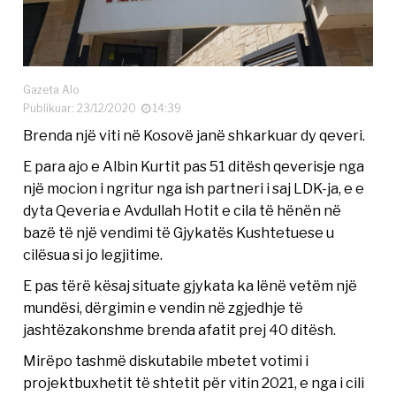
Gazeta Alo
Publikuar: 23/12/2020
14:39
Brenda një viti në Kosovë janë shkarkuar dy qeveri.
E para ajo e Albin Kurtit pas 51 ditësh qeverisje nga
një mocion i ngritur nga ish partneri i saj LDK-ja, e e
dyta Qeveria e Avdullah Hotit e cila të hënën në
bazë të një vendimi të Gjykatës Kushtetuese u
cilësua si jo legjitime.
E pas tërë kësaj situate gjykata ka lënë vetëm një
mundësi, dërgimin e vendin në zgjedhje të
jashtëzakonshme brenda afatit prej 40 ditësh.
Mirëpo tashmë diskutabile mbetet votimi i
projektbuxhetit të shtetit për vitin 2021, e nga i cili