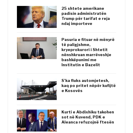
25 shtete amerikane
padisin administratën
Trump për tarifat e reja
ndaj importeve
Pasuria e fituar në mënyrë
të paligjshme,
kryeprokurori i Shtetit
nënshkruan marrëveshje
bashkëpunimi me
Institutin e Bazelit
S’ka fluks automjetesh,
kaq po pritet nëpër kufijtë
e Kosovës
Kurti e Abdixhiku takohen
sot në Kuvend, PDK e
Aleanca refuzojnë ftesën