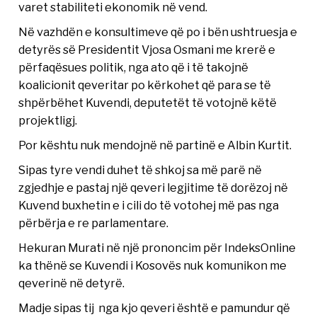
varet stabiliteti ekonomik në vend.
Në vazhdën e konsultimeve që po i bën ushtruesja e
detyrës së Presidentit Vjosa Osmani me krerë e
përfaqësues politik, nga ato që i të takojnë
koalicionit qeveritar po kërkohet që para se të
shpërbëhet Kuvendi, deputetët të votojnë këtë
projektligj.
Por kështu nuk mendojnë në partinë e Albin Kurtit.
Sipas tyre vendi duhet të shkoj sa më parë në
zgjedhje e pastaj një qeveri legjitime të dorëzoj në
Kuvend buxhetin e i cili do të votohej më pas nga
përbërja e re parlamentare.
Hekuran Murati në një prononcim për IndeksOnline
ka thënë se Kuvendi i Kosovës nuk komunikon me
qeverinë në detyrë.
Madje sipas tij nga kjo qeveri është e pamundur që