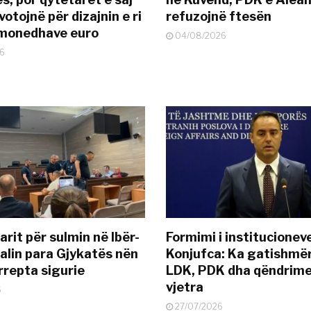
otojnë për dizajnin e ri
refuzojnë ftesën
ëmonedhave euro
04/08/2026
6
rit për sulmin në Ibër-
Formimi i institucionev
alin para Gjykatës nën
Konjufca: Ka gatishmër
rrepta sigurie
LDK, PDK dha qëndrime
vjetra
6
27/07/2026