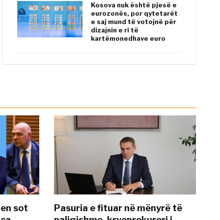
Kosova nuk është pjesë e
eurozonës, por qytetarët
e saj mund të votojnë për
dizajnin e ri të
kartëmonedhave euro
hen sot
Pasuria e fituar në mënyrë të
nca
paligjshme, kryeprokurori i