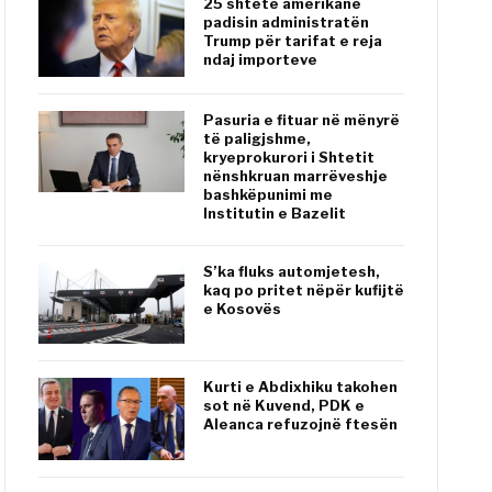
25 shtete amerikane
padisin administratën
Trump për tarifat e reja
ndaj importeve
Pasuria e fituar në mënyrë
të paligjshme,
kryeprokurori i Shtetit
nënshkruan marrëveshje
bashkëpunimi me
Institutin e Bazelit
S’ka fluks automjetesh,
kaq po pritet nëpër kufijtë
e Kosovës
Kurti e Abdixhiku takohen
sot në Kuvend, PDK e
Aleanca refuzojnë ftesën