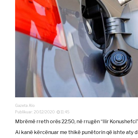
Gazeta Alo
Publikuar: 20/12/2020
11:45
Mbrëmë rreth orës 22:50, në rrugën “Ilir Konushefci
Ai kanë kërcënuar me thikë punëtorin që ishte aty d