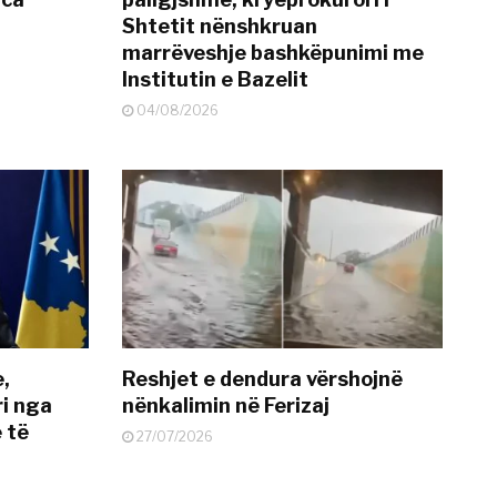
Shtetit nënshkruan
marrëveshje bashkëpunimi me
Institutin e Bazelit
04/08/2026
e,
Reshjet e dendura vërshojnë
i nga
nënkalimin në Ferizaj
 të
27/07/2026