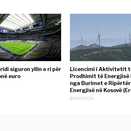
idi siguron yllin e ri për
Licencimi i Aktivitetit 
onë euro
Prodhimit të Energjisë 
nga Burimet e Ripërtë
6
Energjisë në Kosovë (Er
23/07/2026