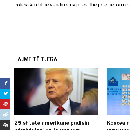
Policia ka dal në vendin e ngjarjes dhe po e heton ras
LAJME TË TJERA
25 shtete amerikane padisin
Kosova n
administratën Trump për
eurozonë