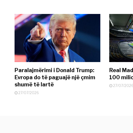
Paralajmërimi i Donald Trump:
Real Madr
Evropa do të paguajë një çmim
100 mili
shumë të lartë
27/07/202
27/07/2026