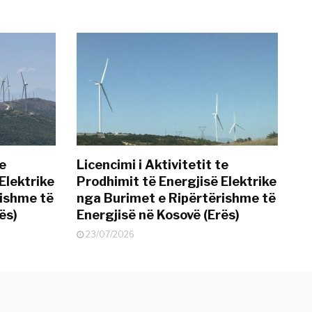
te
Licencimi i Aktivitetit te
Elektrike
Prodhimit të Energjisë Elektrike
rishme të
nga Burimet e Ripërtërishme të
ës)
Energjisë në Kosovë (Erës)
23/07/2026