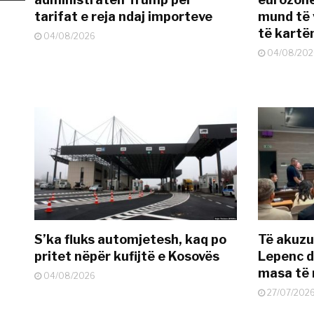
tarifat e reja ndaj importeve
mund të v
të kart
04/08/2026
04/08/202
S’ka fluks automjetesh, kaq po
Të akuzua
pritet nëpër kufijtë e Kosovës
Lepenc d
masa të 
04/08/2026
27/07/202