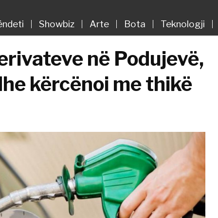
ëndeti
Showbiz
Arte
Bota
Teknologji
erivateve në Podujevë,
dhe kërcënoi me thikë