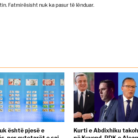
tin. Fatmirësisht nuk ka pasur të lënduar.
uk është pjesë e
Kurti e Abdixhiku tako
s, por qytetarët e saj
në Kuvend, PDK e Alea