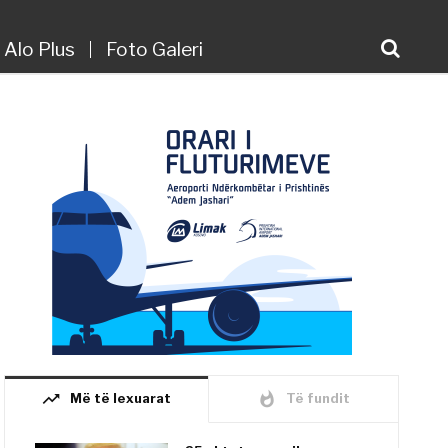
Alo Plus
Foto Galeri
trending_up
whatshot
Më të lexuarat
Të fundit