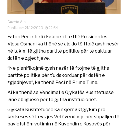
Gazeta Alo
Publikuar: 21/12/2020
22:54
Faton Peci, shefi i kabinetit të UD Presidentes,
Vjosa Osmani ka thënë se ajo do të ftojë qysh nesër
në takim të gjitha partitë politike për të caktuar
datën e zgjedhjeve.
“Ne planifikojmë qysh nesër të ftojmë të gjitha
partitë politike për t’u dakorduar për datën e
zgjedhjeve”, ka thënë Peci në Prime Time.
Ai ka thënë se Vendimet e Gjykatës Kushtetuese
janë obliguese për të gjitha institucionet.
Gjykata Kushtetuese ka nxjerr aktgjykim pro
kërkesës së Lëvizjes Vetëvendosje për shpalljen të
pavlefshëm votimin në Kuvendin e Kosovës për