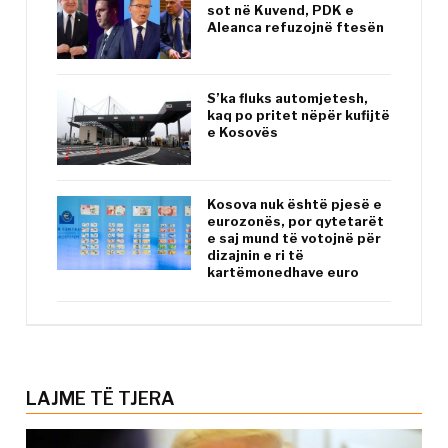
sot në Kuvend, PDK e
Aleanca refuzojnë ftesën
S’ka fluks automjetesh,
kaq po pritet nëpër kufijtë
e Kosovës
Kosova nuk është pjesë e
eurozonës, por qytetarët
e saj mund të votojnë për
dizajnin e ri të
kartëmonedhave euro
LAJME TË TJERA