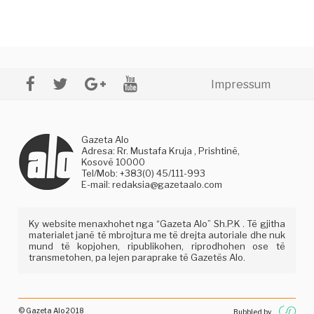
Impressum
Gazeta Alo
Adresa: Rr. Mustafa Kruja , Prishtinë,
Kosovë 10000
Tel/Mob: +383(0) 45/111-993
E-mail:
redaksia@gazetaalo.com
Ky website menaxhohet nga “Gazeta Alo” Sh.P.K . Të gjitha
materialet janë të mbrojtura me të drejta autoriale dhe nuk
mund të kopjohen, ripublikohen, riprodhohen ose të
transmetohen, pa lejen paraprake të Gazetës Alo.
© Gazeta Alo 2018
Bubbled by