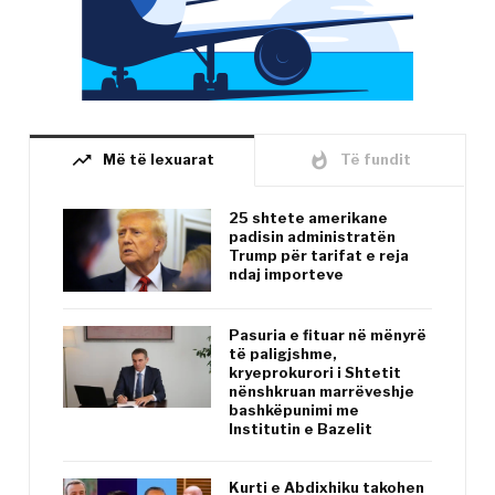
trending_up
whatshot
Më të lexuarat
Të fundit
25 shtete amerikane
padisin administratën
Trump për tarifat e reja
ndaj importeve
Pasuria e fituar në mënyrë
të paligjshme,
kryeprokurori i Shtetit
nënshkruan marrëveshje
bashkëpunimi me
Institutin e Bazelit
Kurti e Abdixhiku takohen