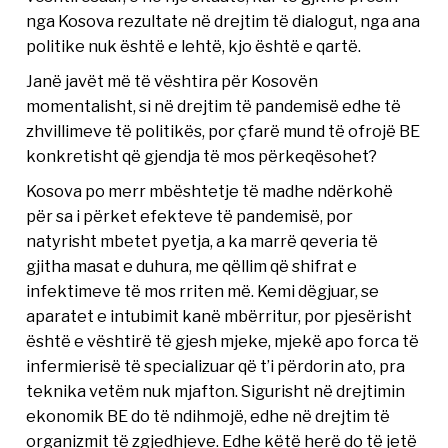
nga Kosova rezultate në drejtim të dialogut, nga ana
politike nuk është e lehtë, kjo është e qartë.
Janë javët më të vështira për Kosovën
momentalisht, si në drejtim të pandemisë edhe të
zhvillimeve të politikës, por çfarë mund të ofrojë BE
konkretisht që gjendja të mos përkeqësohet?
Kosova po merr mbështetje të madhe ndërkohë
për sa i përket efekteve të pandemisë, por
natyrisht mbetet pyetja, a ka marrë qeveria të
gjitha masat e duhura, me qëllim që shifrat e
infektimeve të mos rriten më. Kemi dëgjuar, se
aparatet e intubimit kanë mbërritur, por pjesërisht
është e vështirë të gjesh mjeke, mjekë apo forca të
infermierisë të specializuar që t’i përdorin ato, pra
teknika vetëm nuk mjafton. Sigurisht në drejtimin
ekonomik BE do të ndihmojë, edhe në drejtim të
organizmit të zgjedhjeve. Edhe këtë herë do të jetë