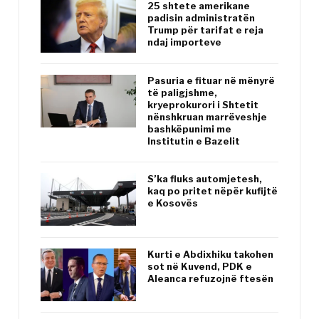
25 shtete amerikane
padisin administratën
Trump për tarifat e reja
ndaj importeve
Pasuria e fituar në mënyrë
të paligjshme,
kryeprokurori i Shtetit
nënshkruan marrëveshje
bashkëpunimi me
Institutin e Bazelit
S’ka fluks automjetesh,
kaq po pritet nëpër kufijtë
e Kosovës
Kurti e Abdixhiku takohen
sot në Kuvend, PDK e
Aleanca refuzojnë ftesën