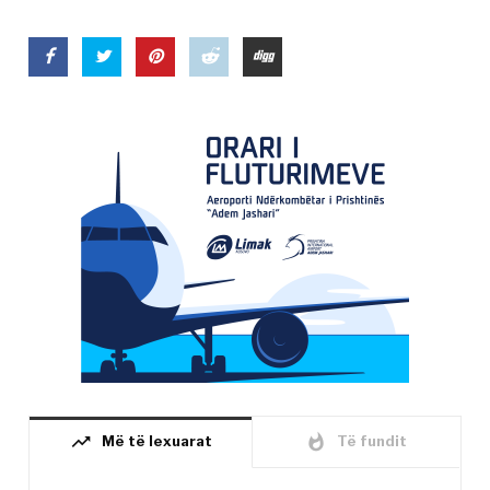
trending_up
whatshot
Më të lexuarat
Të fundit