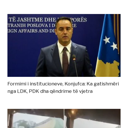
Formimi i institucioneve, Konjufca: Ka gatishmëri
nga LDK, PDK dha qëndrime të vjetra