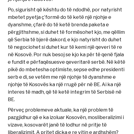
Po, sigurisht që kështu do të ndodhë, por natyrisht
mbetet pyetja ç’formë do të ketë një njohje e
dyanshme, çfarë do të ketë brenda paketa e
përgjithshme, si duhet të formësohet kjo, me qëllim
që Serbia të bjerë dakord, e kjo natyrisht do duhet
të negociohet si duhet kur të kemi një qeveri të re
në Kosovë. Por nuk besoj se kjo ka për të qenë fjala
e fundit e përfaqësuesve qeveritarë serbë. Në këtë
pikë do mbetesha optimiste, sepse edhe presidenti
serb e di, se vetëm me një njohje të dyanshme e
njohje të Kosovës ka një rrugë për në BE. Ai ka një
interes të madh, që të ketë integrim të Serbisë në
BE.
Përveç problemeve aktuale, ka një problem të
pazgjidhur që e ka izoluar Kosovën, mosliberalizimi i
vizave, kosovarët janë të lodhur në pritje të
liberalizimit. A pritet diçka e re vitin e ardhshëm?