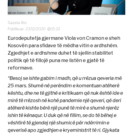
Gazeta Alo
Publikuar: 23/12/2020
15:22
Eurodeputetja gjermane Viola von Cramon e sheh
Kosovën para sfidave të mëdha vitin e ardhshëm.
Zgjedhjet e ardhshme duhet të sjellin stabilitet
politik që të fillojë puna me listën e gjatë të
reformave.
“Besoj se ishte gabim i madh, që u rrëzua qeveria më
25 mars. Shumë në perëndim e komentuan atëherë
kështu, dhe ne të gjithë e kritikuam që nuk është ide e
mirë të rrëzosh në kohë pandemie një qeveri, që deri
atëherë kishte bërë një punë të mirë e shumë njerëz
ishin të kënaqur. U duk që në fillim, se do të bëhej e
vështirë të gjendej një shumicë për ndërrimin e
qeverisë apo zgjedhjen e kryeministrit të ri. Gjykata