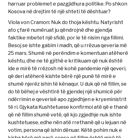
harruar problemet e pazgjidhura politike. Po shkon
Kosova në drejtim të një shteti të dështuar?
Viola von Cramon: Nuk do thoja kështu. Natyrisht
ato çfarë numëruat ju qëndrojnë dhe gjendja
faktike mbetet një sfidë, por le të nisim nga fillimi.
Besoj se ishte gabim i madh, që u rrëzua qeveria më
25 mars. Shumë në perëndim e komentuan atëherë
kështu, dhe ne të gjithë e kritikuam që nuk është
ide e mirë të rrëzosh në kohë pandemie një qeveri,
që deri atëherë kishte bërë një punë të mirë e
shumë njerëz ishin të kënaqur. U duk që në fillim, se
do të bëhej e vështirë të gjendej një shumicë për
ndërrimin e qeverisë apo zgjedhjen e kryeministrit
të ri. Gjykata Kushtetuese konfirmoi atë që e thanë
që në fillim shumë vetë, që kjo zgjedhje nuk ishte
kushtetuese, edhe nën atë rrethanë që u lejuan në
votim, persona që ishin dënuar. Këtë pohim nuk e
kisha bërë më parë, sepse në fillim është mirë të