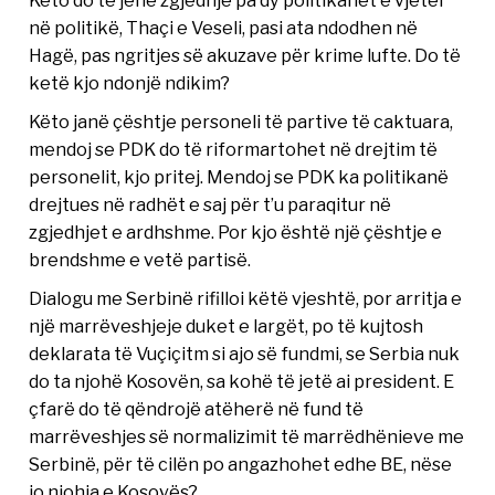
në politikë, Thaçi e Veseli, pasi ata ndodhen në
Hagë, pas ngritjes së akuzave për krime lufte. Do të
ketë kjo ndonjë ndikim?
Këto janë çështje personeli të partive të caktuara,
mendoj se PDK do të riformartohet në drejtim të
personelit, kjo pritej. Mendoj se PDK ka politikanë
drejtues në radhët e saj për t’u paraqitur në
zgjedhjet e ardhshme. Por kjo është një çështje e
brendshme e vetë partisë.
Dialogu me Serbinë rifilloi këtë vjeshtë, por arritja e
një marrëveshjeje duket e largët, po të kujtosh
deklarata të Vuçiçitm si ajo së fundmi, se Serbia nuk
do ta njohë Kosovën, sa kohë të jetë ai president. E
çfarë do të qëndrojë atëherë në fund të
marrëveshjes së normalizimit të marrëdhënieve me
Serbinë, për të cilën po angazhohet edhe BE, nëse
jo njohja e Kosovës?