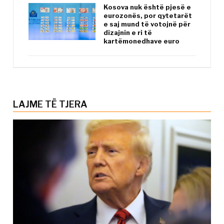
Kosova nuk është pjesë e
eurozonës, por qytetarët
e saj mund të votojnë për
dizajnin e ri të
kartëmonedhave euro
LAJME TË TJERA