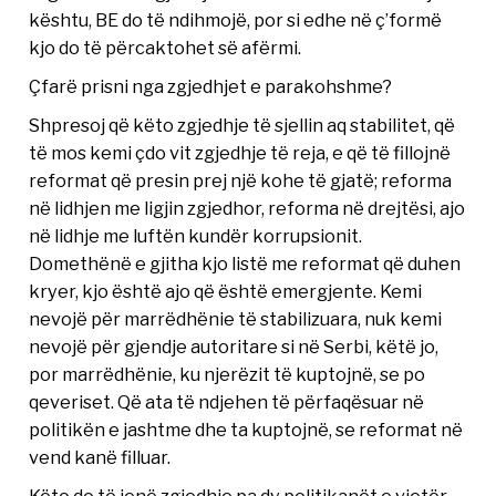
kështu, BE do të ndihmojë, por si edhe në ç’formë
kjo do të përcaktohet së afërmi.
Çfarë prisni nga zgjedhjet e parakohshme?
Shpresoj që këto zgjedhje të sjellin aq stabilitet, që
të mos kemi çdo vit zgjedhje të reja, e që të fillojnë
reformat që presin prej një kohe të gjatë; reforma
në lidhjen me ligjin zgjedhor, reforma në drejtësi, ajo
në lidhje me luftën kundër korrupsionit.
Domethënë e gjitha kjo listë me reformat që duhen
kryer, kjo është ajo që është emergjente. Kemi
nevojë për marrëdhënie të stabilizuara, nuk kemi
nevojë për gjendje autoritare si në Serbi, këtë jo,
por marrëdhënie, ku njerëzit të kuptojnë, se po
qeveriset. Që ata të ndjehen të përfaqësuar në
politikën e jashtme dhe ta kuptojnë, se reformat në
vend kanë filluar.
Këto do të jenë zgjedhje pa dy politikanët e vjetër