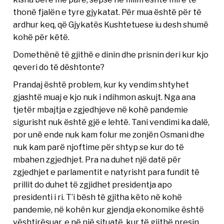
thonë fjalën e tyre gjykatat. Për mua është për të
ardhur keq, që Gjykatës Kushtetuese iu desh shumë
kohë për këtë.
Domethënë të gjithë e dinin dhe prisnin deri kur kjo
qeveri do të dështonte?
Prandaj është problem, kur ky vendim shtyhet
gjashtë muaj e kjo nuk i ndihmon askujt. Nga ana
tjetër mbajtja e zgjedhjeve në kohë pandemie
sigurisht nuk është gjë e lehtë. Tani vendimi ka dalë,
por unë ende nuk kam folur me zonjën Osmani dhe
nuk kam parë njoftime për shtyp se kur do të
mbahen zgjedhjet. Pra na duhet një datë për
zgjedhjet e parlamentit e natyrisht para fundit të
prillit do duhet të zgjidhet presidentja apo
presidenti i ri. T’i bësh të gjitha këto në kohë
pandemie, në kohën kur gjendja ekonomike është
vështirësuar, e në një situatë, kur të gjithë presin