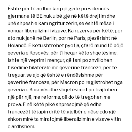
Është për të ardhur keq që gjatë presidencës
gjermane të BE nuk u bë gjë në këtë drejtim dhe
unë shpesh e kam ngritur zërin, se është mëse i
vonuar liberalizimi i vizave. Ka rezerva për këtë, por
ato nuk janë në Berlin, por në Paris, pjesërisht në
Holandë. E këtu shtrohet pyetja, çfarë mund të bëjë
qeveria e Kosovës, për t’i hequr këto shqetësime.
Ishte një veprim i mençur, që tani po zhvillohen
bisedime bilaterale me qeverinë franceze, për të
treguar, se ajo që është e rëndësishme për
qeverinë franceze, për Macron po regjistrohet nga
qeveria e Kosovës dhe shqetësimet po trajtohen
një për një, me reforma, që do të tregohen me
prova. E në këtë pikë shpresojmë që edhe
francezët të japin dritë të gjelbër e nëse çdo gjë
shkon mirë ta miratojmë liberalizimin e vizave vitin
e ardhshëm.