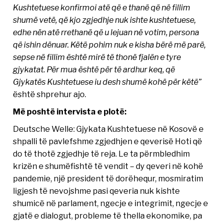
Kushtetuese konfirmoi atë që e thanë që në fillim
shumë vetë, që kjo zgjedhje nuk ishte kushtetuese,
edhe nën atë rrethanë që u lejuan në votim, persona
që ishin dënuar. Këtë pohim nuk e kisha bërë më parë,
sepse në fillim është mirë të thonë fjalën e tyre
gjykatat. Për mua është për të ardhur keq, që
Gjykatës Kushtetuese iu desh shumë kohë për këtë”
është shprehur ajo.
Më poshtë intervista e plotë:
Deutsche Welle: Gjykata Kushtetuese në Kosovë e
shpalli të pavlefshme zgjedhjen e qeverisë Hoti që
do të thotë zgjedhje të reja. Le ta përmbledhim
krizën e shumëfishtë të vendit – dy qeveri në kohë
pandemie, një president të dorëhequr, mosmiratim
ligjesh të nevojshme pasi qeveria nuk kishte
shumicë në parlament, ngecje e integrimit, ngecje e
gjatë e dialogut, probleme të thella ekonomike, pa