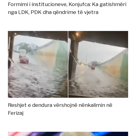
Formimi i institucioneve, Konjufca: Ka gatishmëri
nga LDK, PDK dha qëndrime të vjetra
Reshjet e dendura vërshojnë nënkalimin në
Ferizaj