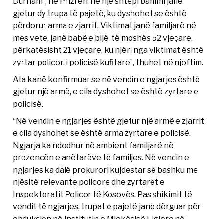
Durham”, në Prizren, në një shtëpi banimi janë
gjetur dy trupa të pajetë, ku dyshohet se është
përdorur arma e zjarrit. Viktimat janë familjarë në
mes vete, janë babë e bijë, të moshës 52 vjeçare,
përkatësisht 21 vjeçare, ku njëri nga viktimat është
zyrtar policor, i policisë kufitare”, thuhet në njoftim.
Ata kanë konfirmuar se në vendin e ngjarjes është
gjetur një armë, e cila dyshohet se është zyrtare e
policisë.
“Në vendin e ngjarjes është gjetur një armë e zjarrit
e cila dyshohet se është arma zyrtare e policisë.
Ngjarja ka ndodhur në ambient familjarë në
prezencën e anëtarëve të familjes. Në vendin e
ngjarjes ka dalë prokurori kujdestar së bashku me
njësitë relevante policore dhe zyrtarët e
Inspektoratit Policor të Kosovës. Pas shikimit të
vendit të ngjarjes, trupat e pajetë janë dërguar për
obduksion në Institutin e Mjekësisë Ligjore në