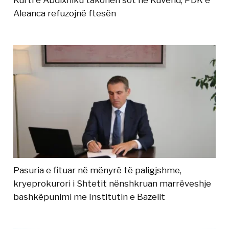
Kurti e Abdixhiku takohen sot në Kuvend, PDK e
Aleanca refuzojnë ftesën
Pasuria e fituar në mënyrë të paligjshme,
kryeprokurori i Shtetit nënshkruan marrëveshje
bashkëpunimi me Institutin e Bazelit