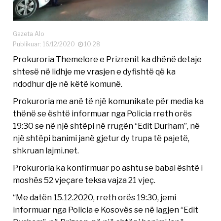
Gazeta Alo
Publikuar: 16/12/2020
10:28
Prokuroria Themelore e Prizrenit ka dhënë detaje
shtesë në lidhje me vrasjen e dyfishtë që ka
ndodhur dje në këtë komunë.
Prokuroria me anë të një komunikate për media ka
thënë se është informuar nga Policia rreth orës
19:30 se në një shtëpi në rrugën “Edit Durham”, në
një shtëpi banimi janë gjetur dy trupa të pajetë,
shkruan lajmi.net.
Prokuroria ka konfirmuar po ashtu se babai është i
moshës 52 vjeçare teksa vajza 21 vjeç.
“Me datën 15.12.2020, rreth orës 19:30, jemi
informuar nga Policia e Kosovës se në lagjen “Edit