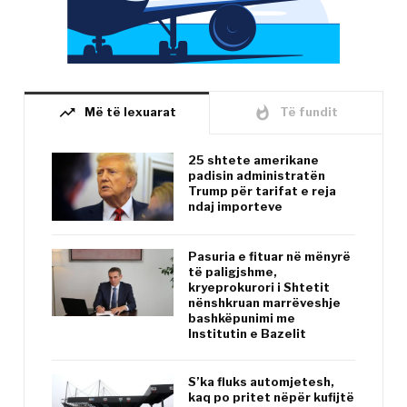
trending_up
whatshot
Më të lexuarat
Të fundit
25 shtete amerikane
padisin administratën
Trump për tarifat e reja
ndaj importeve
Pasuria e fituar në mënyrë
të paligjshme,
kryeprokurori i Shtetit
nënshkruan marrëveshje
bashkëpunimi me
Institutin e Bazelit
S’ka fluks automjetesh,
kaq po pritet nëpër kufijtë