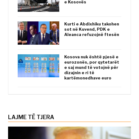
e Kosovës
Kurti e Abdixhiku takohen
sot në Kuvend, PDK e
Aleanca refuzojnë ftesën
Kosova nuk është pjesë e
eurozonës, por qytetarët
e saj mund të votojnë për
dizajnin e ri të
kartëmonedhave euro
LAJME TË TJERA