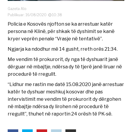
Gazeta Alo
Publikuar: 16/08/2020
10:38
Policia e Kosovës njofton se ka arrestuar katër
persona në Klinë, për shkak të dyshimit se kanë
kryer veprën penale “Vrasje në tentativë”.
Ngjarja ka ndodhur më 14 gusht, rreth orës 21:34.
Me vendim të prokurorit, dy nga të dyshuarit janë
dërguar në mbajtje, ndërsa dy të tjerë janë liruar në
procedurë të rregullt.
“Lidhur me rastin me datë 15.08.2020 janë arrestuar
katër te dyshuar meshkuj kosovar dhe pas
intervistimit me vendim të prokurorit dy dërgohen
në mbajtje ndërsa dy lirohen në procedurë të
rregullt”, thuhet në raportin 24 orësh të PK-së.