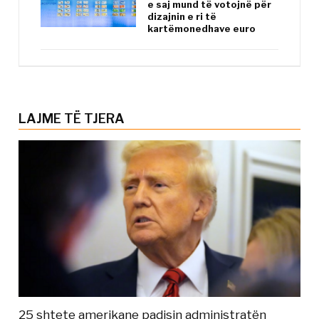
e saj mund të votojnë për
dizajnin e ri të
kartëmonedhave euro
LAJME TË TJERA
25 shtete amerikane padisin administratën