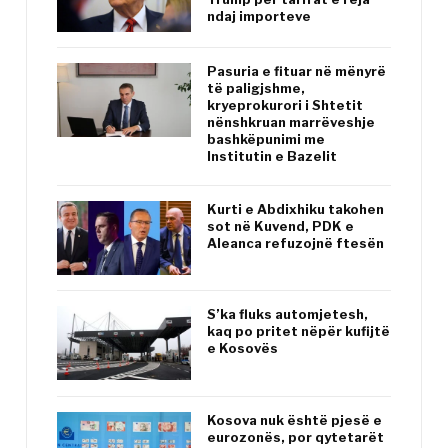
ndaj importeve
Pasuria e fituar në mënyrë
të paligjshme,
kryeprokurori i Shtetit
nënshkruan marrëveshje
bashkëpunimi me
Institutin e Bazelit
Kurti e Abdixhiku takohen
sot në Kuvend, PDK e
Aleanca refuzojnë ftesën
S’ka fluks automjetesh,
kaq po pritet nëpër kufijtë
e Kosovës
Kosova nuk është pjesë e
eurozonës, por qytetarët