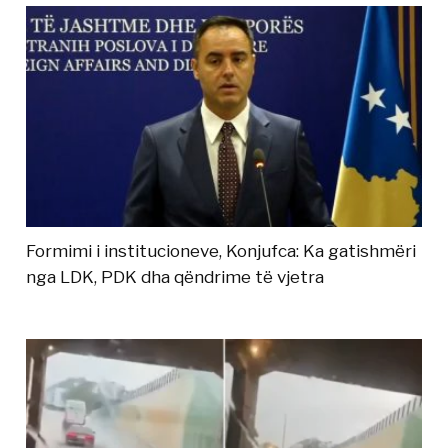
Formimi i institucioneve, Konjufca: Ka gatishmëri
nga LDK, PDK dha qëndrime të vjetra