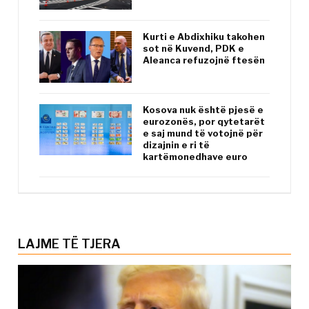
Kurti e Abdixhiku takohen
sot në Kuvend, PDK e
Aleanca refuzojnë ftesën
Kosova nuk është pjesë e
eurozonës, por qytetarët
e saj mund të votojnë për
dizajnin e ri të
kartëmonedhave euro
LAJME TË TJERA