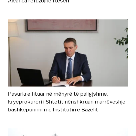
Aleanca refuzojnë ftesën
Pasuria e fituar në mënyrë të paligjshme,
kryeprokurori i Shtetit nënshkruan marrëveshje
bashkëpunimi me Institutin e Bazelit