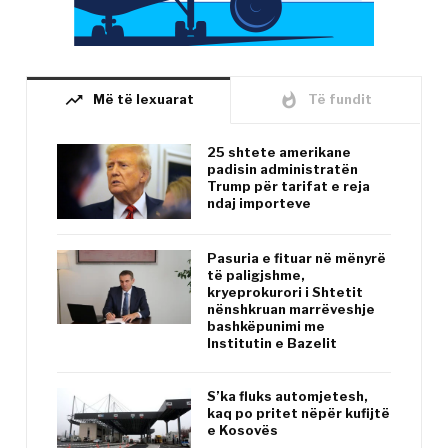
trending_up
whatshot
Më të lexuarat
Të fundit
25 shtete amerikane
padisin administratën
Trump për tarifat e reja
ndaj importeve
Pasuria e fituar në mënyrë
të paligjshme,
kryeprokurori i Shtetit
nënshkruan marrëveshje
bashkëpunimi me
Institutin e Bazelit
S’ka fluks automjetesh,
kaq po pritet nëpër kufijtë
e Kosovës