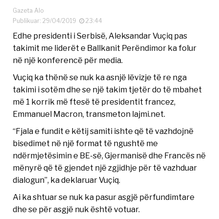
Gazeta Alo
Publikuar: 29/04/2019
23:44
Edhe presidenti i Serbisë, Aleksandar Vuçiq pas
takimit me liderët e Ballkanit Perëndimor ka folur
në një konferencë për media.
Vuçiq ka thënë se nuk ka asnjë lëvizje të re nga
takimi i sotëm dhe se një takim tjetër do të mbahet
më 1 korrik më ftesë të presidentit francez,
Emmanuel Macron, transmeton lajmi.net.
“Fjala e fundit e këtij samiti ishte që të vazhdojnë
bisedimet në një format të ngushtë me
ndërmjetësimin e BE-së, Gjermanisë dhe Francës në
mënyrë që të gjendet një zgjidhje për të vazhduar
dialogun”, ka deklaruar Vuçiq.
Ai ka shtuar se nuk ka pasur asgjë përfundimtare
dhe se për asgjë nuk është votuar.