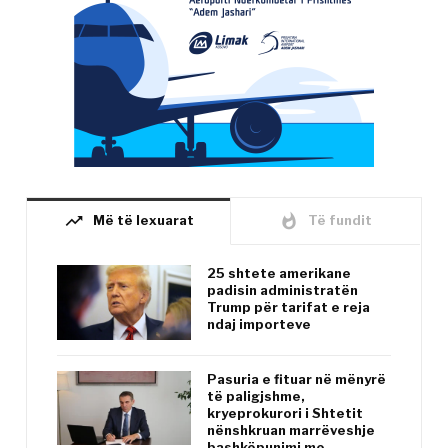
trending_up
whatshot
Më të lexuarat
Të fundit
25 shtete amerikane
padisin administratën
Trump për tarifat e reja
ndaj importeve
Pasuria e fituar në mënyrë
të paligjshme,
kryeprokurori i Shtetit
nënshkruan marrëveshje
bashkëpunimi me