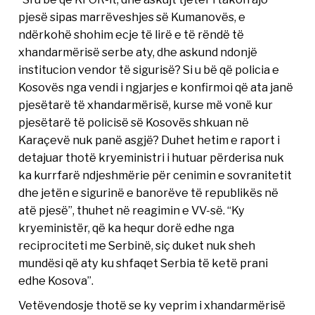
pjesë sipas marrëveshjes së Kumanovës, e
ndërkohë shohim ecje të lirë e të rëndë të
xhandarmërisë serbe aty, dhe askund ndonjë
institucion vendor të sigurisë? Si u bë që policia e
Kosovës nga vendi i ngjarjes e konfirmoi që ata janë
pjesëtarë të xhandarmërisë, kurse më vonë kur
pjesëtarë të policisë së Kosovës shkuan në
Karaçevë nuk panë asgjë? Duhet hetim e raport i
detajuar thotë kryeministri i hutuar përderisa nuk
ka kurrfarë ndjeshmërie për cenimin e sovranitetit
dhe jetën e sigurinë e banorëve të republikës në
atë pjesë”, thuhet në reagimin e VV-së. “Ky
kryeministër, që ka hequr dorë edhe nga
reciprociteti me Serbinë, siç duket nuk sheh
mundësi që aty ku shfaqet Serbia të ketë prani
edhe Kosova”.
Vetëvendosje thotë se ky veprim i xhandarmërisë