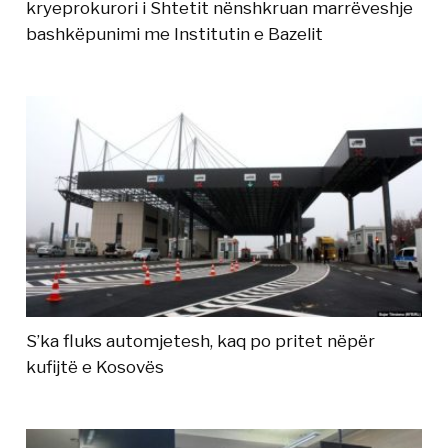
kryeprokurori i Shtetit nënshkruan marrëveshje
bashkëpunimi me Institutin e Bazelit
S’ka fluks automjetesh, kaq po pritet nëpër
kufijtë e Kosovës