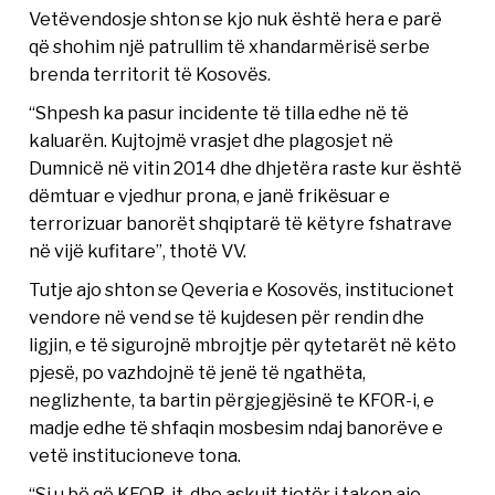
Vetëvendosje shton se kjo nuk është hera e parë
që shohim një patrullim të xhandarmërisë serbe
brenda territorit të Kosovës.
“Shpesh ka pasur incidente të tilla edhe në të
kaluarën. Kujtojmë vrasjet dhe plagosjet në
Dumnicë në vitin 2014 dhe dhjetëra raste kur është
dëmtuar e vjedhur prona, e janë frikësuar e
terrorizuar banorët shqiptarë të këtyre fshatrave
në vijë kufitare”, thotë VV.
Tutje ajo shton se Qeveria e Kosovës, institucionet
vendore në vend se të kujdesen për rendin dhe
ligjin, e të sigurojnë mbrojtje për qytetarët në këto
pjesë, po vazhdojnë të jenë të ngathëta,
neglizhente, ta bartin përgjegjësinë te KFOR-i, e
madje edhe të shfaqin mosbesim ndaj banorëve e
vetë institucioneve tona.
“Si u bë që KFOR-it, dhe askujt tjetër i takon ajo