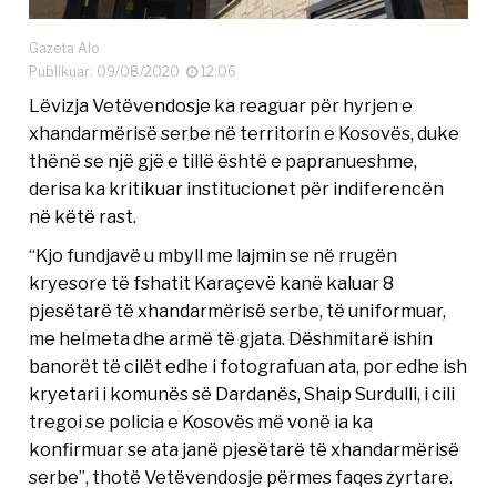
Gazeta Alo
Publikuar: 09/08/2020
12:06
Lëvizja Vetëvendosje ka reaguar për hyrjen e
xhandarmërisë serbe në territorin e Kosovës, duke
thënë se një gjë e tillë është e papranueshme,
derisa ka kritikuar institucionet për indiferencën
në këtë rast.
“Kjo fundjavë u mbyll me lajmin se në rrugën
kryesore të fshatit Karaçevë kanë kaluar 8
pjesëtarë të xhandarmërisë serbe, të uniformuar,
me helmeta dhe armë të gjata. Dëshmitarë ishin
banorët të cilët edhe i fotografuan ata, por edhe ish
kryetari i komunës së Dardanës, Shaip Surdulli, i cili
tregoi se policia e Kosovës më vonë ia ka
konfirmuar se ata janë pjesëtarë të xhandarmërisë
serbe”, thotë Vetëvendosje përmes faqes zyrtare.