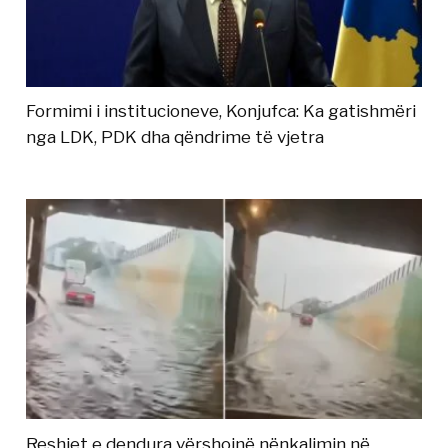
Formimi i institucioneve, Konjufca: Ka gatishmëri
nga LDK, PDK dha qëndrime të vjetra
Reshjet e dendura vërshojnë nënkalimin në