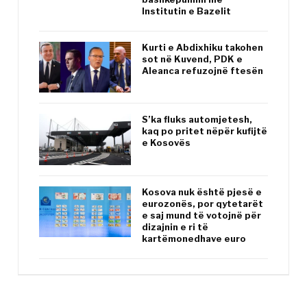
Institutin e Bazelit
Kurti e Abdixhiku takohen
sot në Kuvend, PDK e
Aleanca refuzojnë ftesën
S’ka fluks automjetesh,
kaq po pritet nëpër kufijtë
e Kosovës
Kosova nuk është pjesë e
eurozonës, por qytetarët
e saj mund të votojnë për
dizajnin e ri të
kartëmonedhave euro