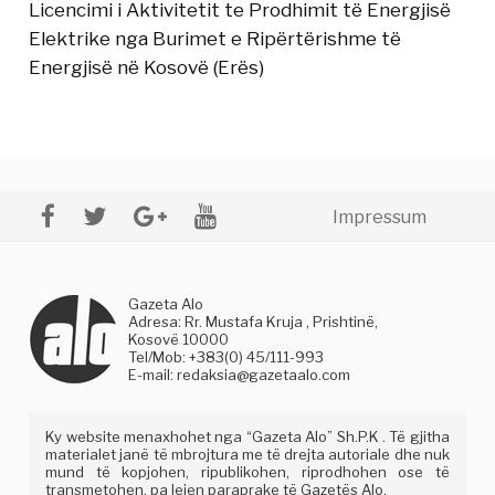
Licencimi i Aktivitetit te Prodhimit të Energjisë
Elektrike nga Burimet e Ripërtërishme të
Energjisë në Kosovë (Erës)
Impressum
Gazeta Alo
Adresa: Rr. Mustafa Kruja , Prishtinë,
Kosovë 10000
Tel/Mob: +383(0) 45/111-993
E-mail:
redaksia@gazetaalo.com
Ky website menaxhohet nga “Gazeta Alo” Sh.P.K . Të gjitha
materialet janë të mbrojtura me të drejta autoriale dhe nuk
mund të kopjohen, ripublikohen, riprodhohen ose të
transmetohen, pa lejen paraprake të Gazetës Alo.