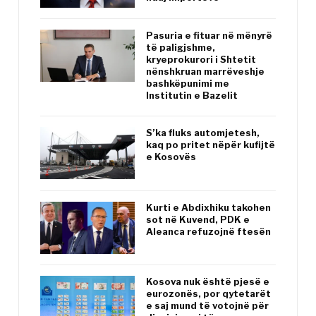
Pasuria e fituar në mënyrë
të paligjshme,
kryeprokurori i Shtetit
nënshkruan marrëveshje
bashkëpunimi me
Institutin e Bazelit
S’ka fluks automjetesh,
kaq po pritet nëpër kufijtë
e Kosovës
Kurti e Abdixhiku takohen
sot në Kuvend, PDK e
Aleanca refuzojnë ftesën
Kosova nuk është pjesë e
eurozonës, por qytetarët
e saj mund të votojnë për