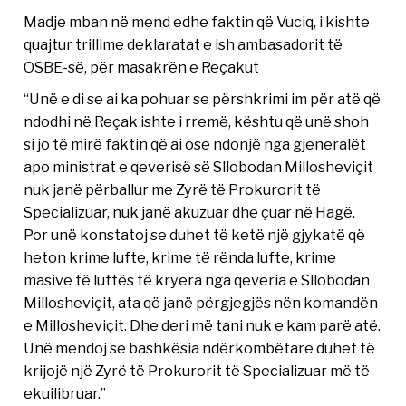
Madje mban në mend edhe faktin që Vuciq, i kishte
quajtur trillime deklaratat e ish ambasadorit të
OSBE-së, për masakrën e Reçakut
“Unë e di se ai ka pohuar se përshkrimi im për atë që
ndodhi në Reçak ishte i rremë, kështu që unë shoh
si jo të mirë faktin që ai ose ndonjë nga gjeneralët
apo ministrat e qeverisë së Sllobodan Millosheviçit
nuk janë përballur me Zyrë të Prokurorit të
Specializuar, nuk janë akuzuar dhe çuar në Hagë.
Por unë konstatoj se duhet të ketë një gjykatë që
heton krime lufte, krime të rënda lufte, krime
masive të luftës të kryera nga qeveria e Sllobodan
Millosheviçit, ata që janë përgjegjës nën komandën
e Millosheviçit. Dhe deri më tani nuk e kam parë atë.
Unë mendoj se bashkësia ndërkombëtare duhet të
krijojë një Zyrë të Prokurorit të Specializuar më të
ekuilibruar.”