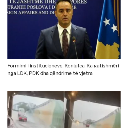
Formimi i institucioneve, Konjufca: Ka gatishmëri
nga LDK, PDK dha qëndrime të vjetra