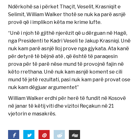
Ndërkohë sa i përket Thaçit, Veselit, Krasniqit e
Selimit, William Walker thotë se nuk ka parë asnjë
provë që i implikon këta me krime lufte.
“Unë i njoh të gjithë njerëzit që u dërguan në Hagë,
nga Presidenti te Kadri Veseli te Jakup Krasniqi. Unë
nuk kam parë asnjë lloj prove nga gjykata. Ata kanë
për detyrë të bëjnë atë , që është të paraqesin
prova për të parë nëse mund të provojnë fajin në
këto rrethana. Unë nuk kam asnjë koment se cili
mund të jetë rezultati, pasi nuk kam parë provat ose
nuk kam dëgjuar argumentet”
William Walker erdhi për herë të fundit në Kosovë
në janar të këtij viti dhe vizitoi Reçakun në 21
vjetorin e masakrës.