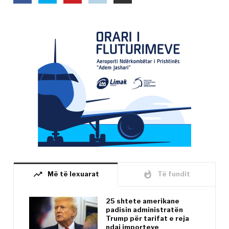
trending_up
whatshot
Më të lexuarat
Të fundit
25 shtete amerikane
padisin administratën
Trump për tarifat e reja
ndaj importeve