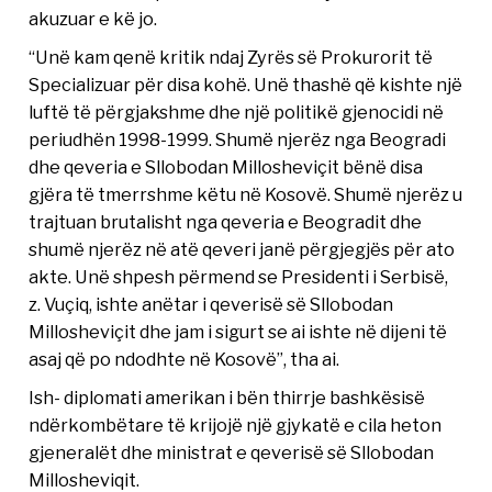
akuzuar e kë jo.
“Unë kam qenë kritik ndaj Zyrës së Prokurorit të
Specializuar për disa kohë. Unë thashë që kishte një
luftë të përgjakshme dhe një politikë gjenocidi në
periudhën 1998-1999. Shumë njerëz nga Beogradi
dhe qeveria e Sllobodan Millosheviçit bënë disa
gjëra të tmerrshme këtu në Kosovë. Shumë njerëz u
trajtuan brutalisht nga qeveria e Beogradit dhe
shumë njerëz në atë qeveri janë përgjegjës për ato
akte. Unë shpesh përmend se Presidenti i Serbisë,
z. Vuçiq, ishte anëtar i qeverisë së Sllobodan
Millosheviçit dhe jam i sigurt se ai ishte në dijeni të
asaj që po ndodhte në Kosovë”, tha ai.
Ish- diplomati amerikan i bën thirrje bashkësisë
ndërkombëtare të krijojë një gjykatë e cila heton
gjeneralët dhe ministrat e qeverisë së Sllobodan
Millosheviqit.