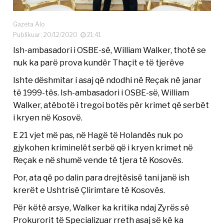
Gazeta Alo
Publikuar: 20/12/2020
21:41
Ish-ambasadori i OSBE-së, William Walker, thotë se
nuk ka parë prova kundër Thaçit e të tjerëve
Ishte dëshmitar i asaj që ndodhi në Reçak në janar
të 1999-tës. Ish-ambasadori i OSBE-së, William
Walker, atëbotë i tregoi botës për krimet që serbët
i kryen në Kosovë.
E 21 vjet më pas, në Hagë të Holandës nuk po
gjykohen kriminelët serbë që i kryen krimet në
Reçak e në shumë vende të tjera të Kosovës.
Por, ata që po dalin para drejtësisë tani janë ish
krerët e Ushtrisë Çlirimtare të Kosovës.
Për këtë arsye, Walker ka kritika ndaj Zyrës së
Prokurorit të Specializuar rreth asaj së kë ka