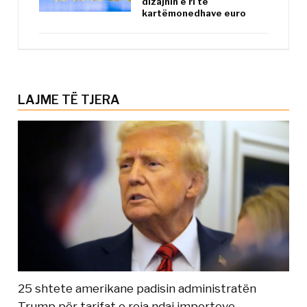
dizajnin e ri të
kartëmonedhave euro
LAJME TË TJERA
25 shtete amerikane padisin administratën
Trump për tarifat e reja ndaj importeve