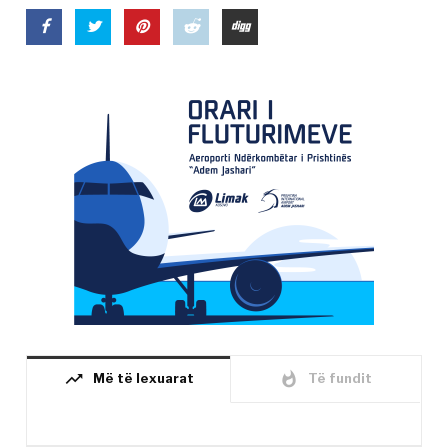
trending_up
whatshot
Më të lexuarat
Të fundit