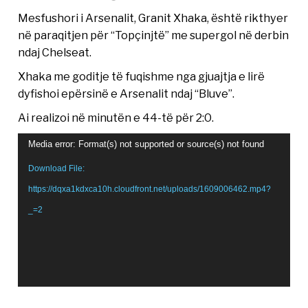
Mesfushori i Arsenalit, Granit Xhaka, është rikthyer
në paraqitjen për “Topçinjtë” me supergol në derbin
ndaj Chelseat.
Xhaka me goditje të fuqishme nga gjuajtja e lirë
dyfishoi epërsinë e Arsenalit ndaj “Bluve”.
Ai realizoi në minutën e 44-të për 2:0.
Video
Media error: Format(s) not supported or source(s) not found
Player
Download File:
https://dqxa1kdxca10h.cloudfront.net/uploads/1609006462.mp4?
_=2