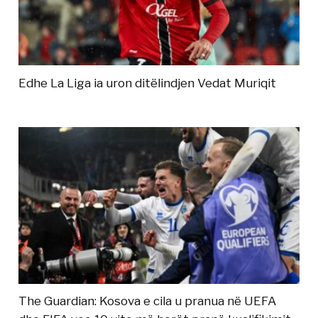
Edhe La Liga ia uron ditëlindjen Vedat Muriqit
The Guardian: Kosova e cila u pranua në UEFA