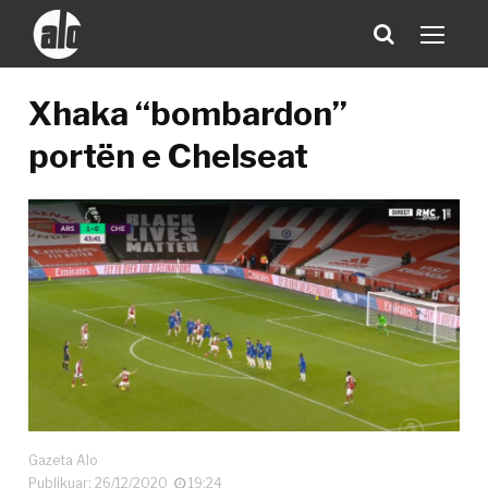
Xhaka “bombardon”
portën e Chelseat
Gazeta Alo
Publikuar: 26/12/2020
19:24