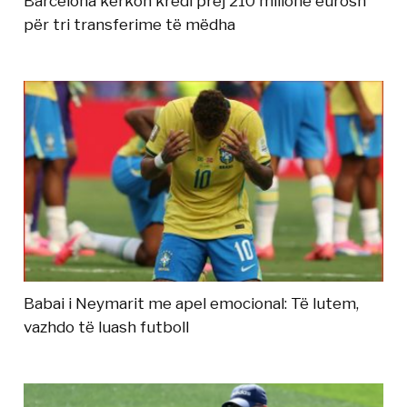
Barcelona kërkon kredi prej 210 milionë eurosh
për tri transferime të mëdha
Babai i Neymarit me apel emocional: Të lutem,
vazhdo të luash futboll