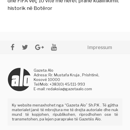
dhe FIFA veç 10 vite më herët pranë kualifikimit
historik në Botëror
Impressum
Gazeta Alo
Adresa: Rr. Mustafa Kruja , Prishtinë,
Kosovë 10000
Tel/Mob: +383(0) 45/111-993
E-mail:
redaksia@gazetaalo.com
Ky website menaxhohet nga “Gazeta Alo” Sh.P.K . Të gjitha
materialet janë të mbrojtura me të drejta autoriale dhe nuk
mund të kopjohen, ripublikohen, riprodhohen ose të
transmetohen, pa lejen paraprake të Gazetës Alo.