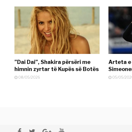
”Dai Dai”, Shakira përsëri me
Arteta e
himnin zyrtar të Kupës së Botës
Simeonen
08/05/2026
05/05/202