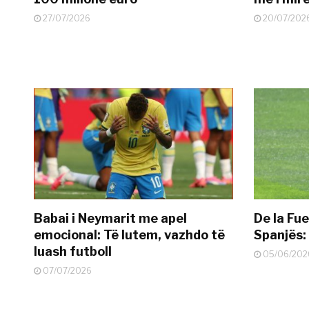
27/07/2026
20/07/202
Babai i Neymarit me apel
De la Fue
emocional: Të lutem, vazhdo të
Spanjës: 
luash futboll
05/06/202
07/07/2026