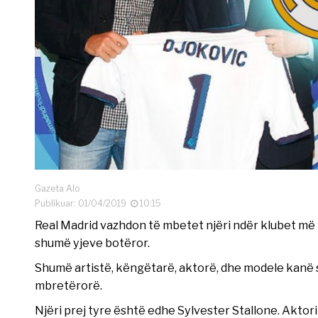
Gazeta Alo
Publikuar: 01/04/2019
10:15
Real Madrid vazhdon të mbetet njëri ndër klubet më 
shumë yjeve botëror.
Shumë artistë, këngëtarë, aktorë, dhe modele kanë 
mbretërorë.
Njëri prej tyre është edhe Sylvester Stallone. Aktori