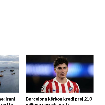
: Irani
Barcelona kërkon kredi prej 210
ë nafte
milionë eurosh për tri