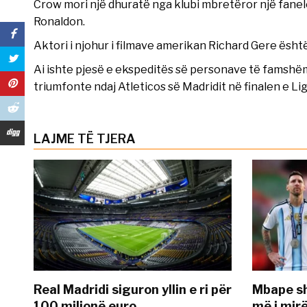
Crow mori një dhuratë nga klubi mbretëror një fanelë
Ronaldon.
Aktori i njohur i filmave amerikan Richard Gere është n
Ai ishte pjesë e ekspeditës së personave të famshëm 
triumfonte ndaj Atleticos së Madridit në finalen e L
LAJME TË TJERA
Real Madridi siguron yllin e ri për
Mbape sh
100 milionë euro
më i mir