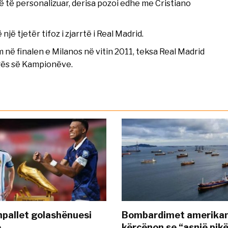
 të personalizuar, derisa pozoi edhe me Cristiano
jë tjetër tifoz i zjarrtë i Real Madrid.
në finalen e Milanos në vitin 2011, teksa Real Madrid
igës së Kampionëve.
pallet golashënuesi
Bombardimet amerikane
ë
kërcënon se “asnjë pik