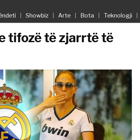
ëndeti
Showbiz
Arte
Bota
Teknologji
 tifozë të zjarrtë të