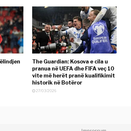
ëlindjen
The Guardian: Kosova e cila u
pranua në UEFA dhe FIFA veç 10
vite më herët pranë kualifikimit
historik në Botëror
27/03/2026
Impressum