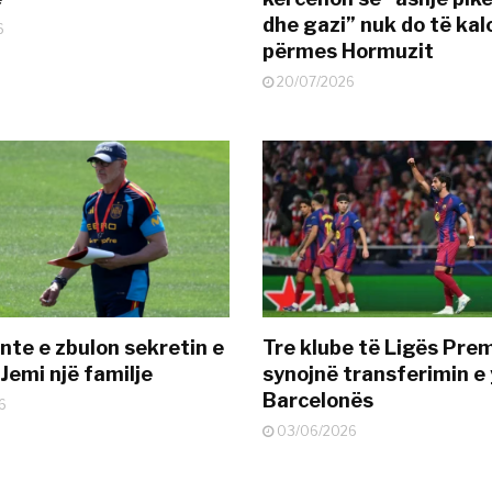
dhe gazi” nuk do të kal
6
përmes Hormuzit
20/07/2026
nte e zbulon sekretin e
Tre klube të Ligës Pre
Jemi një familje
synojnë transferimin e y
Barcelonës
6
03/06/2026