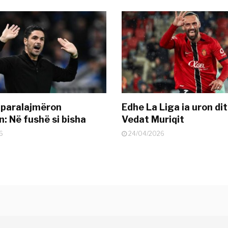
 paralajmëron
Edhe La Liga ia uron dit
: Në fushë si bisha
Vedat Muriqit
6
24/04/2026