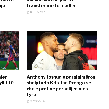
ojë
transferime të mëdha
10/07/2026
mier
Anthony Joshua e paralajmëron
llit të
shqiptarin Kristian Prenga se
çka e pret në përballjen mes
tyre
02/06/2026