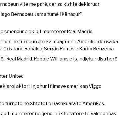
rnabeun vite më parë, derisa kishte deklaruar:
tiago Bernabeu. Jam shumë i kënaqur”.
ze e çmendur e ekipit mbretëror Real Madrid.
ilien në turneun që i ka mbajtur në Amerikë, derisa ka
i si Cristiano Ronaldo, Sergio Ramos e Karim Benzema.
rtë i Real Madrid. Robbie Williams e ka ndjekur disa herë
ter United.
deklaroi aktori i njohur i filmave amerikan Viggo
ë në turnetë në Shtetet e Bashkuara të Amerikës.
 ekipit mbretëror në qendrën stërvitore të Valdebebas.