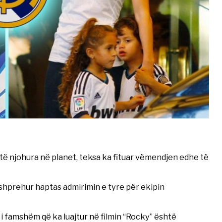
të njohura në planet, teksa ka fituar vëmendjen edhe të
shprehur haptas admirimin e tyre për ekipin
 i famshëm që ka luajtur në filmin “Rocky” është