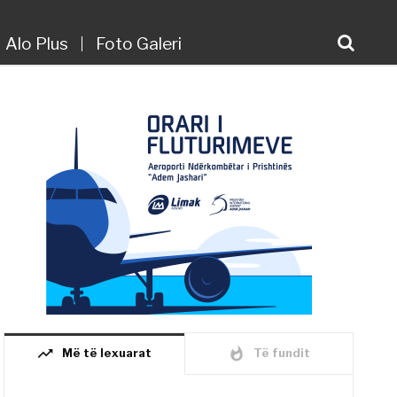
Alo Plus
Foto Galeri
trending_up
whatshot
Më të lexuarat
Të fundit