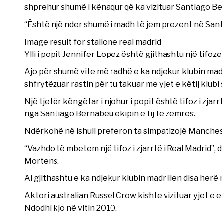
shprehur shumë i kënaqur që ka vizituar Santiago Be
“Është një nder shumë i madh të jem prezent në San
Image result for stallone real madrid
Ylli i popit Jennifer Lopez është gjithashtu një tifo
Ajo për shumë vite më radhë e ka ndjekur klubin madr
shfrytëzuar rastin për tu takuar me yjet e këtij klub
Një tjetër këngëtar i njohur i popit është tifoz i zjar
nga Santiago Bernabeu ekipin e tij të zemrës.
Ndërkohë në ishull preferon ta simpatizojë Manches
“Vazhdo të mbetem një tifoz i zjarrtë i Real Madrid”, 
Mortens.
Ai gjithashtu e ka ndjekur klubin madrilien disa her
Aktori australian Russel Crow kishte vizituar yjet e
Ndodhi kjo në vitin 2010.