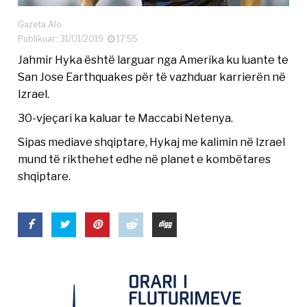
Gazeta Alo
Publikuar: 31/01/2019
17:55
Jahmir Hyka është larguar nga Amerika ku luante te
San Jose Earthquakes për të vazhduar karrierën në
Izrael.
30-vjeçari ka kaluar te Maccabi Netenya.
Sipas mediave shqiptare, Hykaj me kalimin në Izrael
mund të rikthehet edhe në planet e kombëtares
shqiptare.