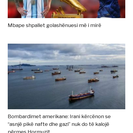
Mbape shpallet golashënuesi më i mirë
Bombardimet amerikane: Irani kërcënon se
“asnjë pikë nafte dhe gazi” nuk do të kalojë
përmes Hormuzit