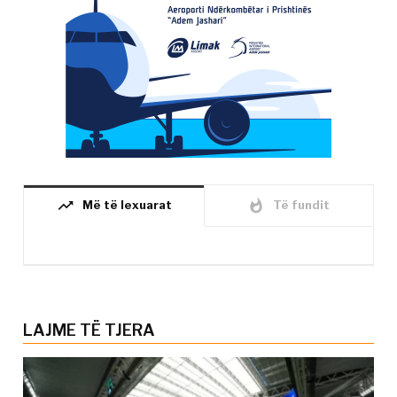
trending_up
whatshot
Më të lexuarat
Të fundit
LAJME TË TJERA