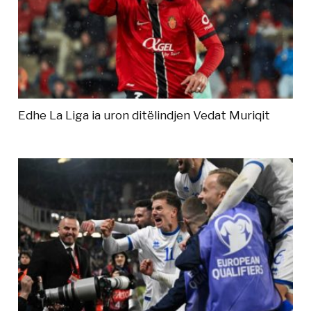
Edhe La Liga ia uron ditëlindjen Vedat Muriqit