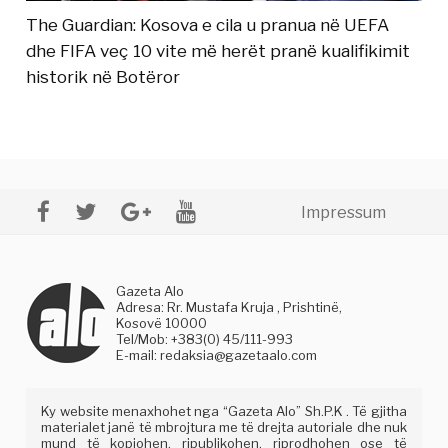
The Guardian: Kosova e cila u pranua në UEFA
dhe FIFA veç 10 vite më herët pranë kualifikimit
historik në Botëror
Impressum
Gazeta Alo
Adresa: Rr. Mustafa Kruja , Prishtinë,
Kosovë 10000
Tel/Mob: +383(0) 45/111-993
E-mail:
redaksia@gazetaalo.com
Ky website menaxhohet nga “Gazeta Alo” Sh.P.K . Të gjitha
materialet janë të mbrojtura me të drejta autoriale dhe nuk
mund të kopjohen, ripublikohen, riprodhohen ose të