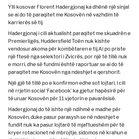
Ylli kosovar Florent Hadergjonaj ka dhënë një sinjal
se ai do të paraqitet me Kosovën në vazhdim të
karrierës së tij.
Hadergjonaj i cili aktualisht paraqitet me skuadrën e
Premierligës, Huddersfield Toën nuk kishte
vendosur akoma për kombëtaren e tij.Ai po priste
një ftesë nga selektori i Zvicrës, por një të tillë nuk
e morri, dhe së fundmi është raportuar se ai do të
paraqitet me Kosovën nga ndeshjet e qershorit.
Një gjë të tillë po e konfirmon edhe sot lojtari, i cili
në rrjetin social ‘Facebook’ ka gjetur hapësirë për
të uruar Kosovën për 11 vjetorin e pavarësisë.
Hadergjonaj do të ishte një ndihmë e madhe për
Kosovën, duke pasur parasysh se në ndeshjet e
fundit nuk ka pasur lojtarë të mjaftueshëm për të
kryer rotacionet në mbrojtje, sidomos në krahun e