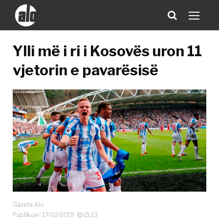
Ylli më i ri i Kosovës uron 11
vjetorin e pavarësisë
Gazeta Alo
Publikuar: 17/02/2019
15:13