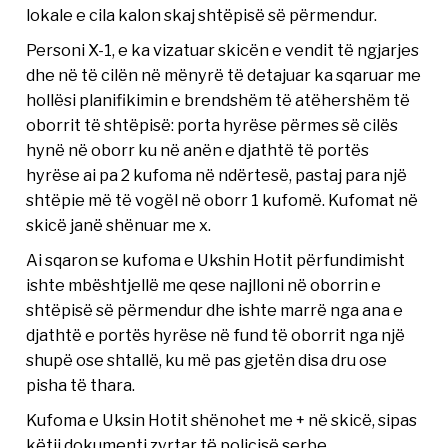
lokale e cila kalon skaj shtëpisë së përmendur.
Personi X-1, e ka vizatuar skicën e vendit të ngjarjes
dhe në të cilën në mënyrë të detajuar ka sqaruar me
hollësi planifikimin e brendshëm të atëhershëm të
oborrit të shtëpisë: porta hyrëse përmes së cilës
hynë në oborr ku në anën e djathtë të portës
hyrëse ai pa 2 kufoma në ndërtesë, pastaj para një
shtëpie më të vogël në oborr 1 kufomë. Kufomat në
skicë janë shënuar me x.
Ai sqaron se kufoma e Ukshin Hotit përfundimisht
ishte mbështjellë me qese najlloni në oborrin e
shtëpisë së përmendur dhe ishte marrë nga ana e
djathtë e portës hyrëse në fund të oborrit nga një
shupë ose shtallë, ku më pas gjetën disa dru ose
pisha të thara.
Kufoma e Uksin Hotit shënohet me + në skicë, sipas
këtij dokumenti zyrtar të policisë serbe.