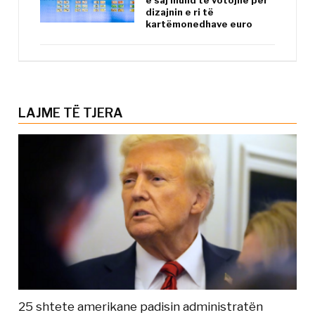
dizajnin e ri të
kartëmonedhave euro
LAJME TË TJERA
25 shtete amerikane padisin administratën