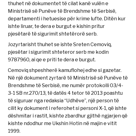
thuhet në dokumentet të cilat kanë vulën e
Ministrisë së Punëve të Brendshme të Serbisë,
departamenti i hetuesise për krime lufte. Ditën kur
ishte liruar, te dera e burgut e kishin pritur
pjesëtarë të sigurimit shtetërorë serb.
Jozyrtarisht thuhet se ishte Sreten Cemoviq,
pjesëtar i sigurimit shteteror serb me kodin
9787960, ai qe e priti te dera e burgut.
Cemoviq shpeshherë kamuflohej edhe si gazetar.
Në një dokument zyrtarë të Ministrisë së Punëve të
Brendshme të Serbisë, me numër protokolli 03/4-
3-1 SB nr.270/13, të datës 4 tetor të 2013 poashtu
të siguruar nga redaksia “Udhëve”, një person të
cilit ky dokument i referohet si personi X-1, që ishte
dëshmitar i rastit, kishte zbardhur gjithë ngjarjen që
kishte ndodhur me Ukshin Hotin në majin e vitit
1999.