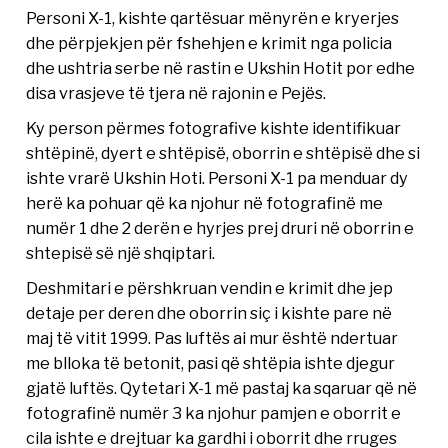
Personi X-1, kishte qartësuar mënyrën e kryerjes
dhe përpjekjen për fshehjen e krimit nga policia
dhe ushtria serbe në rastin e Ukshin Hotit por edhe
disa vrasjeve të tjera në rajonin e Pejës.
Ky person përmes fotografive kishte identifikuar
shtëpinë, dyert e shtëpisë, oborrin e shtëpisë dhe si
ishte vrarë Ukshin Hoti. Personi X-1 pa menduar dy
herë ka pohuar që ka njohur në fotografinë me
numër 1 dhe 2 derën e hyrjes prej druri në oborrin e
shtepisë së një shqiptari.
Deshmitari e përshkruan vendin e krimit dhe jep
detaje per deren dhe oborrin siç i kishte pare në
maj të vitit 1999. Pas luftës ai mur është ndertuar
me blloka të betonit, pasi që shtëpia ishte djegur
gjatë luftës. Qytetari X-1 më pastaj ka sqaruar që në
fotografinë numër 3 ka njohur pamjen e oborrit e
cila ishte e drejtuar ka gardhi i oborrit dhe rruges