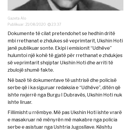
Gazeta Alo
Publikuar: 21/08/2020
23:37
Dokumente të cilat pretendohet se hedhin dritë
mbi rrethanat e zhdukes së veprimtarit, Ukshin Hoti
janë publikuar sonte. Ekipi i emisionit “Udhëve”
hulumtoi një kohë të gjatë për rrethanat e zhdukjes
së veprimtarit shqiptar Ukshin Hoti dhe arriti të
zbulojë shumë fakte.
Në bazë të dokumentave të ushtrisë dhe policisë
serbe që i ka siguruar redaksia e “Udhëve”, ditën që
ishte nxjerrë nga Burgu I Dubravës, Ukshin Hoti nuk
ishte liruar.
Fillimisht u rrëmbye. Më pas Ukshin Hoti ishte vrarë
e masakruar në mënyrën më makabre nga policia
serbe e asistuar nga Ushtria Jugosllave. Kështu