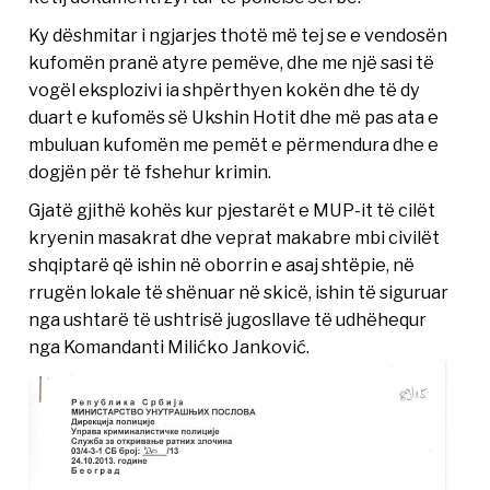
Ky dëshmitar i ngjarjes thotë më tej se e vendosën
kufomën pranë atyre pemëve, dhe me një sasi të
vogël eksplozivi ia shpërthyen kokën dhe të dy
duart e kufomës së Ukshin Hotit dhe më pas ata e
mbuluan kufomën me pemët e përmendura dhe e
dogjën për të fshehur krimin.
Gjatë gjithë kohës kur pjestarët e MUP-it të cilët
kryenin masakrat dhe veprat makabre mbi civilët
shqiptarë që ishin në oborrin e asaj shtëpie, në
rrugën lokale të shënuar në skicë, ishin të siguruar
nga ushtarë të ushtrisë jugosllave të udhëhequr
nga Komandanti Milićko Janković.