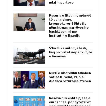
ndaj importeve
Pasuria e fituar në mënyrë
të paligjshme,
kryeprokurori i Shtetit
nënshkruan marrëveshje
bashkëpunimi me
Institutin e Bazelit
S’ka fluks automjetesh,
kaq po pritet nëpër kufijtë
e Kosovës
Kurti e Abdixhiku takohen
sot në Kuvend, PDK e
Aleanca refuzojnë ftesën
Kosova nuk është pjesë e
eurozonës, por qytetarët
e saj mund të votojnë për