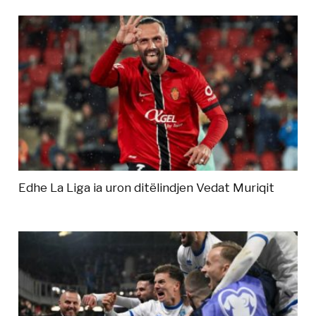
Edhe La Liga ia uron ditëlindjen Vedat Muriqit