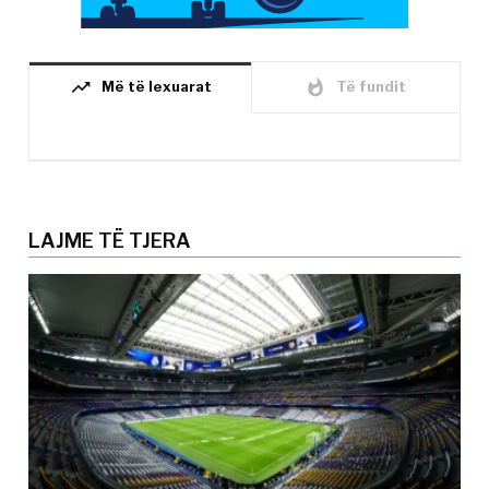
trending_up
whatshot
Më të lexuarat
Të fundit
LAJME TË TJERA