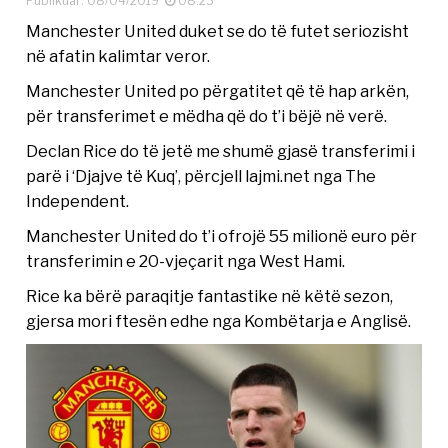
Publikuar: 08/04/2019
08:23
Manchester United duket se do të futet seriozisht
në afatin kalimtar veror.
Manchester United po përgatitet që të hap arkën,
për transferimet e mëdha që do t’i bëjë në verë.
Declan Rice do të jetë me shumë gjasë transferimi i
parë i ‘Djajve të Kuq’, përcjell lajmi.net nga The
Independent.
Manchester United do t’i ofrojë 55 milionë euro për
transferimin e 20-vjeçarit nga West Hami.
Rice ka bërë paraqitje fantastike në këtë sezon,
gjersa mori ftesën edhe nga Kombëtarja e Anglisë.