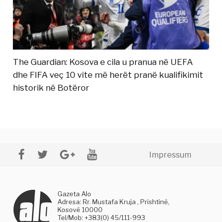
The Guardian: Kosova e cila u pranua në UEFA
dhe FIFA veç 10 vite më herët pranë kualifikimit
historik në Botëror
Impressum
Gazeta Alo
Adresa: Rr. Mustafa Kruja , Prishtinë,
Kosovë 10000
Tel/Mob: +383(0) 45/111-993