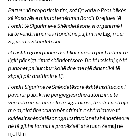
Bazuar në propozimin tim, sot Qeveria e Republikës
së Kosovës e miratoi emërimin Bordit Drejtues të
Fondit të Sigurimeve Shëndetësore, si organi më i
lartë vendimmarrës i fondit në pajtim me Ligjin për
Sigurimin Shëndetësor.
Po ashtu grupi punues ka filluar punën për hartimin e
ligjit për sigurimet shëndetësore. Do të insistoj që të
punohet pa humbur kohë dhe me një dinamikë të
shpejt për draftimin e tij.
Fondi i Sigurimeve Shëndetësore është institucion i
pavarur publik me përgjegjësi dhe autorizime të
veçanta që, në emër të të siguruarve, të administrojë
me mjetet financiare për ofrimin e shërbimeve të
kujdesit shëndetësor nga institucionet shëndetësore
në të gjitha format e pronësisë”
shkruan Zemaj në
njoftim