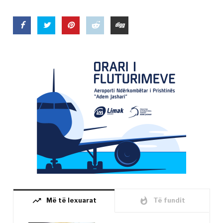
trending_up
whatshot
Më të lexuarat
Të fundit