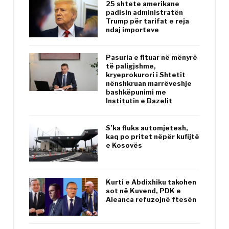
25 shtete amerikane
padisin administratën
Trump për tarifat e reja
ndaj importeve
Pasuria e fituar në mënyrë
të paligjshme,
kryeprokurori i Shtetit
nënshkruan marrëveshje
bashkëpunimi me
Institutin e Bazelit
S’ka fluks automjetesh,
kaq po pritet nëpër kufijtë
e Kosovës
Kurti e Abdixhiku takohen
sot në Kuvend, PDK e
Aleanca refuzojnë ftesën