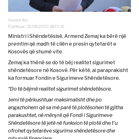
Gazeta Alo
Publikuar: 21/08/2020
13:36
Ministri i Shëndetësisë, Armend Zemaj ka bërë një
premtim që madh të cilën e presin qytetarët e
Kosovës që shumë vite.
Zemaj ka thënë se do të bëj realitet sigurimet
shëndetësore në Kosovë. Për këtë, ai paraprakisht
ka formuar Fondin e Sigurimeve Shëndetësore.
“Do të bëjmë realitet sigurimet shëndetësore.
Jemi të përkushtuar maksimalisht dhe po
angazhohem që sa më parë të plotësohen të gjitha
parakushtet, në mënyrë që Fondi i Sigurimeve
Shëndetësore të jetë në funksion të plotë dhe t’u
ofrohet qytetarëve sigurime shëndetësore dhe
mburojë financiare.