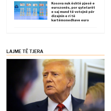
Kosova nuk është pjesë e
eurozonës, por qytetarët
e saj mund të votojnë për
dizajnin e ri të
kartëmonedhave euro
LAJME TË TJERA