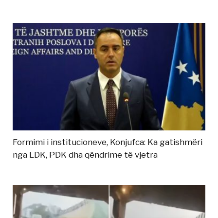
Formimi i institucioneve, Konjufca: Ka gatishmëri
nga LDK, PDK dha qëndrime të vjetra