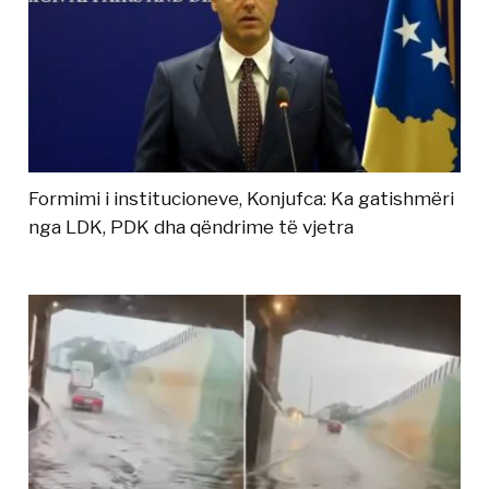
Formimi i institucioneve, Konjufca: Ka gatishmëri
nga LDK, PDK dha qëndrime të vjetra