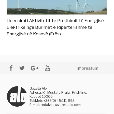
Licencimi i Aktivitetit te Prodhimit të Energjisë
Elektrike nga Burimet e Ripërtërishme të
Energjisë në Kosovë (Erës)
Impressum
Gazeta Alo
Adresa: Rr. Mustafa Kruja , Prishtinë,
Kosovë 10000
Tel/Mob: +383(0) 45/111-993
E-mail:
redaksia@gazetaalo.com