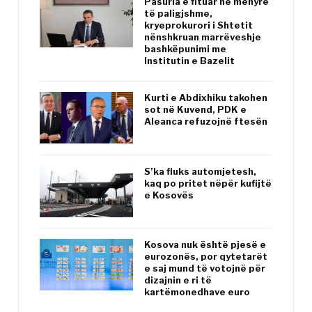
Pasuria e fituar në mënyrë
të paligjshme,
kryeprokurori i Shtetit
nënshkruan marrëveshje
bashkëpunimi me
Institutin e Bazelit
Kurti e Abdixhiku takohen
sot në Kuvend, PDK e
Aleanca refuzojnë ftesën
S’ka fluks automjetesh,
kaq po pritet nëpër kufijtë
e Kosovës
Kosova nuk është pjesë e
eurozonës, por qytetarët
e saj mund të votojnë për
dizajnin e ri të
kartëmonedhave euro