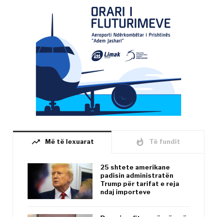
trending_up
whatshot
Më të lexuarat
Të fundit
25 shtete amerikane
padisin administratën
Trump për tarifat e reja
ndaj importeve