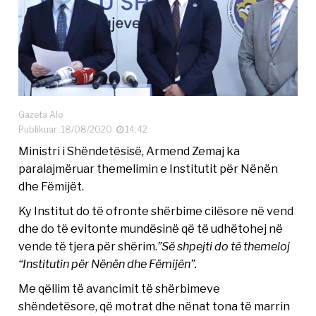
Gazeta Alo
Publikuar: 18/08/2020
14:42
Ministri i Shëndetësisë, Armend Zemaj ka
paralajmëruar themelimin e Institutit për Nënën
dhe Fëmijët.
Ky Institut do të ofronte shërbime cilësore në vend
dhe do të evitonte mundësinë që të udhëtohej në
vende të tjera për shërim.
”Së shpejti do të themeloj
“Institutin për Nënën dhe Fëmijën”.
Me qëllim të avancimit të shërbimeve
shëndetësore, që motrat dhe nënat tona të marrin