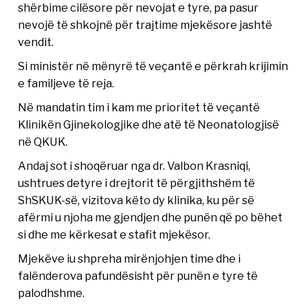
shërbime cilësore për nevojat e tyre, pa pasur
nevojë të shkojnë për trajtime mjekësore jashtë
vendit.
Si ministër në mënyrë të veçantë e përkrah krijimin
e familjeve të reja.
Në mandatin tim i kam me prioritet të veçantë
Klinikën Gjinekologjike dhe atë të Neonatologjisë
në QKUK.
Andaj sot i shoqëruar nga dr. Valbon Krasniqi,
ushtrues detyre i drejtorit të përgjithshëm të
ShSKUK-së, vizitova këto dy klinika, ku për së
afërmi u njoha me gjendjen dhe punën që po bëhet
si dhe me kërkesat e stafit mjekësor.
Mjekëve iu shpreha mirënjohjen time dhe i
falënderova pafundësisht për punën e tyre të
palodhshme.