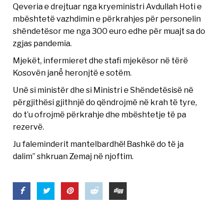
Qeveria e drejtuar nga kryeministri Avdullah Hoti e
mbështetë vazhdimin e përkrahjes për personelin
shëndetësor me nga 300 euro edhe për muajt sa do
zgjas pandemia.
Mjekët, infermieret dhe stafi mjekësor në tërë
Kosovën janë̈ heronjtë e sotëm.
Unë si ministër dhe si Ministri e Shëndetësisë në
përgjithësi gjithnjë do qëndrojmë në krah të tyre,
do t’u ofrojmë përkrahje dhe mbështetje të pa
rezervë.
Ju faleminderit mantelbardhë! Bashkë do të ja
dalim” shkruan Zemaj në njoftim.