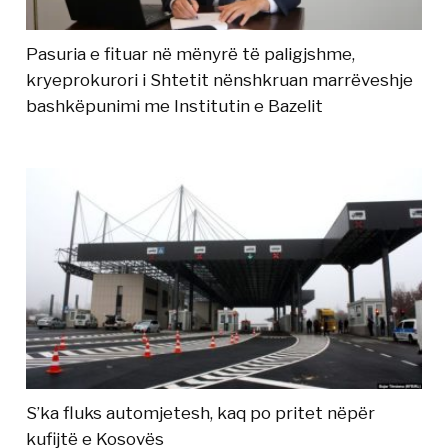
Pasuria e fituar në mënyrë të paligjshme,
kryeprokurori i Shtetit nënshkruan marrëveshje
bashkëpunimi me Institutin e Bazelit
S’ka fluks automjetesh, kaq po pritet nëpër
kufijtë e Kosovës