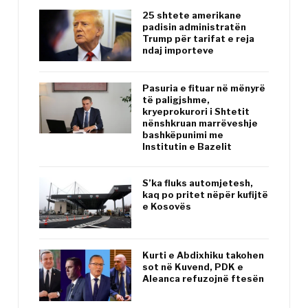
25 shtete amerikane
padisin administratën
Trump për tarifat e reja
ndaj importeve
Pasuria e fituar në mënyrë
të paligjshme,
kryeprokurori i Shtetit
nënshkruan marrëveshje
bashkëpunimi me
Institutin e Bazelit
S’ka fluks automjetesh,
kaq po pritet nëpër kufijtë
e Kosovës
Kurti e Abdixhiku takohen
sot në Kuvend, PDK e
Aleanca refuzojnë ftesën