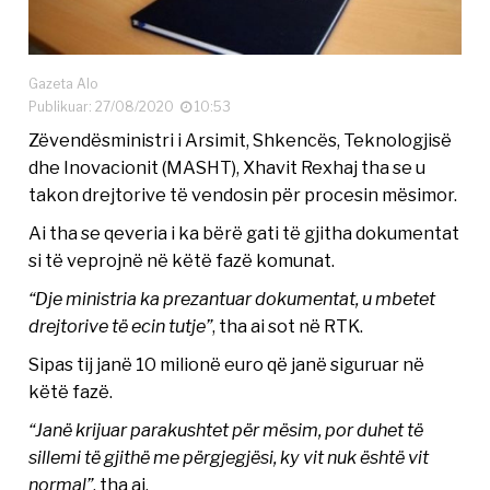
Gazeta Alo
Publikuar: 27/08/2020
10:53
Zëvendësministri i Arsimit, Shkencës​, Teknologjisë
dhe Inovacionit (MASHT), Xhavit Rexhaj tha se u
takon drejtorive të vendosin për procesin mësimor.
Ai tha se qeveria i ka bërë gati të gjitha dokumentat
si të veprojnë në këtë fazë komunat.
“Dje ministria ka prezantuar dokumentat, u mbetet
drejtorive të ecin tutje”
, tha ai sot në RTK.
Sipas tij janë 10 milionë euro që janë siguruar në
këtë fazë.
“Janë krijuar parakushtet për mësim, por duhet të
sillemi të gjithë me përgjegjësi, ky vit nuk është vit
normal”
, tha ai.