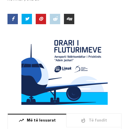
trending_up
whatshot
Më të lexuarat
Të fundit