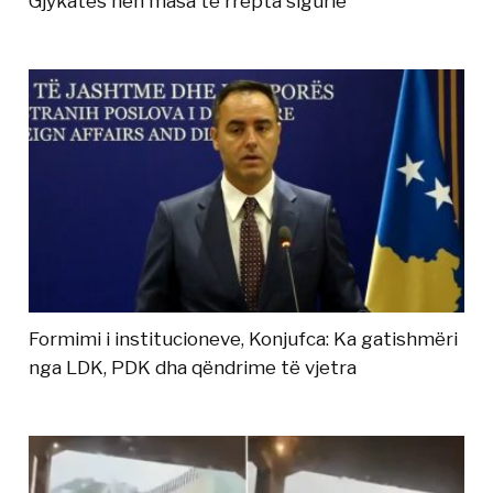
Gjykatës nën masa të rrepta sigurie
Formimi i institucioneve, Konjufca: Ka gatishmëri
nga LDK, PDK dha qëndrime të vjetra