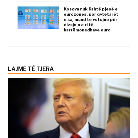
Kosova nuk është pjesë e
eurozonës, por qytetarët
e saj mund të votojnë për
dizajnin e ri të
kartëmonedhave euro
LAJME TË TJERA