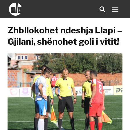
Zhbllokohet ndeshja Llapi –
Gjilani, shënohet goli i vitit!