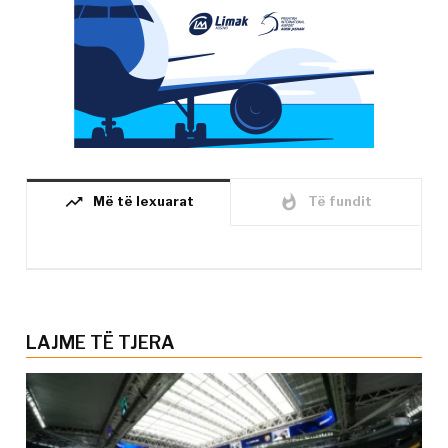
trending_up
whatshot
Më të lexuarat
Të fundit
LAJME TË TJERA