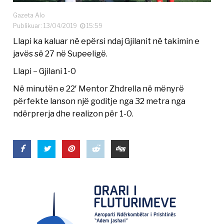
Gazeta Alo
Publikuar: 13/04/2019
15:59
Llapi ka kaluar në epërsi ndaj Gjilanit në takimin e
javës së 27 në Supeeligë.
Llapi – Gjilani 1-0
Në minutën e 22′ Mentor Zhdrella në mënyrë
përfekte lanson një goditje nga 32 metra nga
ndërprerja dhe realizon për 1-0.