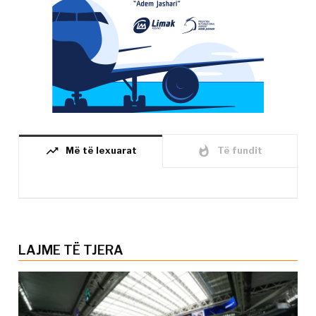
trending_up
whatshot
Më të lexuarat
Të fundit
LAJME TË TJERA