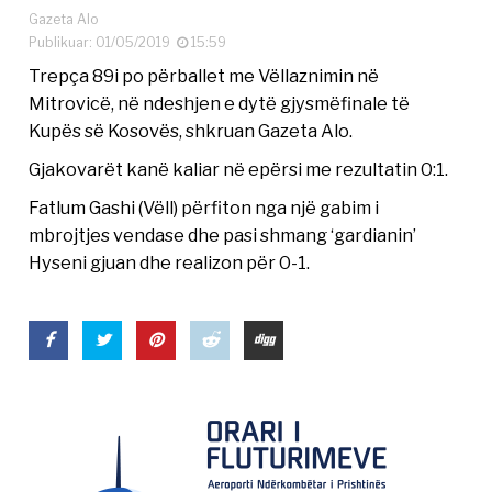
Gazeta Alo
Publikuar: 01/05/2019
15:59
Trepça 89i po përballet me Vëllaznimin në
Mitrovicë, në ndeshjen e dytë gjysmëfinale të
Kupës së Kosovës, shkruan Gazeta Alo.
Gjakovarët kanë kaliar në epërsi me rezultatin 0:1.
Fatlum Gashi (Vëll) përfiton nga një gabim i
mbrojtjes vendase dhe pasi shmang ‘gardianin’
Hyseni gjuan dhe realizon për 0-1.