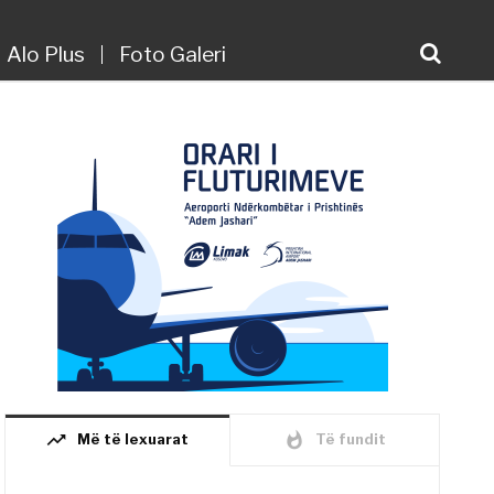
Alo Plus
Foto Galeri
trending_up
whatshot
Më të lexuarat
Të fundit