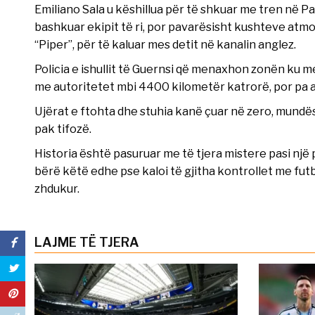
Emiliano Sala u këshillua për të shkuar me tren në Pari
bashkuar ekipit të ri, por pavarësisht kushteve atmosf
“Piper”, për të kaluar mes detit në kanalin anglez.
Policia e ishullit të Guernsi që menaxhon zonën ku 
me autoritetet mbi 4400 kilometër katrorë, por pa a
Ujërat e ftohta dhe stuhia kanë çuar në zero, mundësi
pak tifozë.
Historia është pasuruar me të tjera mistere pasi një p
bërë këtë edhe pse kaloi të gjitha kontrollet me futbo
zhdukur.
LAJME TË TJERA