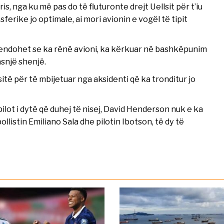
s, nga ku më pas do të fluturonte drejt Uellsit për t’iu
erike jo optimale, ai mori avionin e vogël të tipit
mendohet se ka rënë avioni, ka kërkuar në bashkëpunim
snjë shenjë.
të për të mbijetuar nga aksidenti që ka tronditur jo
ilot i dytë që duhej të nisej, David Henderson nuk e ka
llistin Emiliano Sala dhe pilotin Ibotson, të dy të