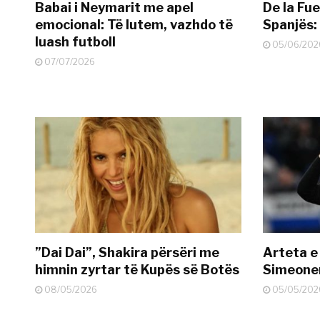
Babai i Neymarit me apel
De la Fue
emocional: Të lutem, vazhdo të
Spanjës: 
luash futboll
05/06/202
07/07/2026
”Dai Dai”, Shakira përsëri me
Arteta e
himnin zyrtar të Kupës së Botës
Simeonen
08/05/2026
05/05/202