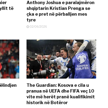
mier
Anthony Joshua e paralajmëron
llit të
shqiptarin Kristian Prenga se
çka e pret në përballjen mes
tyre
02/06/2026
ëlindjen
The Guardian: Kosova e cila u
pranua në UEFA dhe FIFA veç 10
vite më herët pranë kualifikimit
historik në Botëror