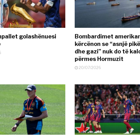
pallet golashënuesi
Bombardimet amerikane
ë
kërcënon se “asnjë pik
dhe gazi” nuk do të kal
6
përmes Hormuzit
20/07/2026