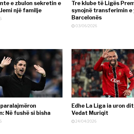
nte e zbulon sekretin e
Tre klube të Ligës Pre
Jemi një familje
synojnë transferimin e y
Barcelonës
6
03/06/2026
 paralajmëron
Edhe La Liga ia uron dit
: Në fushë si bisha
Vedat Muriqit
6
24/04/2026