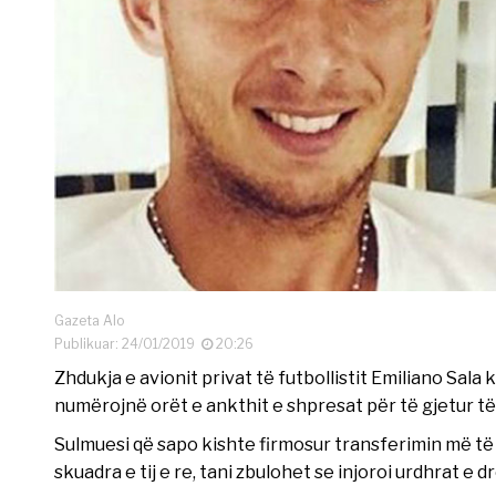
Gazeta Alo
Publikuar: 24/01/2019
20:26
Zhdukja e avionit privat të futbollistit Emiliano Sal
numërojnë orët e ankthit e shpresat për të gjetur të
Sulmuesi që sapo kishte firmosur transferimin më të
skuadra e tij e re, tani zbulohet se injoroi urdhrat e 