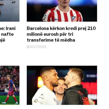
: Irani
Barcelona kërkon kredi prej 210
ë nafte
milionë eurosh për tri
ojë
transferime të mëdha
10/07/2026