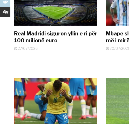
Real Madridi siguron yllin e ri për
Mbape sh
100 milionë euro
më i mir
27/07/2026
20/07/202