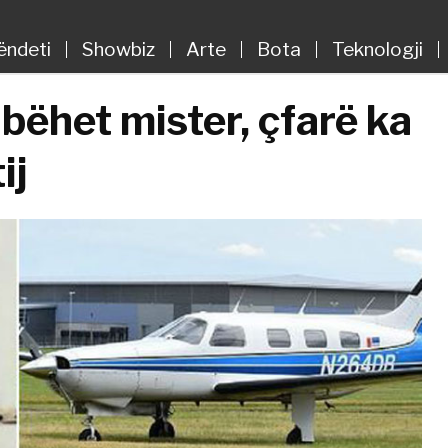
ëndeti
Showbiz
Arte
Bota
Teknologji
 bëhet mister, çfarë ka
ij