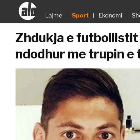
Lajme
Sport
Ekonomi
Sh
Zhdukja e futbollistit
ndodhur me trupin e t