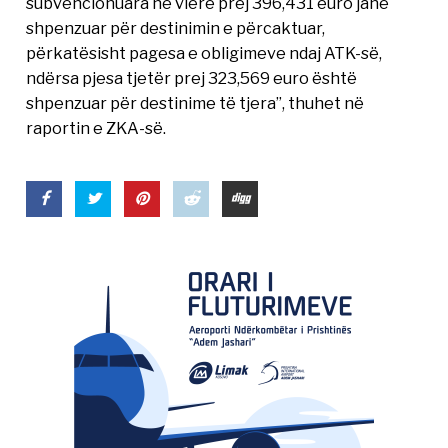
subvencionuara në vlerë prej 396,431 euro janë
shpenzuar për destinimin e përcaktuar,
përkatësisht pagesa e obligimeve ndaj ATK-së,
ndërsa pjesa tjetër prej 323,569 euro është
shpenzuar për destinime të tjera”, thuhet në
raportin e ZKA-së.