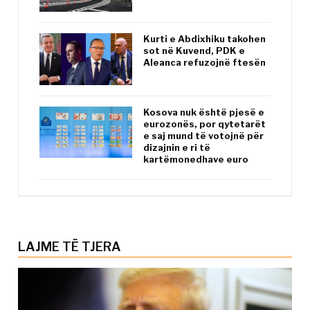
Kurti e Abdixhiku takohen
sot në Kuvend, PDK e
Aleanca refuzojnë ftesën
Kosova nuk është pjesë e
eurozonës, por qytetarët
e saj mund të votojnë për
dizajnin e ri të
kartëmonedhave euro
LAJME TË TJERA