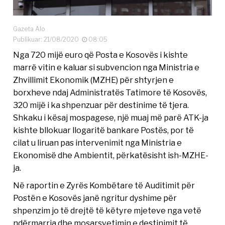
Gazeta Alo
Publikuar: 21/08/2020
08:05
Nga 720 mijë euro që Posta e Kosovës i kishte
marrë vitin e kaluar si subvencion nga Ministria e
Zhvillimit Ekonomik (MZHE) për shtyrjen e
borxheve ndaj Administratës Tatimore të Kosovës,
320 mijë i ka shpenzuar për destinime të tjera.
Shkaku i kësaj mospagese, një muaj më parë ATK-ja
kishte bllokuar llogaritë bankare Postës, por të
cilat u liruan pas intervenimit nga Ministria e
Ekonomisë dhe Ambientit, përkatësisht ish-MZHE-
ja.
Në raportin e Zyrës Kombëtare të Auditimit për
Postën e Kosovës janë ngritur dyshime për
shpenzim jo të drejtë të këtyre mjeteve nga vetë
ndërmarrja dhe mosarsyetimin e destinimit të