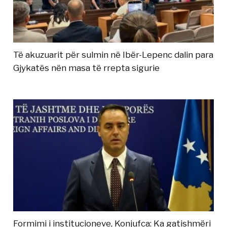
Të akuzuarit për sulmin në Ibër-Lepenc dalin para
Gjykatës nën masa të rrepta sigurie
Formimi i institucioneve, Konjufca: Ka gatishmëri