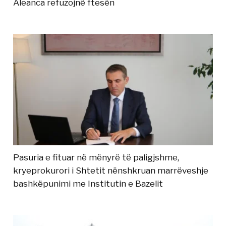
Aleanca refuzojnë ftesën
Pasuria e fituar në mënyrë të paligjshme,
kryeprokurori i Shtetit nënshkruan marrëveshje
bashkëpunimi me Institutin e Bazelit