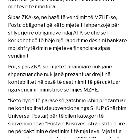
mjeteve të mbetura.
Sipas ZKA-së, në bazë të vendimit të MZHE-së,
Posta obligohet që këto mjete t’i shpenzojë për
shlyerjen e obligimeve ndaj ATK-së dhe se i
kërkohet që të bëjë një raport me dëshmi bankare
mbi shfrytëzimin e mjeteve financiare sipas
vendimit.
Por, sipas ZKA-së, mjetet financiare nuk janë
shpenzuar dhe nuk janë prezantuar drejt në
kontabilitet në bazë të destinimit të përcaktuar
nga vendimi i ministrisë së linjës MZHE.
“Këto hyrje të parasë së gatshme ishin prezantuar
në kontabilitet si subvencione nga SHUP (Shërbim
Universal Postar) për të cilën kategori të
subvencioneve “Posta e Kosovës” sh.a është e lirë
në përcaktimin e destinimit të mjeteve. Mjetet e