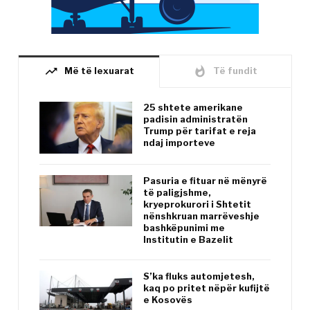
trending_up
whatshot
Më të lexuarat
Të fundit
25 shtete amerikane
padisin administratën
Trump për tarifat e reja
ndaj importeve
Pasuria e fituar në mënyrë
të paligjshme,
kryeprokurori i Shtetit
nënshkruan marrëveshje
bashkëpunimi me
Institutin e Bazelit
S’ka fluks automjetesh,
kaq po pritet nëpër kufijtë
e Kosovës