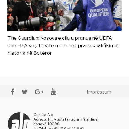
The Guardian: Kosova e cila u pranua në UEFA
dhe FIFA veç 10 vite më herët pranë kualifikimit
historik në Botëror
Impressum
Gazeta Alo
Adresa: Rr. Mustafa Kruja , Prishtinë,
Kosovë 10000
Tel/Mob: +383(0) 45/111-993