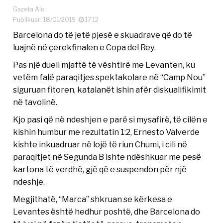
Gazeta Alo
Publikuar: 18/01/2019
17:12
Barcelona do të jetë pjesë e skuadrave që do të
luajnë në çerekfinalen e Copa del Rey.
Pas një dueli mjaftë të vështirë me Levanten, ku
vetëm falë paraqitjes spektakolare në “Camp Nou”
siguruan fitoren, katalanët ishin afër diskualifikimit
në tavolinë.
Kjo pasi që në ndeshjen e parë si mysafirë, të cilën e
kishin humbur me rezultatin 1:2, Ernesto Valverde
kishte inkuadruar në lojë të riun Chumi, i cili në
paraqitjet në Segunda B ishte ndëshkuar me pesë
kartona të verdhë, gjë që e suspendon për një
ndeshje.
Megjithatë, “Marca” shkruan se kërkesa e
Levantes është hedhur poshtë, dhe Barcelona do