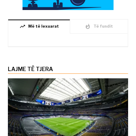
trending_up
whatshot
Më të lexuarat
Të fundit
LAJME TË TJERA