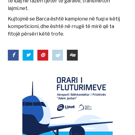
të luaj në fazën tjetër të garave, transmeton
lajmi.net.
Kujtojmë se Barca është kampione në fuqi e këtij
kompeticioni, dhe është në rrugë të mirë që ta
fitojë përsëri këtë trofe.