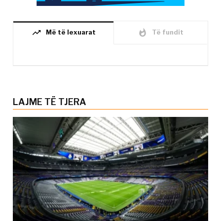
trending_up
whatshot
Më të lexuarat
Të fundit
LAJME TË TJERA