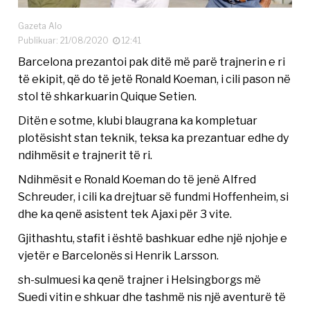
Gazeta Alo
Publikuar: 21/08/2020
12:41
Barcelona prezantoi pak ditë më parë trajnerin e ri
të ekipit, që do të jetë Ronald Koeman, i cili pason në
stol të shkarkuarin Quique Setien.
Ditën e sotme, klubi blaugrana ka kompletuar
plotësisht stan teknik, teksa ka prezantuar edhe dy
ndihmësit e trajnerit të ri.
Ndihmësit e Ronald Koeman do të jenë Alfred
Schreuder, i cili ka drejtuar së fundmi Hoffenheim, si
dhe ka qenë asistent tek Ajaxi për 3 vite.
Gjithashtu, stafit i është bashkuar edhe një njohje e
vjetër e Barcelonës si Henrik Larsson.
sh-sulmuesi ka qenë trajner i Helsingborgs më
Suedi vitin e shkuar dhe tashmë nis një aventurë të