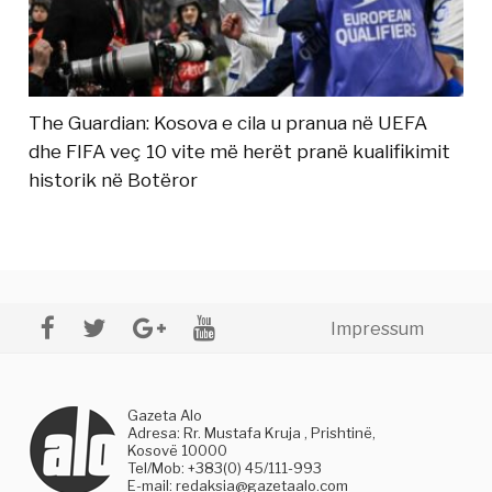
The Guardian: Kosova e cila u pranua në UEFA
dhe FIFA veç 10 vite më herët pranë kualifikimit
historik në Botëror
Impressum
Gazeta Alo
Adresa: Rr. Mustafa Kruja , Prishtinë,
Kosovë 10000
Tel/Mob: +383(0) 45/111-993
E-mail:
redaksia@gazetaalo.com