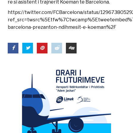
re si asistent i trajnerit Koeman te Barcelona.
https://twitter.com/FCBarcelona/status/1296738052
ref_src=twsrc%5Etfw%7Ctwcamp%5Etweetembed%7
barcelona-prezanton-ndihmesit-e-koeman%2F