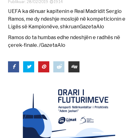
Publikuar: 28/02/2019
19:14
UEFA ka dënuar kapitenin e Real Madridit Sergio
Ramos, me dy ndeshje moslojë në kompeticionin e
Ligës së Kampionëve, shkruanGazetaAlo
Ramos do ta humbas edhe ndeshjën e radhës në
çerek-finale. /GazetaAlo