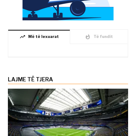
trending_up
whatshot
Më të lexuarat
Të fundit
LAJME TË TJERA