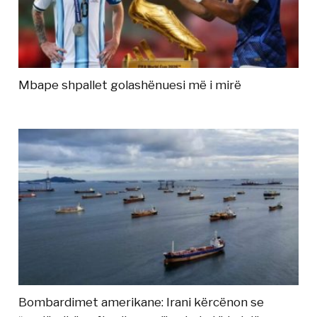
Mbape shpallet golashënuesi më i mirë
Bombardimet amerikane: Irani kërcënon se