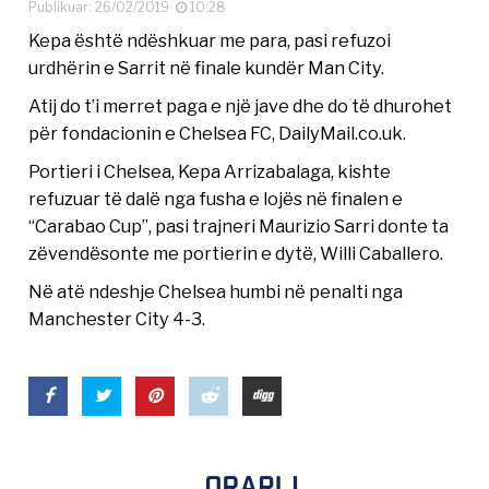
Publikuar: 26/02/2019
10:28
Kepa është ndëshkuar me para, pasi refuzoi
urdhërin e Sarrit në finale kundër Man City.
Atij do t’i merret paga e një jave dhe do të dhurohet
për fondacionin e Chelsea FC, DailyMail.co.uk.
Portieri i Chelsea, Kepa Arrizabalaga, kishte
refuzuar të dalë nga fusha e lojës në finalen e
“Carabao Cup”, pasi trajneri Maurizio Sarri donte ta
zëvendësonte me portierin e dytë, Willi Caballero.
Në atë ndeshje Chelsea humbi në penalti nga
Manchester City 4-3.