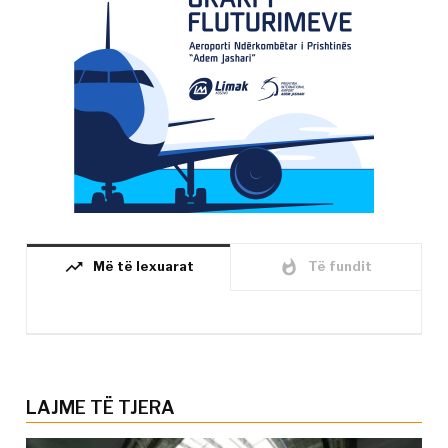
trending_up
whatshot
Më të lexuarat
Të fundit
LAJME TË TJERA