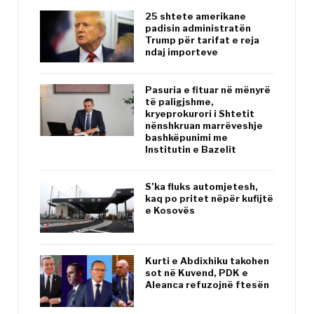
25 shtete amerikane
padisin administratën
Trump për tarifat e reja
ndaj importeve
Pasuria e fituar në mënyrë
të paligjshme,
kryeprokurori i Shtetit
nënshkruan marrëveshje
bashkëpunimi me
Institutin e Bazelit
S’ka fluks automjetesh,
kaq po pritet nëpër kufijtë
e Kosovës
Kurti e Abdixhiku takohen
sot në Kuvend, PDK e
Aleanca refuzojnë ftesën