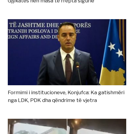
Gjykatës nën masa të rrepta sigurie
Formimi i institucioneve, Konjufca: Ka gatishmëri
nga LDK, PDK dha qëndrime të vjetra