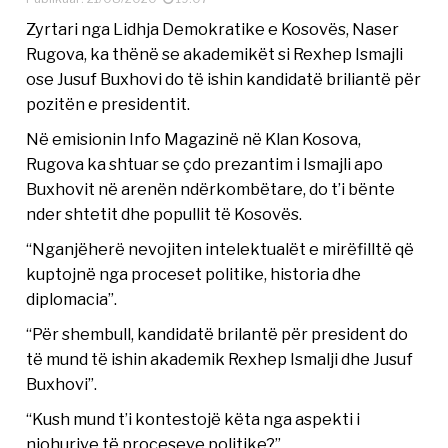
Zyrtari nga Lidhja Demokratike e Kosovës, Naser
Rugova, ka thënë se akademikët si Rexhep Ismajli
ose Jusuf Buxhovi do të ishin kandidatë briliantë për
pozitën e presidentit.
Në emisionin Info Magazinë në Klan Kosova,
Rugova ka shtuar se çdo prezantim i Ismajli apo
Buxhovit në arenën ndërkombëtare, do t’i bënte
nder shtetit dhe popullit të Kosovës.
“Nganjëherë nevojiten intelektualët e mirëfilltë që
kuptojnë nga proceset politike, historia dhe
diplomacia”.
“Për shembull, kandidatë brilantë për president do
të mund të ishin akademik Rexhep Ismalji dhe Jusuf
Buxhovi”.
“Kush mund t’i kontestojë këta nga aspekti i
njohurive të proceseve politike?”.