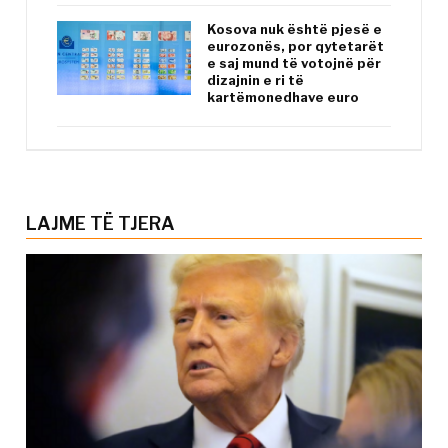
Kosova nuk është pjesë e
eurozonës, por qytetarët
e saj mund të votojnë për
dizajnin e ri të
kartëmonedhave euro
LAJME TË TJERA