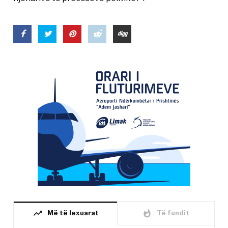
trending_up
whatshot
Më të lexuarat
Të fundit