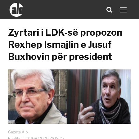
Zyrtari i LDK-së propozon
Rexhep Ismajlin e Jusuf
Buxhovin për president
Gazeta Alo
Publikuar: 21/08/2020
19:07