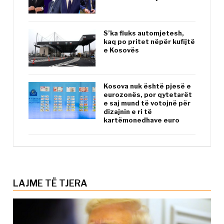
S’ka fluks automjetesh,
kaq po pritet nëpër kufijtë
e Kosovës
Kosova nuk është pjesë e
eurozonës, por qytetarët
e saj mund të votojnë për
dizajnin e ri të
kartëmonedhave euro
LAJME TË TJERA