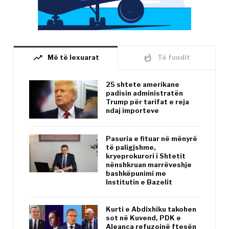
trending_up
whatshot
Më të lexuarat
Të fundit
25 shtete amerikane
padisin administratën
Trump për tarifat e reja
ndaj importeve
Pasuria e fituar në mënyrë
të paligjshme,
kryeprokurori i Shtetit
nënshkruan marrëveshje
bashkëpunimi me
Institutin e Bazelit
Kurti e Abdixhiku takohen
sot në Kuvend, PDK e
Aleanca refuzojnë ftesën