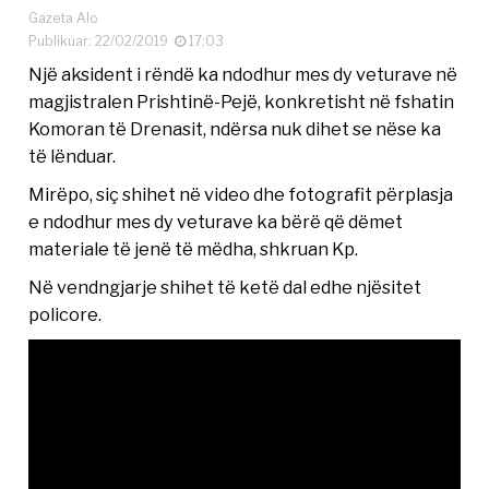
Gazeta Alo
Publikuar: 22/02/2019
17:03
Një aksident i rëndë ka ndodhur mes dy veturave në
magjistralen Prishtinë-Pejë, konkretisht në fshatin
Komoran të Drenasit, ndërsa nuk dihet se nëse ka
të lënduar.
Mirëpo, siç shihet në video dhe fotografit përplasja
e ndodhur mes dy veturave ka bërë që dëmet
materiale të jenë të mëdha, shkruan Kp.
Në vendngjarje shihet të ketë dal edhe njësitet
policore.