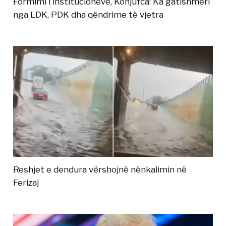
Formimi i institucioneve, Konjufca: Ka gatishmëri
nga LDK, PDK dha qëndrime të vjetra
Reshjet e dendura vërshojnë nënkalimin në
Ferizaj