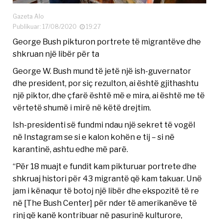
Gazeta Alo
Publikuar: 17/08/2020
19:27
George Bush pikturon portrete të migrantëve dhe
shkruan një libër për ta
George W. Bush mund të jetë një ish-guvernator
dhe president, por siç rezulton, ai është gjithashtu
një piktor, dhe çfarë është më e mira, ai është me të
vërtetë shumë i mirë në këtë drejtim.
Ish-presidenti së fundmi ndau një sekret të vogël
në Instagram se si e kalon kohën e tij – si në
karantinë, ashtu edhe më parë.
“Për 18 muajt e fundit kam pikturuar portrete dhe
shkruaj histori për 43 migrantë që kam takuar. Unë
jam i kënaqur të botoj një libër dhe ekspozitë të re
në [The Bush Center] për nder të amerikanëve të
rinj që kanë kontribuar në pasurinë kulturore,