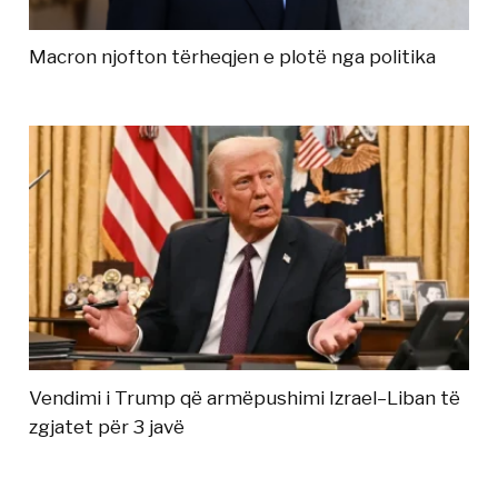
Macron njofton tërheqjen e plotë nga politika
Vendimi i Trump që armëpushimi Izrael–Liban të
zgjatet për 3 javë