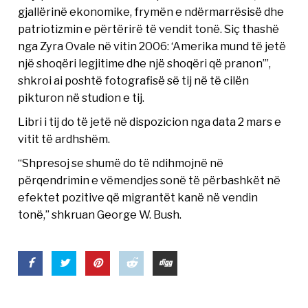
gjallërinë ekonomike, frymën e ndërmarrësisë dhe
patriotizmin e përtërirë të vendit tonë. Siç thashë
nga Zyra Ovale në vitin 2006: ‘Amerika mund të jetë
një shoqëri legjitime dhe një shoqëri që pranon’”,
shkroi ai poshtë fotografisë së tij në të cilën
pikturon në studion e tij.
Libri i tij do të jetë në dispozicion nga data 2 mars e
vitit të ardhshëm.
“Shpresoj se shumë do të ndihmojnë në
përqendrimin e vëmendjes sonë të përbashkët në
efektet pozitive që migrantët kanë në vendin
tonë,” shkruan George W. Bush.