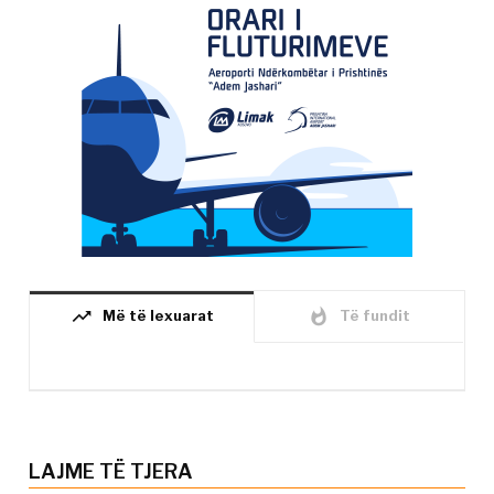
trending_up
whatshot
Më të lexuarat
Të fundit
LAJME TË TJERA