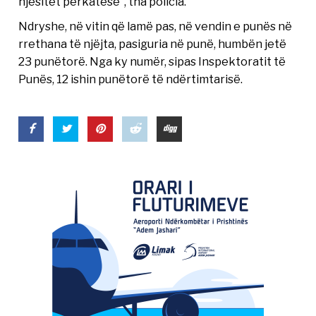
njësitet perkatese”, tha policia.
Ndryshe, në vitin që lamë pas, në vendin e punës në
rrethana të njëjta, pasiguria në punë, humbën jetë
23 punëtorë. Nga ky numër, sipas Inspektoratit të
Punës, 12 ishin punëtorë të ndërtimtarisë.