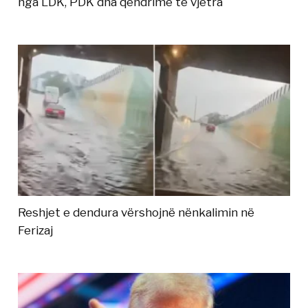
nga LDK, PDK dha qëndrime të vjetra
Reshjet e dendura vërshojnë nënkalimin në
Ferizaj