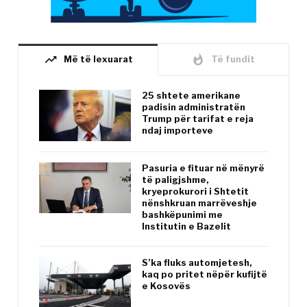
trending_up
whatshot
Më të lexuarat
Të fundit
25 shtete amerikane
padisin administratën
Trump për tarifat e reja
ndaj importeve
Pasuria e fituar në mënyrë
të paligjshme,
kryeprokurori i Shtetit
nënshkruan marrëveshje
bashkëpunimi me
Institutin e Bazelit
S’ka fluks automjetesh,
kaq po pritet nëpër kufijtë
e Kosovës