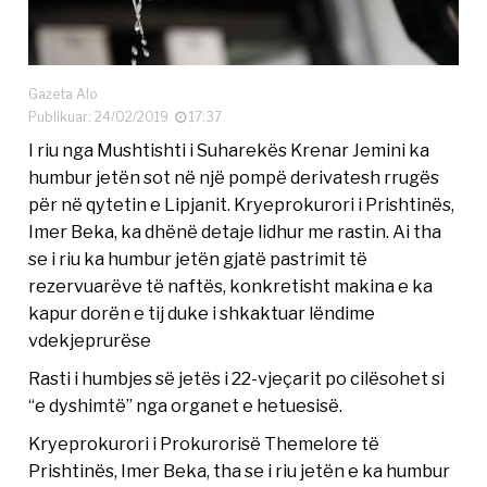
Gazeta Alo
Publikuar: 24/02/2019
17:37
I riu nga Mushtishti i Suharekës Krenar Jemini ka
humbur jetën sot në një pompë derivatesh rrugës
për në qytetin e Lipjanit. Kryeprokurori i Prishtinës,
Imer Beka, ka dhënë detaje lidhur me rastin. Ai tha
se i riu ka humbur jetën gjatë pastrimit të
rezervuarëve të naftës, konkretisht makina e ka
kapur dorën e tij duke i shkaktuar lëndime
vdekjeprurëse
Rasti i humbjes së jetës i 22-vjeçarit po cilësohet si
“e dyshimtë” nga organet e hetuesisë.
Kryeprokurori i Prokurorisë Themelore të
Prishtinës, Imer Beka, tha se i riu jetën e ka humbur