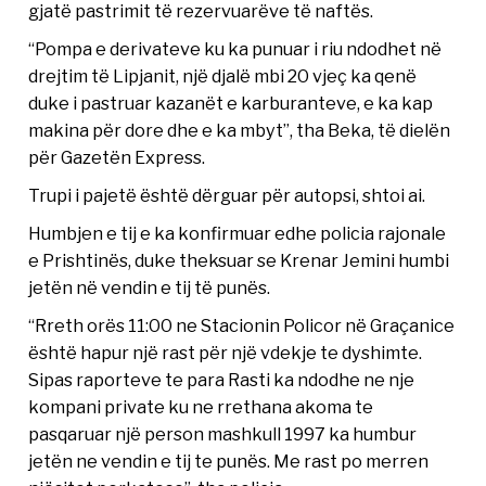
gjatë pastrimit të rezervuarëve të naftës.
“Pompa e derivateve ku ka punuar i riu ndodhet në
drejtim të Lipjanit, një djalë mbi 20 vjeç ka qenë
duke i pastruar kazanët e karburanteve, e ka kap
makina për dore dhe e ka mbyt”, tha Beka, të dielën
për Gazetën Express.
Trupi i pajetë është dërguar për autopsi, shtoi ai.
Humbjen e tij e ka konfirmuar edhe policia rajonale
e Prishtinës, duke theksuar se Krenar Jemini humbi
jetën në vendin e tij të punës.
“Rreth orës 11:00 ne Stacionin Policor në Graçanice
është hapur një rast për një vdekje te dyshimte.
Sipas raporteve te para Rasti ka ndodhe ne nje
kompani private ku ne rrethana akoma te
pasqaruar një person mashkull 1997 ka humbur
jetën ne vendin e tij te punës. Me rast po merren