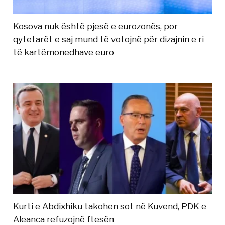
Kosova nuk është pjesë e eurozonës, por
qytetarët e saj mund të votojnë për dizajnin e ri
të kartëmonedhave euro
Kurti e Abdixhiku takohen sot në Kuvend, PDK e
Aleanca refuzojnë ftesën