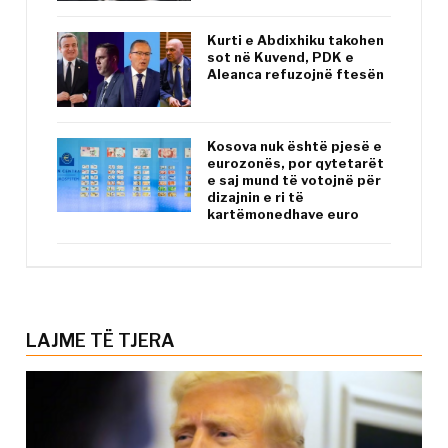
Kurti e Abdixhiku takohen
sot në Kuvend, PDK e
Aleanca refuzojnë ftesën
Kosova nuk është pjesë e
eurozonës, por qytetarët
e saj mund të votojnë për
dizajnin e ri të
kartëmonedhave euro
LAJME TË TJERA