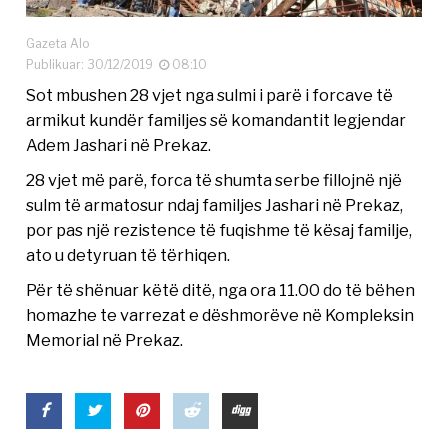
Gazeta Alo
Publikuar: 30/12/2019
08:10
Sot mbushen 28 vjet nga sulmi i parë i forcave të
armikut kundër familjes së komandantit legjendar
Adem Jashari në Prekaz.
28 vjet më parë, forca të shumta serbe fillojnë një
sulm të armatosur ndaj familjes Jashari në Prekaz,
por pas një rezistence të fuqishme të kësaj familje,
ato u detyruan të tërhiqen.
Për të shënuar këtë ditë, nga ora 11.00 do të bëhen
homazhe te varrezat e dëshmorëve në Kompleksin
Memorial në Prekaz.