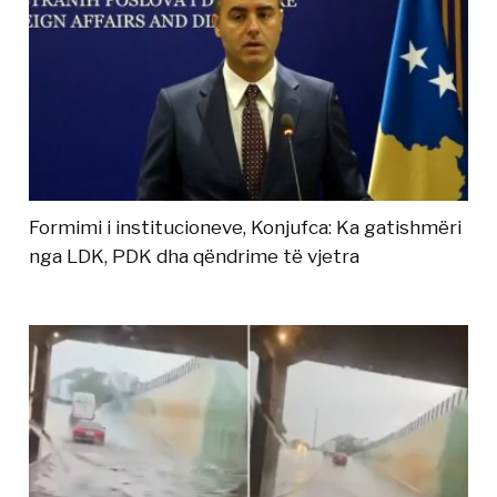
Formimi i institucioneve, Konjufca: Ka gatishmëri
nga LDK, PDK dha qëndrime të vjetra