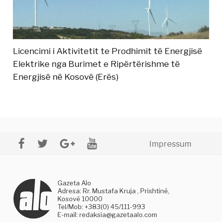
Licencimi i Aktivitetit te Prodhimit të Energjisë
Elektrike nga Burimet e Ripërtërishme të
Energjisë në Kosovë (Erës)
Impressum
Gazeta Alo
Adresa: Rr. Mustafa Kruja , Prishtinë,
Kosovë 10000
Tel/Mob: +383(0) 45/111-993
E-mail:
redaksia@gazetaalo.com