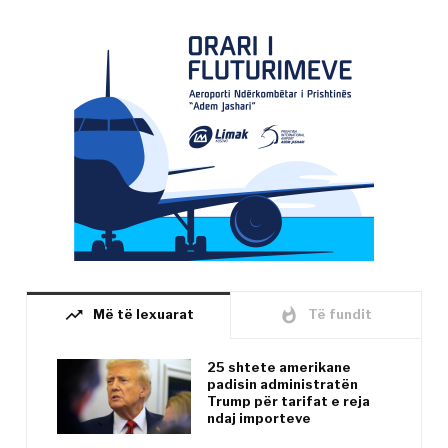
trending_up
whatshot
Më të lexuarat
Të fundit
25 shtete amerikane
padisin administratën
Trump për tarifat e reja
ndaj importeve