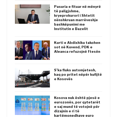
Pasuria e fituar në mënyrë
të paligjshme,
kryeprokurori i Shtetit
nënshkruan marrëveshje
bashkëpunimi me
Institutin e Bazelit
Kurti e Abdixhiku takohen
sot në Kuvend, PDK e
Aleanca refuzojnë ftesën
S’ka fluks automjetesh,
kaq po pritet nëpër kufijtë
e Kosovës
Kosova nuk është pjesë e
eurozonës, por qytetarët
e saj mund të votojnë për
dizajnin e ri të
kartëmonedhave euro