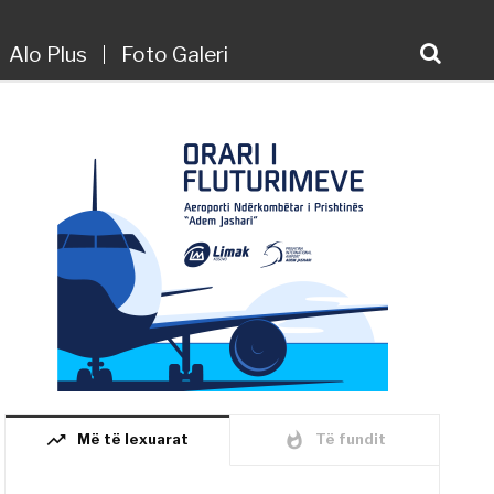
Alo Plus
Foto Galeri
trending_up
whatshot
Më të lexuarat
Të fundit