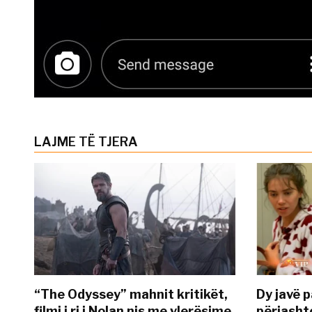
LAJME TË TJERA
“The Odyssey” mahnit kritikët,
Dy javë p
filmi i ri i Nolan nis me vlerësime
përjasht