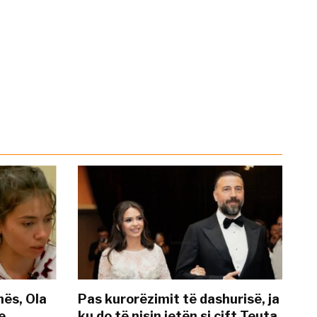
nës, Ola
Pas kurorëzimit të dashurisë, ja
e
ku do të nisin jetën si çift Teuta