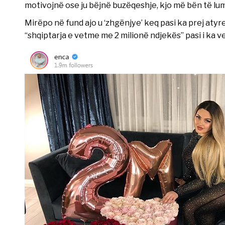
motivojnë ose ju bëjnë buzëqeshje, kjo më bën të lu
Mirëpo në fund ajo u ‘zhgënjye’ keq pasi ka prej atyr
“shqiptarja e vetme me 2 milionë ndjekës” pasi i ka v