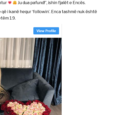
mtur
Ju dua pafund!”, ishin fjalët e Encës.
e që i kanë hequr ‘followin’. Enca tashmë nuk është
etëm 1.9.