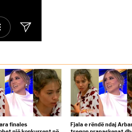
ara finales
Fjala e rëndë ndaj Arba
ohet një konkurrent në
tregon prapaskenat dh