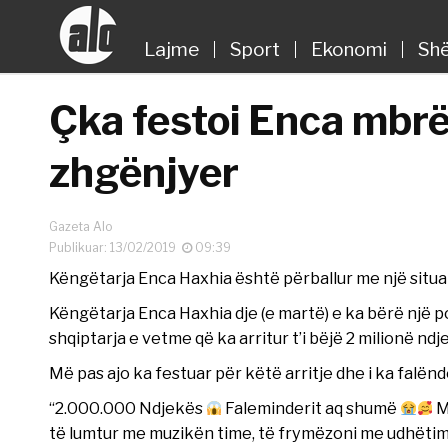
Lajme
Sport
Ekonomi
Shë
Çka festoi Enca mbrë
zhgënjyer
Gazeta Alo
Publikuar: 13/02/2019
09:39
Këngëtarja Enca Haxhia është përballur me një situ
Këngëtarja Enca Haxhia dje (e martë) e ka bërë një p
shqiptarja e vetme që ka arritur t’i bëjë 2 milionë nd
Më pas ajo ka festuar për këtë arritje dhe i ka falë
“2.000.000 Ndjekës
Faleminderit aq shumë
M
të lumtur me muzikën time, të frymëzoni me udhëtimi