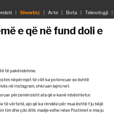
ndeti
Showbiz
Arte
Bota
Teknologji
më e që në fund doli e
atë të pakëndshme.
ostim nëpërmjet të cilit ka potencuar se është
jekës në Instagram, shkruan lajmi.net.
nderuar përzemërsisht ata që e kanë mbështetur.
e të vërtetë, ajo që ka rëndësi për mua është t’ju bëjë
n tim dhe çdo ditë, madje edhe nëse Postimet e mia ju