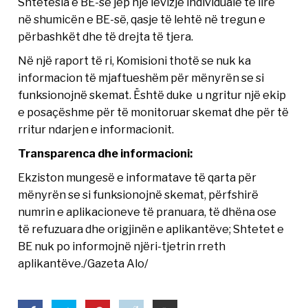
Shtetësia e BE-së jep një lëvizje individuale të lirë
në shumicën e BE-së, qasje të lehtë në tregun e
përbashkët dhe të drejta të tjera.
Në një raport të ri, Komisioni thotë se nuk ka
informacion të mjaftueshëm për mënyrën se si
funksionojnë skemat. Është duke u ngritur një ekip
e posaçëshme për të monitoruar skemat dhe për të
rritur ndarjen e informacionit.
Transparenca dhe informacioni:
Ekziston mungesë e informatave të qarta për
mënyrën se si funksionojnë skemat, përfshirë
numrin e aplikacioneve të pranuara, të dhëna ose
të refuzuara dhe origjinën e aplikantëve; Shtetet e
BE nuk po informojnë njëri-tjetrin rreth
aplikantëve./Gazeta Alo/