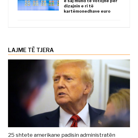
e saj mund të votojnë për
dizajnin e ri të
kartëmonedhave euro
LAJME TË TJERA
25 shtete amerikane padisin administratën