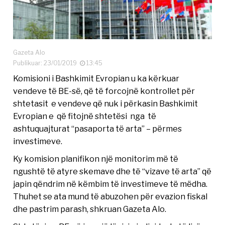
Gazeta Alo
Publikuar: 23/01/2019
13:45
Komisioni i Bashkimit Evropian u ka kërkuar
vendeve të BE-së, që të forcojnë kontrollet për
shtetasit e vendeve që nuk i përkasin Bashkimit
Evropian e që fitojnë shtetësi nga të
ashtuquajturat “pasaporta të arta” – përmes
investimeve.
Ky komision planifikon një monitorim më të
ngushtë të atyre skemave dhe të “vizave të arta” që
japin qëndrim në këmbim të investimeve të mëdha.
Thuhet se ata mund të abuzohen për evazion fiskal
dhe pastrim parash, shkruan Gazeta Alo.