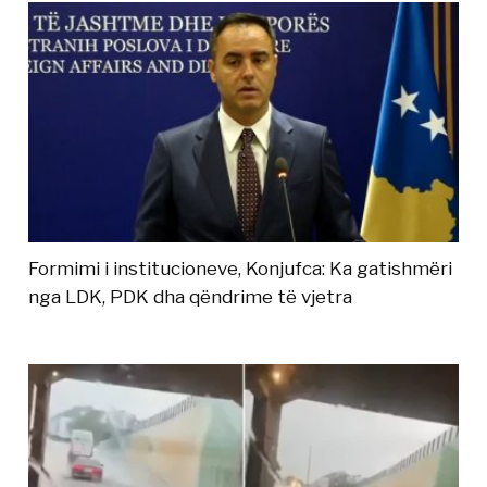
Formimi i institucioneve, Konjufca: Ka gatishmëri
nga LDK, PDK dha qëndrime të vjetra