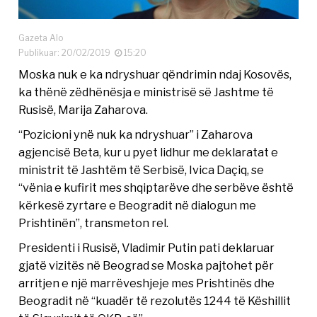
Gazeta Alo
Publikuar: 20/02/2019
15:20
Moska nuk e ka ndryshuar qëndrimin ndaj Kosovës,
ka thënë zëdhënësja e ministrisë së Jashtme të
Rusisë, Marija Zaharova.
“Pozicioni ynë nuk ka ndryshuar” i Zaharova
agjencisë Beta, kur u pyet lidhur me deklaratat e
ministrit të Jashtëm të Serbisë, Ivica Daçiq, se
“vënia e kufirit mes shqiptarëve dhe serbëve është
kërkesë zyrtare e Beogradit në dialogun me
Prishtinën”, transmeton rel.
Presidenti i Rusisë, Vladimir Putin pati deklaruar
gjatë vizitës në Beograd se Moska pajtohet për
arritjen e një marrëveshjeje mes Prishtinës dhe
Beogradit në “kuadër të rezolutës 1244 të Këshillit