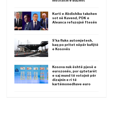
Institutin e Bazelit
Kurti e Abdixhiku takohen
sot në Kuvend, PDK e
Aleanca refuzojnë ftesën
S’ka fluks automjetesh,
kaq po pritet nëpër kufijtë
e Kosovës
Kosova nuk është pjesë e
eurozonës, por qytetarët
e saj mund të votojnë për
dizajnin e ri të
kartëmonedhave euro