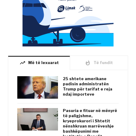
trending_up
whatshot
Më të lexuarat
Të fundit
25 shtete amerikane
padisin administratën
Trump për tarifat e reja
ndaj importeve
Pasuria e fituar në mënyrë
të paligjshme,
kryeprokurori i Shtetit
nënshkruan marrëveshje
bashkëpunimi me