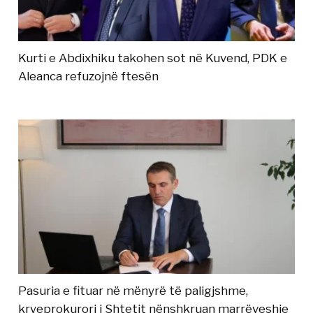
Kurti e Abdixhiku takohen sot në Kuvend, PDK e
Aleanca refuzojnë ftesën
Pasuria e fituar në mënyrë të paligjshme,
kryeprokurori i Shtetit nënshkruan marrëveshje