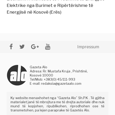
Elektrike nga Burimet e Ripërtërishme të
Energjisë në Kosovë (Erës)
Impressum
Gazeta Alo
Adresa: Rr. Mustafa Kruja , Prishtinë,
Kosovë 10000
Tel/Mob: +383(0) 45/111-993
E-mail:
redaksia@gazetaalo.com
Ky website menaxhohet nga “Gazeta Alo” Sh.P.K . Të gjitha
materialet janë të mbrojtura me të drejta autoriale dhe nuk
mund të kopjohen, ripublikohen, riprodhohen ose të
transmetohen, pa lejen paraprake të Gazetës Alo.