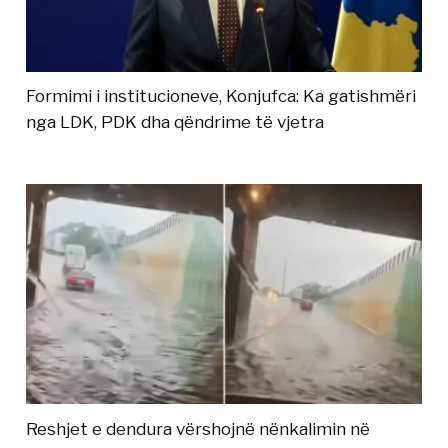
Formimi i institucioneve, Konjufca: Ka gatishmëri
nga LDK, PDK dha qëndrime të vjetra
Reshjet e dendura vërshojnë nënkalimin në