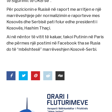
të Sigurimit të OKB-së”.
Për pozicionin e Rusisë në raport me arritjen e një
marrëveshjeje për normalizimin e raporteve mes
Kosovës dhe Serbisë pati folur edhe presidenti i
Kosovës, Hashim Thaçi.
Ai në nëntor të vitit të kaluar, takoi Putinin në Paris
dhe përmes një postimi në Facebook tha se Rusia
do të “mbështesë” marrëveshjen Kosovë-Serbi.