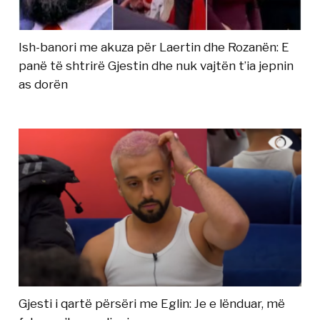
Ish-banori me akuza për Laertin dhe Rozanën: E
panë të shtrirë Gjestin dhe nuk vajtën t’ia jepnin
as dorën
Gjesti i qartë përsëri me Eglin: Je e lënduar, më