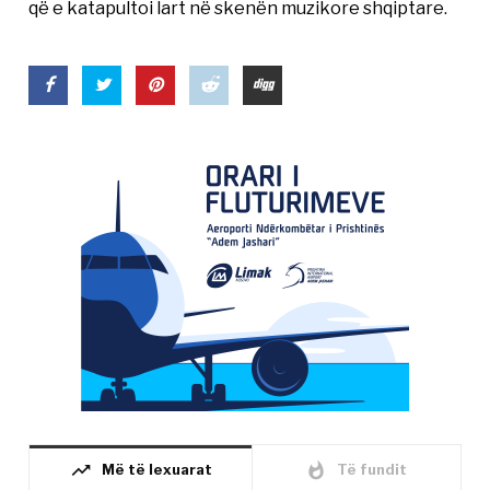
që e katapultoi lart në skenën muzikore shqiptare.
trending_up
whatshot
Më të lexuarat
Të fundit