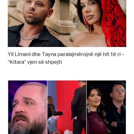
Yll Limani dhe Tayna paralajmërojnë një hit të ri –
“Kitara” vjen së shpejti