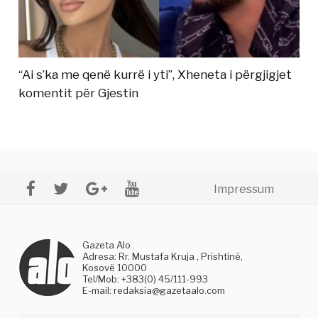
“Ai s’ka me qenë kurrë i yti”, Xheneta i përgjigjet
komentit për Gjestin
Impressum
Gazeta Alo
Adresa: Rr. Mustafa Kruja , Prishtinë,
Kosovë 10000
Tel/Mob: +383(0) 45/111-993
E-mail:
redaksia@gazetaalo.com