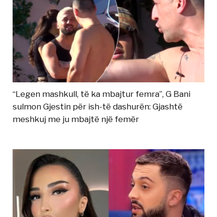
“Legen mashkull, të ka mbajtur femra”, G Bani
sulmon Gjestin për ish-të dashurën: Gjashtë
meshkuj me ju mbajtë një femër