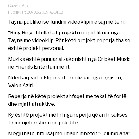
Gazeta Alo
Publikuar: 20/02/2019
14:13
Tayna publikoi së fundmi videoklipin e saj më të ri.
“Ring Ring” titullohet projekti i ri i publikuar nga
Tayna me videoklip. Për këtë projekt, reperja tha se
është projekt personal.
Muzika është punuar si zakonisht nga Cricket Music
në Friends Entertainment.
Ndërkaq, videoklipi është realizuar nga regjisori,
Valon Aziri.
Reperja në këtë projekt shfaqet me tekst të fortë
dhe mjaft atraktive.
Ky është projekt më i ri nga reperja që arrin sukses
të menjëhershëm në pak ditë.
Megjithatë, hiti i saj më i madh mbetet “Columbiana”