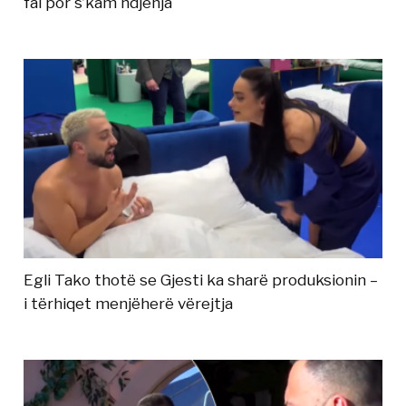
fal por s’kam ndjenja
Egli Tako thotë se Gjesti ka sharë produksionin –
i tërhiqet menjëherë vërejtja