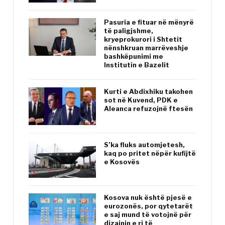
Pasuria e fituar në mënyrë
të paligjshme,
kryeprokurori i Shtetit
nënshkruan marrëveshje
bashkëpunimi me
Institutin e Bazelit
Kurti e Abdixhiku takohen
sot në Kuvend, PDK e
Aleanca refuzojnë ftesën
S’ka fluks automjetesh,
kaq po pritet nëpër kufijtë
e Kosovës
Kosova nuk është pjesë e
eurozonës, por qytetarët
e saj mund të votojnë për
dizajnin e ri të