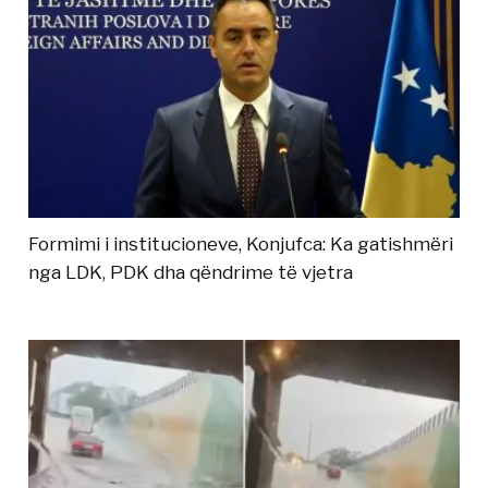
Formimi i institucioneve, Konjufca: Ka gatishmëri
nga LDK, PDK dha qëndrime të vjetra