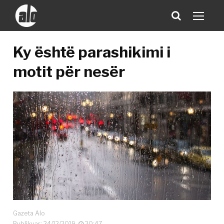
Ky është parashikimi i
motit për nesër
Gazeta Alo
Publikuar: 24/12/2019
20:47