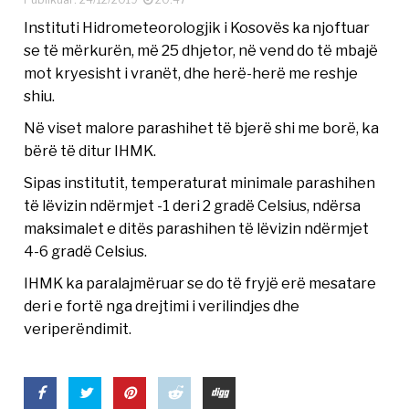
Instituti Hidrometeorologjik i Kosovës ka njoftuar
se të mërkurën, më 25 dhjetor, në vend do të mbajë
mot kryesisht i vranët, dhe herë-herë me reshje
shiu.
Në viset malore parashihet të bjerë shi me borë, ka
bërë të ditur IHMK.
Sipas institutit, temperaturat minimale parashihen
të lëvizin ndërmjet -1 deri 2 gradë Celsius, ndërsa
maksimalet e ditës parashihen të lëvizin ndërmjet
4-6 gradë Celsius.
IHMK ka paralajmëruar se do të fryjë erë mesatare
deri e fortë nga drejtimi i verilindjes dhe
veriperëndimit.