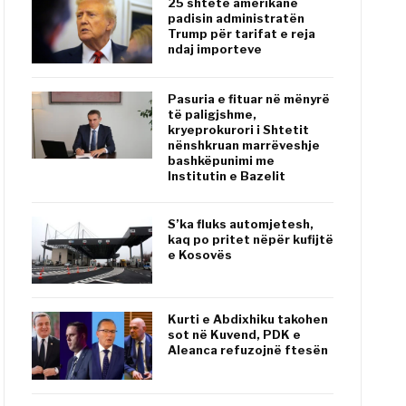
25 shtete amerikane
padisin administratën
Trump për tarifat e reja
ndaj importeve
Pasuria e fituar në mënyrë
të paligjshme,
kryeprokurori i Shtetit
nënshkruan marrëveshje
bashkëpunimi me
Institutin e Bazelit
S’ka fluks automjetesh,
kaq po pritet nëpër kufijtë
e Kosovës
Kurti e Abdixhiku takohen
sot në Kuvend, PDK e
Aleanca refuzojnë ftesën