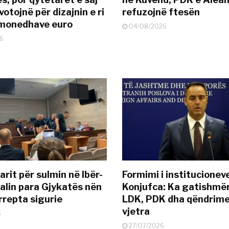
otojnë për dizajnin e ri
refuzojnë ftesën
ëmonedhave euro
04/08/2026
6
rit për sulmin në Ibër-
Formimi i institucionev
alin para Gjykatës nën
Konjufca: Ka gatishmër
rrepta sigurie
LDK, PDK dha qëndrime
vjetra
6
27/07/2026