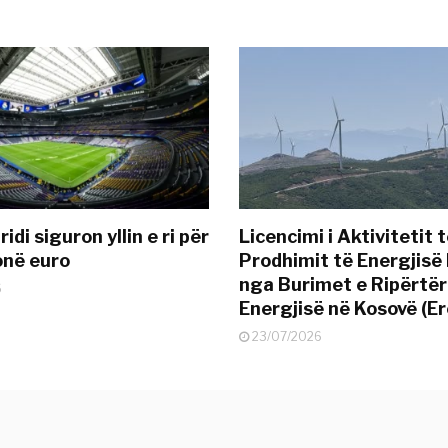
idi siguron yllin e ri për
Licencimi i Aktivitetit 
onë euro
Prodhimit të Energjisë 
nga Burimet e Ripërtë
6
Energjisë në Kosovë (Er
23/07/2026