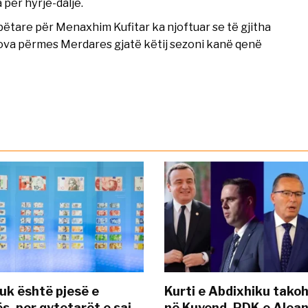
 për hyrje-dalje.
ëtare për Menaxhim Kufitar ka njoftuar se të gjitha
sova përmes Merdares gjatë këtij sezoni kanë qenë
uk është pjesë e
Kurti e Abdixhiku tako
s, por qytetarët e saj
në Kuvend, PDK e Alea