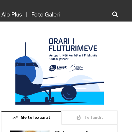
Alo Plus
Foto Galeri
trending_up
whatshot
Më të lexuarat
Të fundit