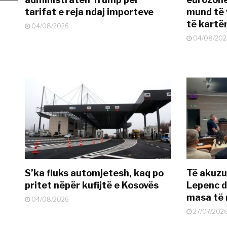
tarifat e reja ndaj importeve
mund të v
të kart
04/08/2026
04/08/202
S’ka fluks automjetesh, kaq po
Të akuzua
pritet nëpër kufijtë e Kosovës
Lepenc d
masa të 
04/08/2026
27/07/202