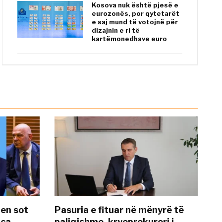
Kosova nuk është pjesë e
eurozonës, por qytetarët
e saj mund të votojnë për
dizajnin e ri të
kartëmonedhave euro
hen sot
Pasuria e fituar në mënyrë të
nca
paligjshme, kryeprokurori i