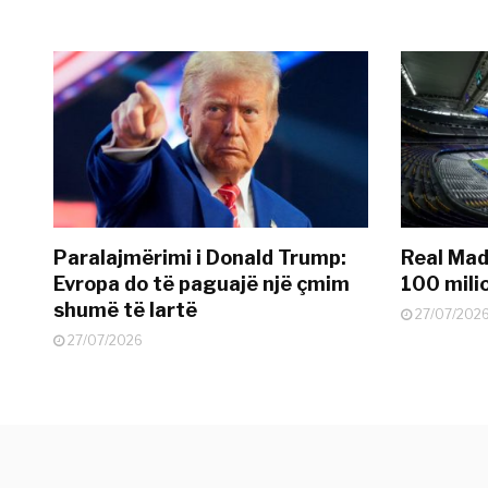
Paralajmërimi i Donald Trump:
Real Madr
Evropa do të paguajë një çmim
100 mili
shumë të lartë
27/07/202
27/07/2026