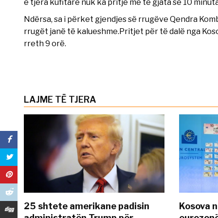
e tjera kufitare nuk ka pritje më të gjata se 10 minuta
Ndërsa, sa i përket gjendjes së rrugëve Qendra Komb
rrugët janë të kalueshme.Pritjet për të dalë nga Ko
rreth 9 orë.
LAJME TË TJERA
25 shtete amerikane padisin
Kosova n
administratën Trump për
eurozonë