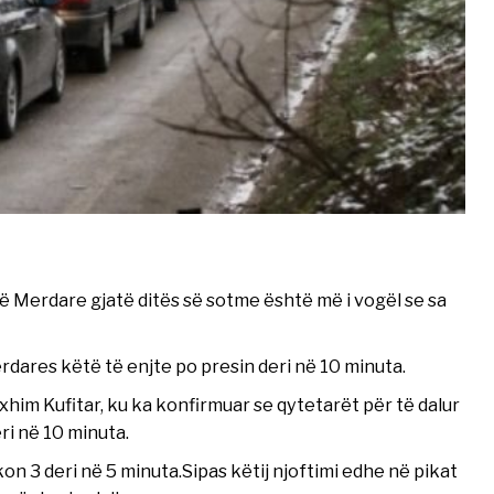
në Merdare gjatë ditës së sotme është më i vogël se sa
ares këtë të enjte po presin deri në 10 minuta.
im Kufitar, ku ka konfirmuar se qytetarët për të dalur
ri në 10 minuta.
on 3 deri në 5 minuta.Sipas këtij njoftimi edhe në pikat