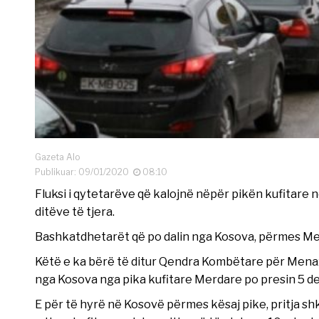
Gazeta Alo
Publikuar: 09/01/2020
08:10
Fluksi i qytetarëve që kalojnë nëpër pikën kufitare 
ditëve të tjera.
Bashkatdhetarët që po dalin nga Kosova, përmes Merd
Këtë e ka bërë të ditur Qendra Kombëtare për Menaxh
nga Kosova nga pika kufitare Merdare po presin 5 de
E për të hyrë në Kosovë përmes kësaj pike, pritja shk