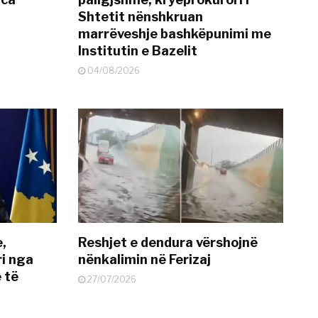
Shtetit nënshkruan
marrëveshje bashkëpunimi me
Institutin e Bazelit
04/08/2026
e,
Reshjet e dendura vërshojnë
i nga
nënkalimin në Ferizaj
 të
27/07/2026