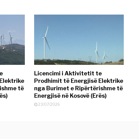
te
Licencimi i Aktivitetit te
Elektrike
Prodhimit të Energjisë Elektrike
rishme të
nga Burimet e Ripërtërishme të
ës)
Energjisë në Kosovë (Erës)
23/07/2026