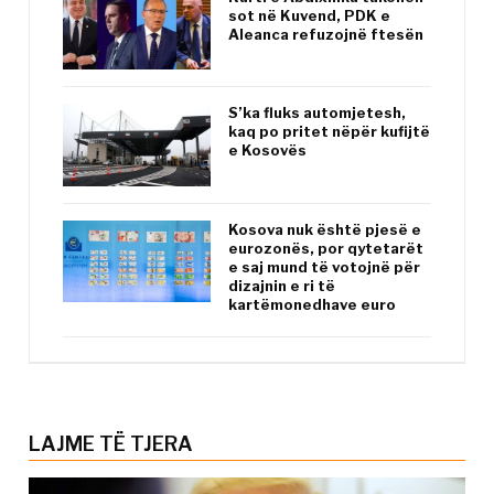
sot në Kuvend, PDK e
Aleanca refuzojnë ftesën
S’ka fluks automjetesh,
kaq po pritet nëpër kufijtë
e Kosovës
Kosova nuk është pjesë e
eurozonës, por qytetarët
e saj mund të votojnë për
dizajnin e ri të
kartëmonedhave euro
LAJME TË TJERA