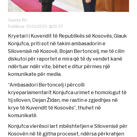
Gazeta Alo
Publikuar: 10/01/2020
15:37
Kryetari i Kuvendit të Republikës së Kosovës, Glauk
Konjufca, priti sot në takim ambasadorin e
Sllovenisë në Kosovë, Bojan Bertoncelj, me të cilin
diskutoi për raportet e mira që të dy vendet kanë
ndërtuar ndër vite, bëhet e ditur përmes një
komunikate për media.
“Ambasadori Bertoncelj i përcolli
kryeparlamentarit Konjufca urimet e homologut të
tij slloven, Dejan Židan, me rastin e zgjedhjes në
krye të Kuvendit të Kosovës”, thuhet në
komunikatë.
Konjufca vlerësoi lart mbështetjen e Sllovenisë për
Kosovën në të gjitha proceset, ndërsa përkrahjen