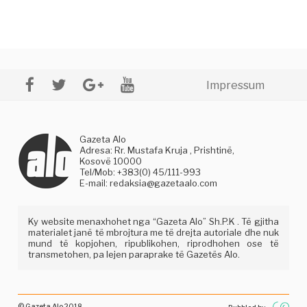
Impressum
Gazeta Alo
Adresa: Rr. Mustafa Kruja , Prishtinë,
Kosovë 10000
Tel/Mob: +383(0) 45/111-993
E-mail:
redaksia@gazetaalo.com
Ky website menaxhohet nga “Gazeta Alo” Sh.P.K . Të gjitha
materialet janë të mbrojtura me të drejta autoriale dhe nuk
mund të kopjohen, ripublikohen, riprodhohen ose të
transmetohen, pa lejen paraprake të Gazetës Alo.
© Gazeta Alo 2018