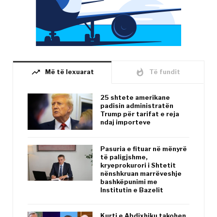
trending_up
whatshot
Më të lexuarat
Të fundit
25 shtete amerikane
padisin administratën
Trump për tarifat e reja
ndaj importeve
Pasuria e fituar në mënyrë
të paligjshme,
kryeprokurori i Shtetit
nënshkruan marrëveshje
bashkëpunimi me
Institutin e Bazelit
Kurti e Abdixhiku takohen