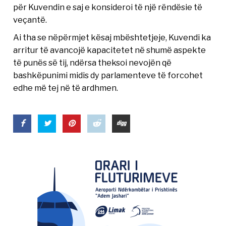
për Kuvendin e saj e konsideroi të një rëndësie të
veçantë.
Ai tha se nëpërmjet kësaj mbështetjeje, Kuvendi ka
arritur të avancojë kapacitetet në shumë aspekte
të punës së tij, ndërsa theksoi nevojën që
bashkëpunimi midis dy parlamenteve të forcohet
edhe më tej në të ardhmen.