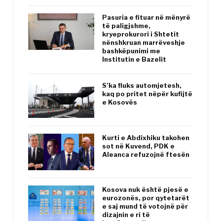
Pasuria e fituar në mënyrë
të paligjshme,
kryeprokurori i Shtetit
nënshkruan marrëveshje
bashkëpunimi me
Institutin e Bazelit
S’ka fluks automjetesh,
kaq po pritet nëpër kufijtë
e Kosovës
Kurti e Abdixhiku takohen
sot në Kuvend, PDK e
Aleanca refuzojnë ftesën
Kosova nuk është pjesë e
eurozonës, por qytetarët
e saj mund të votojnë për
dizajnin e ri të