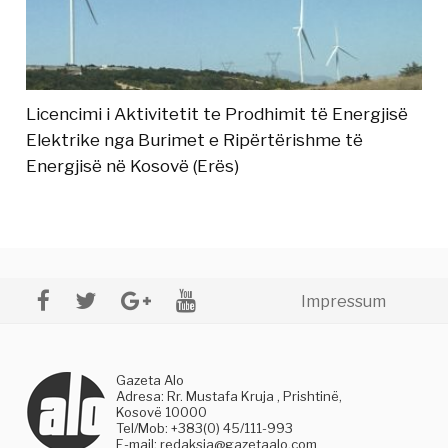
Licencimi i Aktivitetit te Prodhimit të Energjisë
Elektrike nga Burimet e Ripërtërishme të
Energjisë në Kosovë (Erës)
Impressum
Gazeta Alo
Adresa: Rr. Mustafa Kruja , Prishtinë,
Kosovë 10000
Tel/Mob: +383(0) 45/111-993
E-mail:
redaksia@gazetaalo.com