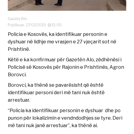
Gazeta Alo
Publikuar: 27/02/2019
15:05
Policia e Kosovës, ka identifikuar personin e
dyshuar në lidhje me vrasjen e 27 vjeçarit sot në
Prishtinë.
Këtë e ka konfirmuar për Gazetën Alo, zëdhënësi i
Policisë së Kosovës për Rajonin e Prishtinës, Agron
Borovci.
Borovci, ka thënë se pavarësisht që është
identifikuar personi deri më tani nuk është
arrestuar.
“Policia ka identifikuar personin e dyshuar dhe po
punon për lokalizimin e vendndodhjes se tyre. Deri
më tani nuk janë arrestuar”, ka thënë ai.