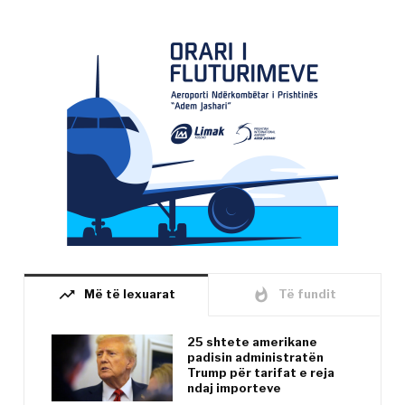
trending_up
whatshot
Më të lexuarat
Të fundit
25 shtete amerikane
padisin administratën
Trump për tarifat e reja
ndaj importeve