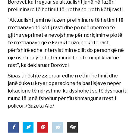
Borovci, ka treguar se aktualisht janë në fazën
preliminare të hetimit të rrethane rreth këtij rasti,
“Aktualisht jemi në fazën preliminare të hetimit të
rrethanave të këtij rasti dhe po ndërmerren të
gjitha veprimet e nevojshme për ndriçimin e plotë
të rrethanave që e karakterizojnë këtë rast,
përfshirë edhe intervistimin e cilit do person që në
një ose mënyrë tjetër mund të jetë i implikuar në
rast”, ka deklaruar Borovci.
Sipas tij, është zgjeruar edhe rrethi i hetimit dhe
janë duke u kryer operacione te bastisjeve nëpër
lokacione të ndryshme ku dyshohet se të dyshuarit
mund të jenë fshehur për t’iu shmangur arrestit
policor. /Gazeta Alo/