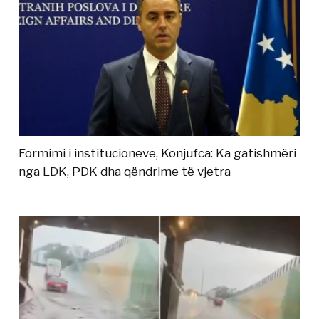
Formimi i institucioneve, Konjufca: Ka gatishmëri
nga LDK, PDK dha qëndrime të vjetra