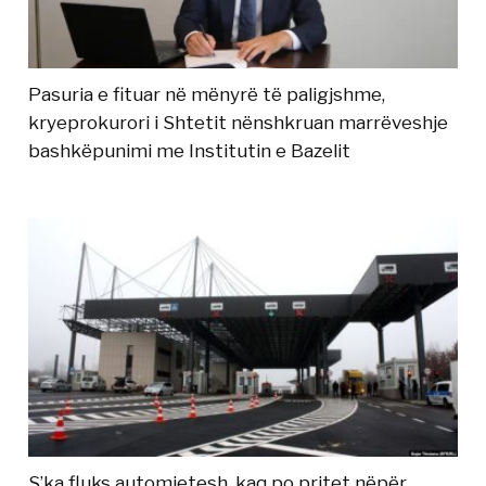
Pasuria e fituar në mënyrë të paligjshme,
kryeprokurori i Shtetit nënshkruan marrëveshje
bashkëpunimi me Institutin e Bazelit
S’ka fluks automjetesh, kaq po pritet nëpër