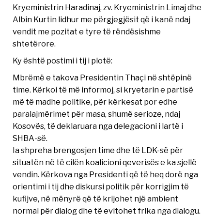
Kryeministrin Haradinaj, zv. Kryeministrin Limaj dhe
Albin Kurtin lidhur me përgjegjësit që i kanë ndaj
vendit me pozitat e tyre të rëndësishme
shtetërore.
Ky është postimi i tij i plotë:
Mbrëmë e takova Presidentin Thaçi në shtëpinë
time. Kërkoi të më informoj, si kryetarin e partisë
më të madhe politike, për kërkesat por edhe
paralajmërimet për masa, shumë serioze, ndaj
Kosovës, të deklaruara nga delegacioni i lartë i
SHBA-së.
Ia shpreha brengosjen time dhe të LDK-së për
situatën në të cilën koalicioni qeverisës e ka sjellë
vendin. Kërkova nga Presidenti që të heq dorë nga
orientimi i tij dhe diskursi politik për korrigjim të
kufijve, në mënyrë që të krijohet një ambient
normal për dialog dhe të evitohet frika nga dialogu.