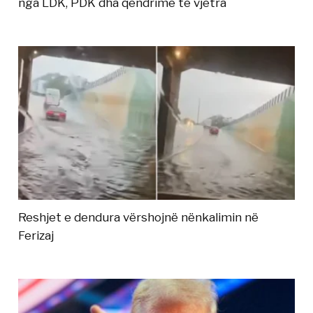
nga LDK, PDK dha qëndrime të vjetra
Reshjet e dendura vërshojnë nënkalimin në
Ferizaj