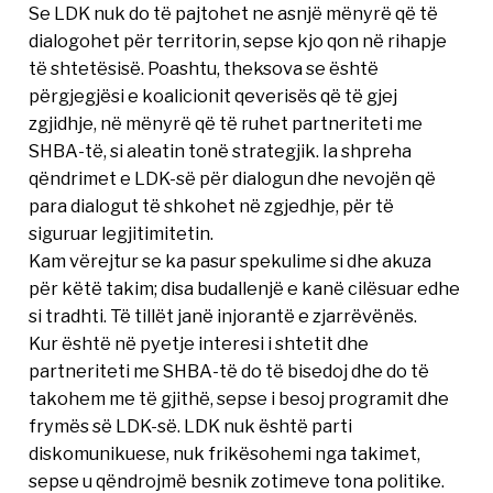
Se LDK nuk do të pajtohet ne asnjë mënyrë që të
dialogohet për territorin, sepse kjo qon në rihapje
të shtetësisë. Poashtu, theksova se është
përgjegjësi e koalicionit qeverisës që të gjej
zgjidhje, në mënyrë që të ruhet partneriteti me
SHBA-të, si aleatin tonë strategjik. Ia shpreha
qëndrimet e LDK-së për dialogun dhe nevojën që
para dialogut të shkohet në zgjedhje, për të
siguruar legjitimitetin.
Kam vërejtur se ka pasur spekulime si dhe akuza
për këtë takim; disa budallenjë e kanë cilësuar edhe
si tradhti. Të tillët janë injorantë e zjarrëvënës.
Kur është në pyetje interesi i shtetit dhe
partneriteti me SHBA-të do të bisedoj dhe do të
takohem me të gjithë, sepse i besoj programit dhe
frymës së LDK-së. LDK nuk është parti
diskomunikuese, nuk frikësohemi nga takimet,
sepse u qëndrojmë besnik zotimeve tona politike.