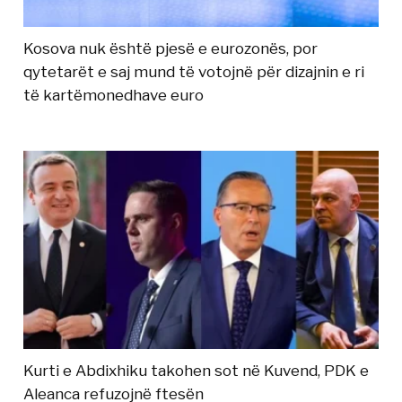
Kosova nuk është pjesë e eurozonës, por
qytetarët e saj mund të votojnë për dizajnin e ri
të kartëmonedhave euro
Kurti e Abdixhiku takohen sot në Kuvend, PDK e
Aleanca refuzojnë ftesën