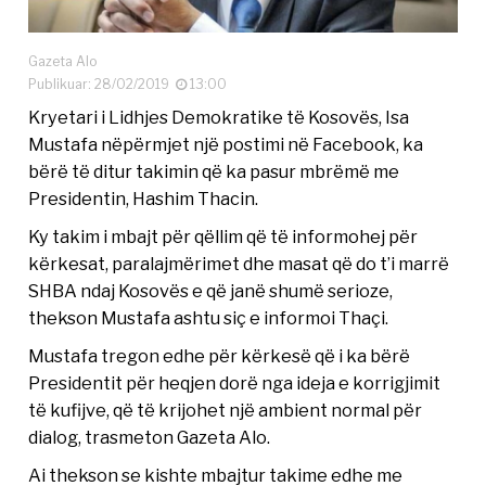
Gazeta Alo
Publikuar: 28/02/2019
13:00
Kryetari i Lidhjes Demokratike të Kosovës, Isa
Mustafa nëpërmjet një postimi në Facebook, ka
bërë të ditur takimin që ka pasur mbrëmë me
Presidentin, Hashim Thacin.
Ky takim i mbajt për qëllim që të informohej për
kërkesat, paralajmërimet dhe masat që do t’i marrë
SHBA ndaj Kosovës e që janë shumë serioze,
thekson Mustafa ashtu siç e informoi Thaçi.
Mustafa tregon edhe për kërkesë që i ka bërë
Presidentit për heqjen dorë nga ideja e korrigjimit
të kufijve, që të krijohet një ambient normal për
dialog, trasmeton Gazeta Alo.
Ai thekson se kishte mbajtur takime edhe me