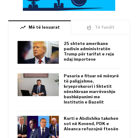
trending_up
whatshot
Më të lexuarat
Të fundit
25 shtete amerikane
padisin administratën
Trump për tarifat e reja
ndaj importeve
Pasuria e fituar në mënyrë
të paligjshme,
kryeprokurori i Shtetit
nënshkruan marrëveshje
bashkëpunimi me
Institutin e Bazelit
Kurti e Abdixhiku takohen
sot në Kuvend, PDK e
Aleanca refuzojnë ftesën