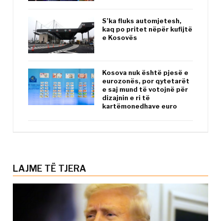
S’ka fluks automjetesh,
kaq po pritet nëpër kufijtë
e Kosovës
Kosova nuk është pjesë e
eurozonës, por qytetarët
e saj mund të votojnë për
dizajnin e ri të
kartëmonedhave euro
LAJME TË TJERA