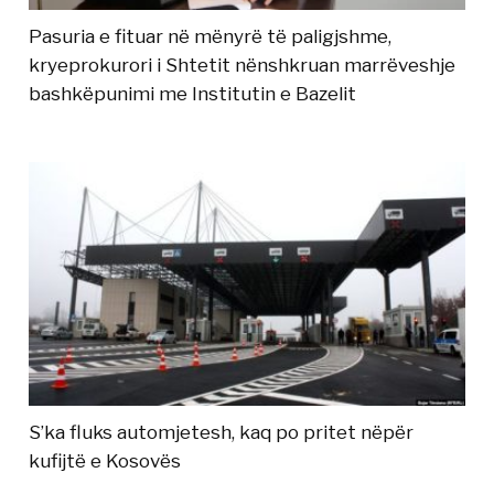
Pasuria e fituar në mënyrë të paligjshme,
kryeprokurori i Shtetit nënshkruan marrëveshje
bashkëpunimi me Institutin e Bazelit
S’ka fluks automjetesh, kaq po pritet nëpër
kufijtë e Kosovës