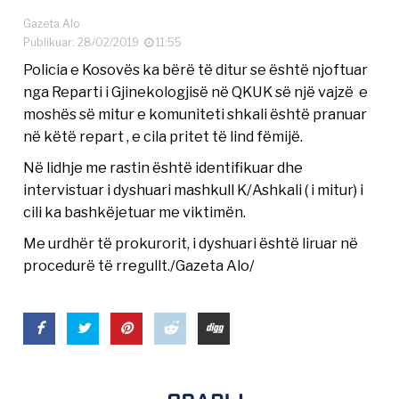
Gazeta Alo
Publikuar: 28/02/2019
11:55
Policia e Kosovës ka bërë të ditur se është njoftuar
nga Reparti i Gjinekologjisë në QKUK së një vajzë e
moshës së mitur e komuniteti shkali është pranuar
në këtë repart , e cila pritet të lind fëmijë.
Në lidhje me rastin është identifikuar dhe
intervistuar i dyshuari mashkull K/Ashkali ( i mitur) i
cili ka bashkëjetuar me viktimën.
Me urdhër të prokurorit, i dyshuari është liruar në
procedurë të rregullt./Gazeta Alo/