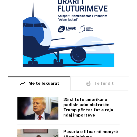
trending_up
whatshot
Më të lexuarat
Të fundit
25 shtete amerikane
padisin administratën
Trump për tarifat e reja
ndaj importeve
Pasuria e fituar në mënyrë
të paligjshme,