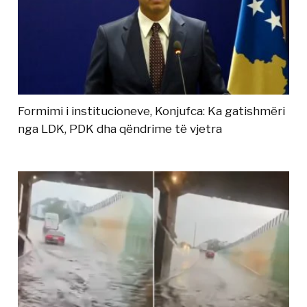
Formimi i institucioneve, Konjufca: Ka gatishmëri
nga LDK, PDK dha qëndrime të vjetra