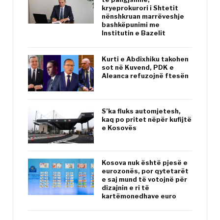
kryeprokurori i Shtetit
nënshkruan marrëveshje
bashkëpunimi me
Institutin e Bazelit
Kurti e Abdixhiku takohen
sot në Kuvend, PDK e
Aleanca refuzojnë ftesën
S’ka fluks automjetesh,
kaq po pritet nëpër kufijtë
e Kosovës
Kosova nuk është pjesë e
eurozonës, por qytetarët
e saj mund të votojnë për
dizajnin e ri të
kartëmonedhave euro