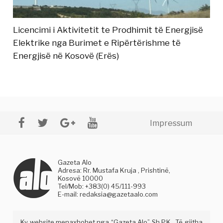
Licencimi i Aktivitetit te Prodhimit të Energjisë
Elektrike nga Burimet e Ripërtërishme të
Energjisë në Kosovë (Erës)
Impressum
Gazeta Alo
Adresa: Rr. Mustafa Kruja , Prishtinë,
Kosovë 10000
Tel/Mob: +383(0) 45/111-993
E-mail:
redaksia@gazetaalo.com
Ky website menaxhohet nga “Gazeta Alo” Sh.P.K . Të gjitha