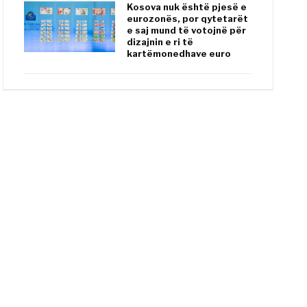
Kosova nuk është pjesë e
eurozonës, por qytetarët
e saj mund të votojnë për
dizajnin e ri të
kartëmonedhave euro