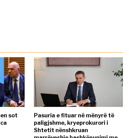
hen sot
Pasuria e fituar në mënyrë të
nca
paligjshme, kryeprokurori i
Shtetit nënshkruan
marrëveshje bashkëpunimi me