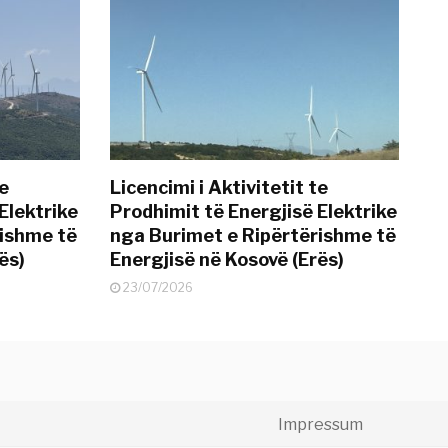
te
Licencimi i Aktivitetit te
Elektrike
Prodhimit të Energjisë Elektrike
rishme të
nga Burimet e Ripërtërishme të
ës)
Energjisë në Kosovë (Erës)
23/07/2026
Impressum