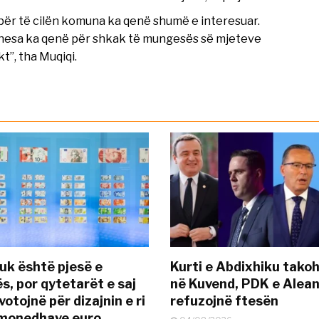
8 për të cilën komuna ka qenë shumë e interesuar.
onesa ka qenë për shkak të mungesës së mjeteve
t”, tha Muqiqi.
uk është pjesë e
Kurti e Abdixhiku tako
s, por qytetarët e saj
në Kuvend, PDK e Alea
otojnë për dizajnin e ri
refuzojnë ftesën
ëmonedhave euro