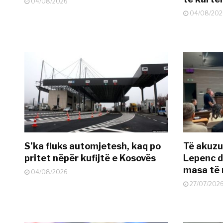
04/08/2026
04/08/202
S’ka fluks automjetesh, kaq po
Të akuzua
pritet nëpër kufijtë e Kosovës
Lepenc d
masa të 
04/08/2026
27/07/202