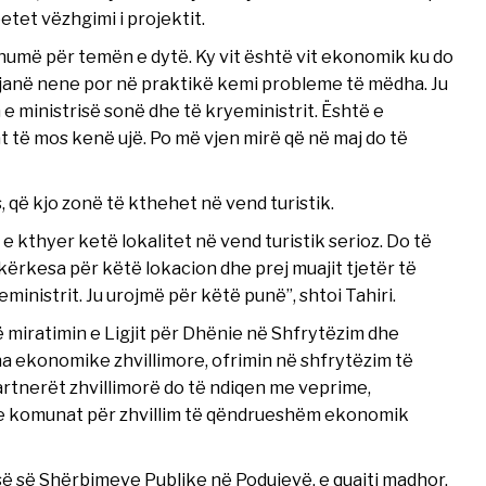
etet vëzhgimi i projektit.
humë për temën e dytë. Ky vit është vit ekonomik ku do
 janë nene por në praktikë kemi probleme të mëdha. Ju
 e ministrisë sonë dhe të kryeministrit. Është e
at të mos kenë ujë. Po më vjen mirë që në maj do të
që kjo zonë të kthehet në vend turistik.
thyer ketë lokalitet në vend turistik serioz. Do të
ërkesa për këtë lokacion dhe prej muajit tjetër të
ministrit. Ju urojmë për këtë punë”, shtoi Tahiri.
 miratimin e Ligjit për Dhënie në Shfrytëzim dhe
ekonomike zhvillimore, ofrimin në shfrytëzim të
artnerët zhvillimorë do të ndiqen me veprime,
e komunat për zhvillim të qëndrueshëm ekonomik
orisë së Shërbimeve Publike në Podujevë, e quajti madhor.