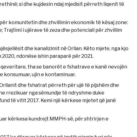
rethinë; si dhe kujdesin ndaj mjedisit përreth liqenit të
 për komunitetin dhe zhvillimin ekonomik të kësaj zone:
Trajtimi i ujërave të zeza dhe potenciali për zhvillim
jësjellësit dhe kanalizimit në Orllan. Këto mjete, nga kjo
n 2020, ndonëse ishin paraparë për 2021.
o-qeveritare, tha se banorët e fshatrave e kanë nevojën
ke konsumuar, ujin e kontaminuar.
llanit dhe fshatrat përreth për ujë të pijshëm dhe
dhe rrezikuar nga sëmundje të ndryshme duke
fund të vitit 2017. Kemi një kërkese mjetet që janë
rguar kërkesa kundrejt MMPH-së, për shtrirjen e
2017 ka dërguar kërkesa në institucionin tuaj për