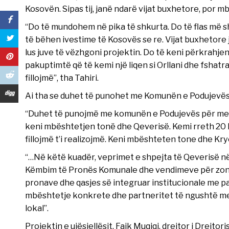
Kosovën. Sipas tij, janë ndarë vijat buxhetore, por mb
“Do të mundohem në pika të shkurta. Do të flas më s
të bëhen ivestime të Kosovës se re. Vijat buxhetore
lus juve të vëzhgoni projektin. Do të keni përkrahjen
pakuptimtë që të kemi një liqen si Orllani dhe fshatr
fillojmë”, tha Tahiri.
Ai tha se duhet të punohet me Komunën e Podujevës, 
“Duhet të punojmë me komunën e Podujevës për me e k
keni mbështetjen tonë dhe Qeverisë. Kemi rreth 20 k
fillojmë t’i realizojmë. Keni mbështeten tone dhe Krye
“…Në këtë kuadër, veprimet e shpejta të Qeverisë në
Këmbim të Pronës Komunale dhe vendimeve për zona 
pronave dhe qasjes së integruar institucionale me p
mbështetje konkrete dhe partneritet të ngushtë m
lokal”.
Projektin e ujësjellësit, Faik Muqiqi, drejtor i Drejt