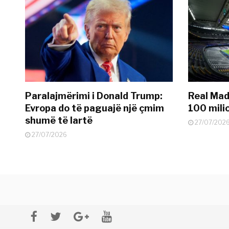
Paralajmërimi i Donald Trump:
Real Madr
Evropa do të paguajë një çmim
100 mili
shumë të lartë
27/07/202
27/07/2026