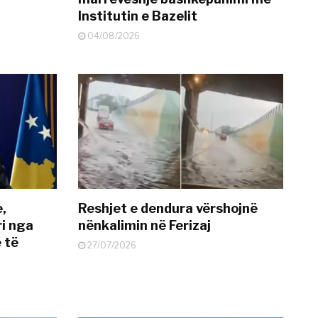
Institutin e Bazelit
04/08/2026
e,
Reshjet e dendura vërshojnë
i nga
nënkalimin në Ferizaj
 të
27/07/2026