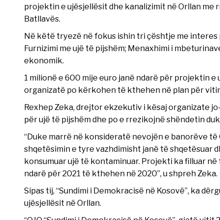
projektin e ujësjellësit dhe kanalizimit në Orllan me r
Batllavës.
Në këtë tryezë në fokus ishin tri çështje me interes
Furnizimi me ujë të pijshëm; Menaxhimi i mbeturinave; 
ekonomik.
1 milionë e 600 mije euro janë ndarë për projektin e u
organizatë po kërkohen të kthehen në plan për viti
Rexhep Zeka, drejtor ekzekutiv i kësaj organizate j
për ujë të pijshëm dhe po e rrezikojnë shëndetin du
“Duke marrë në konsideratë nevojën e banorëve të Or
shqetësimin e tyre vazhdimisht janë të shqetësuar 
konsumuar ujë të kontaminuar. Projekti ka filluar në 
ndarë për 2021 të kthehen në 2020”, u shpreh Zeka.
Sipas tij, “Sundimi i Demokracisë në Kosovë”, ka dë
ujësjellësit në Orllan.
“OJQ “Sundimi i Demokracisë në Kosovë”, gjatë vitit 