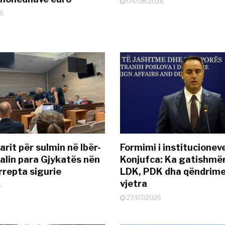
04/08/2026
6
rit për sulmin në Ibër-
Formimi i institucionev
alin para Gjykatës nën
Konjufca: Ka gatishmër
rrepta sigurie
LDK, PDK dha qëndrime
vjetra
6
27/07/2026