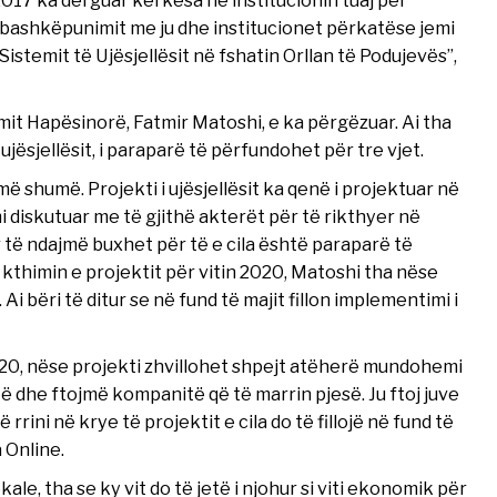
he bashkëpunimit me ju dhe institucionet përkatëse jemi
istemit të Ujësjellësit në fshatin Orllan të Podujevës”,
imit Hapësinorë, Fatmir Matoshi, e ka përgëzuar. Ai tha
ësjellësit, i paraparë të përfundohet për tre vjet.
më shumë. Projekti i ujësjellësit ka qenë i projektuar në
 diskutuar me të gjithë akterët për të rikthyer në
r të ndajmë buxhet për të e cila është paraparë të
kthimin e projektit për vitin 2020, Matoshi tha nëse
i bëri të ditur se në fund të majit fillon implementimi i
020, nëse projekti zhvillohet shpejt atëherë mundohemi
të dhe ftojmë kompanitë që të marrin pjesë. Ju ftoj juve
 rrini në krye të projektit e cila do të fillojë në fund të
 Online.
le, tha se ky vit do të jetë i njohur si viti ekonomik për