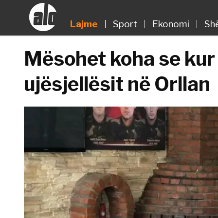
Lajme
Sport
Ekonomi
Sh
Mësohet koha se kur fi
ujësjellësit në Orllan