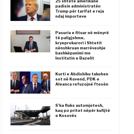
25 shtete amerikane
padisin administratën
Trump për tarifat e reja
ndaj importeve
Pasuria e fituar në mënyrë
të paligjshme,
kryeprokurori i Shtetit
nënshkruan marrëveshje
bashkëpunimi me
Institutin e Bazelit
Kurti e Abdixhiku takohen
sot në Kuvend, PDK e
Aleanca refuzojnë ftesën
S’ka fluks automjetesh,
kaq po pritet nëpër kufijtë
e Kosovës