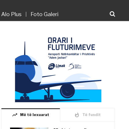
Alo Plus
Foto Galeri
trending_up
whatshot
Më të lexuarat
Të fundit