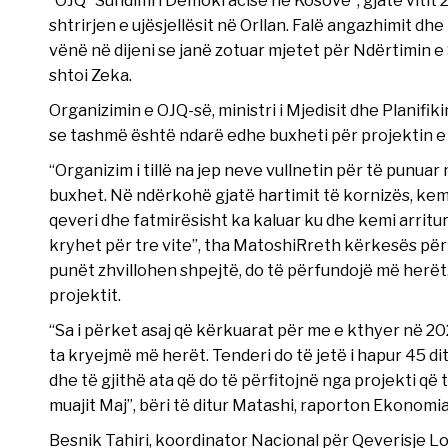
shtrirjen e ujësjellësit në Orllan. Falë angazhimit d
vënë në dijeni se janë zotuar mjetet për Ndërtimin e S
shtoi Zeka.
Organizimin e OJQ-së, ministri i Mjedisit dhe Planifik
se tashmë është ndarë edhe buxheti për projektin e uj
“Organizim i tillë na jep neve vullnetin për të punuar 
buxhet. Në ndërkohë gjatë hartimit të kornizës, kemi
qeveri dhe fatmirësisht ka kaluar ku dhe kemi arritu
kryhet për tre vite”, tha MatoshiRreth kërkesës për 
punët zhvillohen shpejtë, do të përfundojë më herët. A
projektit.
“Sa i përket asaj që kërkuarat për me e kthyer në 2
ta kryejmë më herët. Tenderi do të jetë i hapur 45 di
dhe të gjithë ata që do të përfitojnë nga projekti që të
muajit Maj”, bëri të ditur Matashi, raporton Ekonomia
Besnik Tahiri, koordinator Nacional për Qeverisje Loka