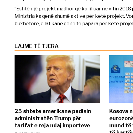
“Është një projekt madhor që ka filluar ne vitin 201
Ministria ka qenë shumë aktive për ketë projekt. V
buxhetore, cilat kanë qenë të papara për këtë projek
LAJME TË TJERA
25 shtete amerikane padisin
Kosova n
administratën Trump për
eurozonë
tarifat e reja ndaj importeve
mund të v
të kart