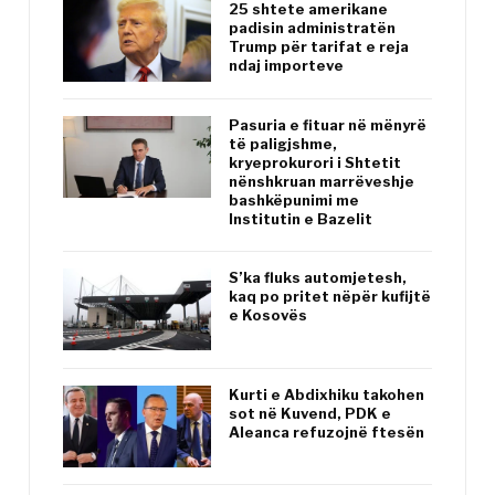
25 shtete amerikane
padisin administratën
Trump për tarifat e reja
ndaj importeve
Pasuria e fituar në mënyrë
të paligjshme,
kryeprokurori i Shtetit
nënshkruan marrëveshje
bashkëpunimi me
Institutin e Bazelit
S’ka fluks automjetesh,
kaq po pritet nëpër kufijtë
e Kosovës
Kurti e Abdixhiku takohen
sot në Kuvend, PDK e
Aleanca refuzojnë ftesën