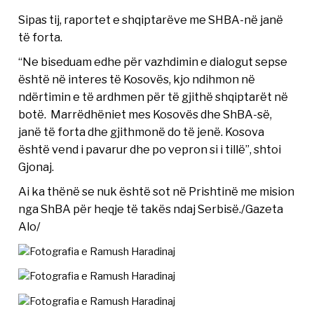
Sipas tij, raportet e shqiptarëve me SHBA-në janë
të forta.
“Ne biseduam edhe për vazhdimin e dialogut sepse
është në interes të Kosovës, kjo ndihmon në
ndërtimin e të ardhmen për të gjithë shqiptarët në
botë. Marrëdhëniet mes Kosovës dhe ShBA-së,
janë të forta dhe gjithmonë do të jenë. Kosova
është vend i pavarur dhe po vepron si i tillë”, shtoi
Gjonaj.
Ai ka thënë se nuk është sot në Prishtinë me mision
nga ShBA për heqje të takës ndaj Serbisë./Gazeta
Alo/