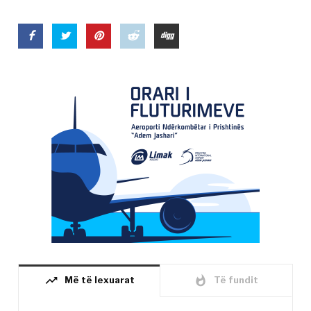
trending_up
whatshot
Më të lexuarat
Të fundit