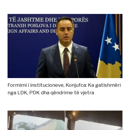
Formimi i institucioneve, Konjufca: Ka gatishmëri
nga LDK, PDK dha qëndrime të vjetra