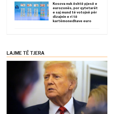
Kosova nuk është pjesë e
eurozonës, por qytetarët
e saj mund të votojnë për
dizajnin e ri të
kartëmonedhave euro
LAJME TË TJERA