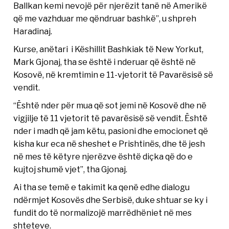
Ballkan kemi nevojë për njerëzit tanë në Amerikë
që me vazhduar me qëndruar bashkë”, u shpreh
Haradinaj.
Kurse, anëtari i Këshillit Bashkiak të New Yorkut,
Mark Gjonaj, tha se është i nderuar që është në
Kosovë, në kremtimin e 11-vjetorit të Pavarësisë së
vendit.
“Është nder për mua që sot jemi në Kosovë dhe në
vigjilje të 11 vjetorit të pavarësisë së vendit. Është
nder i madh që jam këtu, pasioni dhe emocionet që
kisha kur eca në sheshet e Prishtinës, dhe të jesh
në mes të këtyre njerëzve është diçka që do e
kujtoj shumë vjet”, tha Gjonaj.
Ai tha se temë e takimit ka qenë edhe dialogu
ndërmjet Kosovës dhe Serbisë, duke shtuar se ky i
fundit do të normalizojë marrëdhëniet në mes
shteteve.