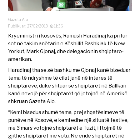
Gazeta Alo
Publikuar: 27/02/2019
11:36
Kryeministri i kosovës, Ramush Haradinaj ka pritur
sot në takim anëtarin e Këshillit Bashkiak të New
Yorkut, Mark Gjonaj, dhe delegacionin shqiptaro-
amerikan.
Haradinaj tha se së bashku me Gjonaj kanë biseduar
tema të ndryshme të cilat janë në interes të
shqiptarëve, duke shtuar se shqiptarët në Ballkan
kanë nevojë për shqiptarët që jetojnë në Amerikë,
shkruan Gazeta Alo.
“Kemi bisedua shumë tema, prej shqetësimeve të
punëve në Kosovë, e kemi edhe një situatë festive,
me 3 mars votojnë shqiptarët e Tuzit, i ftojmë të
gjithë shqiptarët me votu. Ne ende shqiptarët në