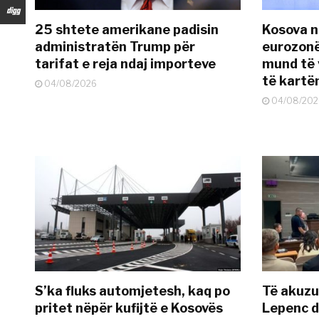
25 shtete amerikane padisin
Kosova n
administratën Trump për
eurozonë
tarifat e reja ndaj importeve
mund të v
të kart
04/08/2026
04/08/202
S’ka fluks automjetesh, kaq po
Të akuzua
pritet nëpër kufijtë e Kosovës
Lepenc d