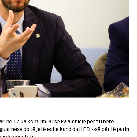
ntal” në T7 ka konfirmuar se ka ambicie për t’u bërë
guar nëse do të jetë edhe kandidat i PDK-së për të parin
rojë kryeqytetit.