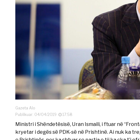
Gazeta Alo
Publikuar: 04/04/2019
17:58
Ministri i Shëndetësisë, Uran Ismaili, i ftuar në “Fro
kryetar i degës së PDK-së në Prishtinë. Ai nuk ka tre
e Prishtinës, por ka shtuar se partia e tij ka çka t’i of