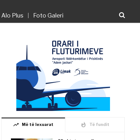
Alo Plus
Foto Galeri
trending_up
whatshot
Më të lexuarat
Të fundit