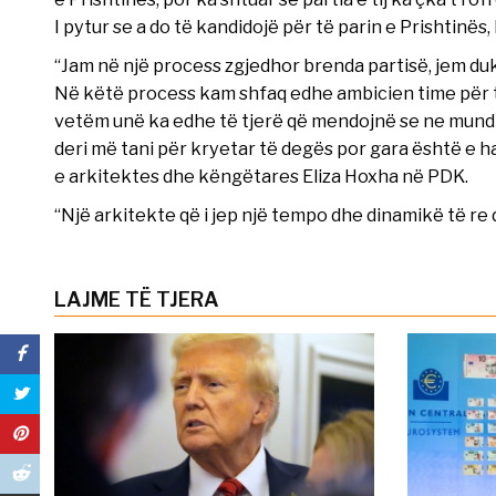
I pytur se a do të kandidojë për të parin e Prishtinës, I
“Jam në një process zgjedhor brenda partisë, jem duk
Në këtë process kam shfaq edhe ambicien time për t
vetëm unë ka edhe të tjerë që mendojnë se ne mund t’
deri më tani për kryetar të degës por gara është e h
e arkitektes dhe këngëtares Eliza Hoxha në PDK.
“Një arkitekte që i jep një tempo dhe dinamikë të re 
LAJME TË TJERA