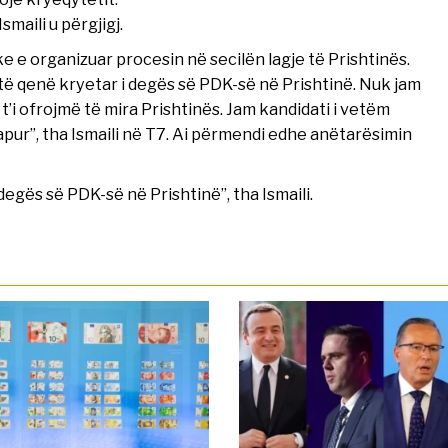
smaili u përgjigj.
e e organizuar procesin në secilën lagje të Prishtinës.
ë qenë kryetar i degës së PDK-së në Prishtinë. Nuk jam
i ofrojmë të mira Prishtinës. Jam kandidati i vetëm
apur”, tha Ismaili në T7. Ai përmendi edhe anëtarësimin
degës së PDK-së në Prishtinë”, tha Ismaili.