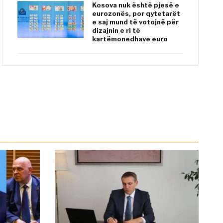
Kosova nuk është pjesë e
eurozonës, por qytetarët
e saj mund të votojnë për
dizajnin e ri të
kartëmonedhave euro