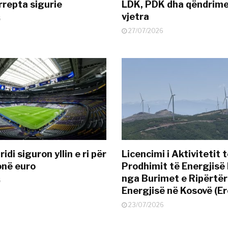
rrepta sigurie
LDK, PDK dha qëndrime
vjetra
6
27/07/2026
idi siguron yllin e ri për
Licencimi i Aktivitetit 
onë euro
Prodhimit të Energjisë 
nga Burimet e Ripërtë
6
Energjisë në Kosovë (Er
23/07/2026