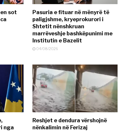
hen sot
Pasuria e fituar në mënyrë të
nca
paligjshme, kryeprokurori i
Shtetit nënshkruan
marrëveshje bashkëpunimi me
Institutin e Bazelit
04/08/2026
e,
Reshjet e dendura vërshojnë
i nga
nënkalimin në Ferizaj