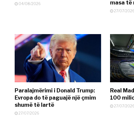
masa të 
04/08/2026
27/07/202
Paralajmërimi i Donald Trump:
Real Madr
Evropa do të paguajë një çmim
100 mili
shumë të lartë
27/07/202
27/07/2026