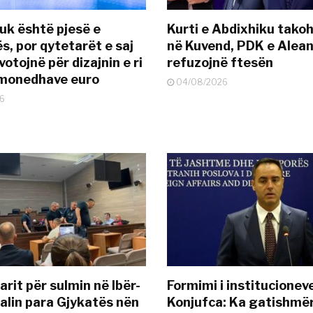
uk është pjesë e
Kurti e Abdixhiku tako
s, por qytetarët e saj
në Kuvend, PDK e Alea
otojnë për dizajnin e ri
refuzojnë ftesën
ëmonedhave euro
04/08/2026
6
rit për sulmin në Ibër-
Formimi i institucionev
alin para Gjykatës nën
Konjufca: Ka gatishmër