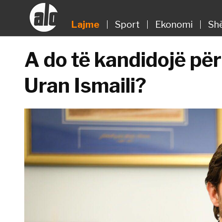
Lajme
Sport
Ekonomi
Sh
A do të kandidojë për
Uran Ismaili?