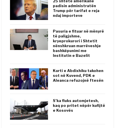
25 shtete amerikane
padisin administratën
Trump për tarifat e reja
ndaj importeve
Pasuria e fituar në mënyrë
të paligjshme,
kryeprokurori i Shtetit
nënshkruan marrëveshje
bashkëpunimi me
Institutin e Bazelit
Kurti e Abdixhiku takohen
sot në Kuvend, PDK e
Aleanca refuzojnë ftesën
S’ka fluks automjetesh,
kaq po pritet nëpër kufijtë
e Kosovës