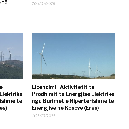
 të
27/07/2026
te
Licencimi i Aktivitetit te
Elektrike
Prodhimit të Energjisë Elektrike
rishme të
nga Burimet e Ripërtërishme të
ës)
Energjisë në Kosovë (Erës)
23/07/2026