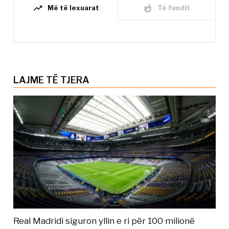
trending_up
whatshot
Më të lexuarat
Të fundit
LAJME TË TJERA
Real Madridi siguron yllin e ri për 100 milionë