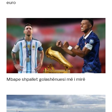
euro
Mbape shpallet golashënuesi më i mirë