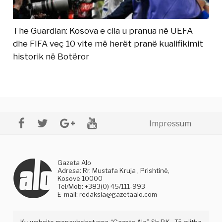
The Guardian: Kosova e cila u pranua në UEFA
dhe FIFA veç 10 vite më herët pranë kualifikimit
historik në Botëror
Impressum
Gazeta Alo
Adresa: Rr. Mustafa Kruja , Prishtinë,
Kosovë 10000
Tel/Mob: +383(0) 45/111-993
E-mail:
redaksia@gazetaalo.com
Ky website menaxhohet nga “Gazeta Alo” Sh.P.K . Të gjitha