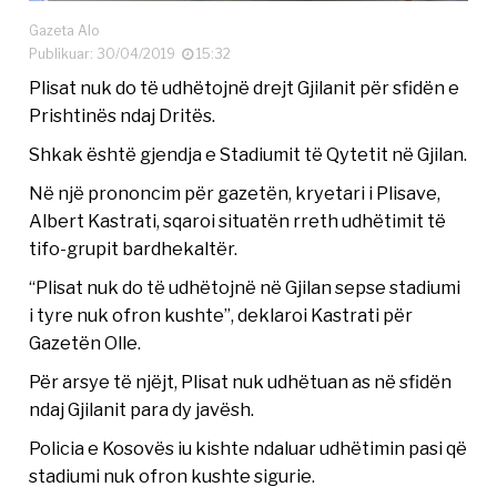
Gazeta Alo
Publikuar: 30/04/2019
15:32
Plisat nuk do të udhëtojnë drejt Gjilanit për sfidën e
Prishtinës ndaj Dritës.
Shkak është gjendja e Stadiumit të Qytetit në Gjilan.
Në një prononcim për gazetën, kryetari i Plisave,
Albert Kastrati, sqaroi situatën rreth udhëtimit të
tifo-grupit bardhekaltër.
“Plisat nuk do të udhëtojnë në Gjilan sepse stadiumi
i tyre nuk ofron kushte”, deklaroi Kastrati për
Gazetën Olle.
Për arsye të njëjt, Plisat nuk udhëtuan as në sfidën
ndaj Gjilanit para dy javësh.
Policia e Kosovës iu kishte ndaluar udhëtimin pasi që
stadiumi nuk ofron kushte sigurie.