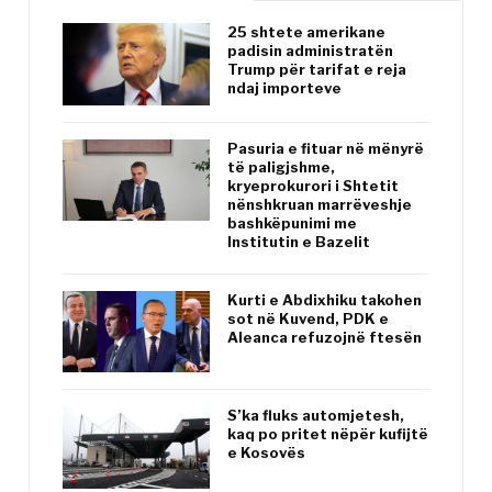
25 shtete amerikane
padisin administratën
Trump për tarifat e reja
ndaj importeve
Pasuria e fituar në mënyrë
të paligjshme,
kryeprokurori i Shtetit
nënshkruan marrëveshje
bashkëpunimi me
Institutin e Bazelit
Kurti e Abdixhiku takohen
sot në Kuvend, PDK e
Aleanca refuzojnë ftesën
S’ka fluks automjetesh,
kaq po pritet nëpër kufijtë
e Kosovës