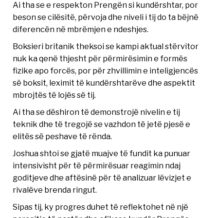
Ai tha se e respekton Prengën si kundërshtar, por
beson se cilësitë, përvoja dhe niveli i tij do ta bëjnë
diferencën në mbrëmjen e ndeshjes.
Boksieri britanik theksoi se kampi aktual stërvitor
nuk ka qenë thjesht për përmirësimin e formës
fizike apo forcës, por për zhvillimin e inteligjencës
së boksit, leximit të kundërshtarëve dhe aspektit
mbrojtës të lojës së tij.
Ai tha se dëshiron të demonstrojë nivelin e tij
teknik dhe të tregojë se vazhdon të jetë pjesë e
elitës së peshave të rënda.
Joshua shtoi se gjatë muajve të fundit ka punuar
intensivisht për të përmirësuar reagimin ndaj
goditjeve dhe aftësinë për të analizuar lëvizjet e
rivalëve brenda ringut.
Sipas tij, ky progres duhet të reflektohet në një