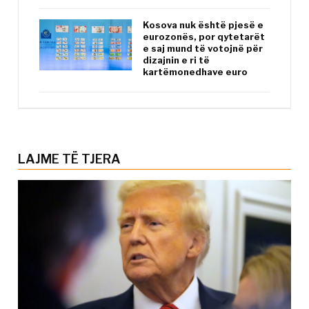
Kosova nuk është pjesë e
eurozonës, por qytetarët
e saj mund të votojnë për
dizajnin e ri të
kartëmonedhave euro
LAJME TË TJERA