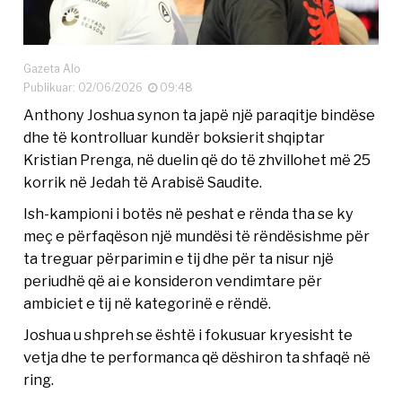
Gazeta Alo
Publikuar: 02/06/2026
09:48
Anthony Joshua synon ta japë një paraqitje bindëse
dhe të kontrolluar kundër boksierit shqiptar
Kristian Prenga, në duelin që do të zhvillohet më 25
korrik në Jedah të Arabisë Saudite.
Ish-kampioni i botës në peshat e rënda tha se ky
meç e përfaqëson një mundësi të rëndësishme për
ta treguar përparimin e tij dhe për ta nisur një
periudhë që ai e konsideron vendimtare për
ambiciet e tij në kategorinë e rëndë.
Joshua u shpreh se është i fokusuar kryesisht te
vetja dhe te performanca që dëshiron ta shfaqë në
ring.