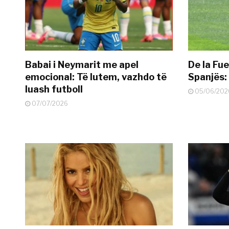
Babai i Neymarit me apel
De la Fue
emocional: Të lutem, vazhdo të
Spanjës: 
luash futboll
05/06/202
07/07/2026