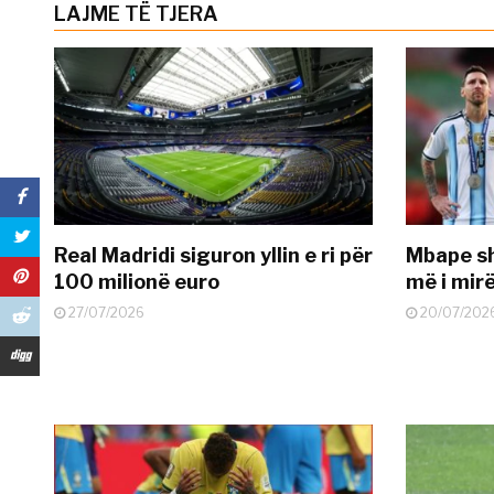
LAJME TË TJERA
Real Madridi siguron yllin e ri për
Mbape sh
100 milionë euro
më i mir
27/07/2026
20/07/202