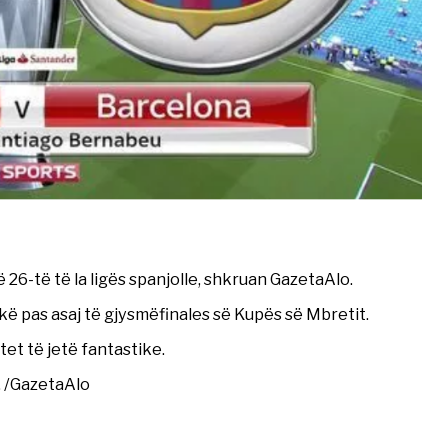
ë 26-të të la ligës spanjolle, shkruan GazetaAlo.
ikë pas asaj të gjysmëfinales së Kupës së Mbretit.
tet të jetë fantastike.
5. /GazetaAlo