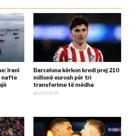
: Irani
Barcelona kërkon kredi prej 210
ë nafte
milionë eurosh për tri
ojë
transferime të mëdha
10/07/2026