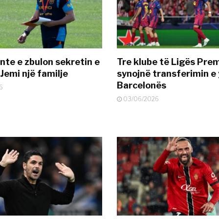
nte e zbulon sekretin e
Tre klube të Ligës Pre
Jemi një familje
synojnë transferimin e y
Barcelonës
6
03/06/2026