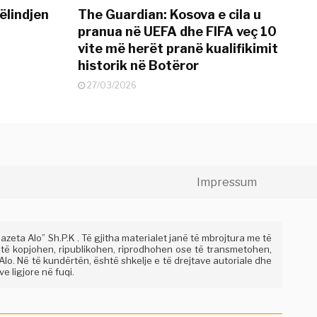
ëlindjen
The Guardian: Kosova e cila u
pranua në UEFA dhe FIFA veç 10
vite më herët pranë kualifikimit
historik në Botëror
27/03/2026
Impressum
eta Alo” Sh.P.K . Të gjitha materialet janë të mbrojtura me të
 të kopjohen, ripublikohen, riprodhohen ose të transmetohen,
lo. Në të kundërtën, është shkelje e të drejtave autoriale dhe
e ligjore në fuqi.