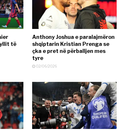
mier
Anthony Joshua e paralajmëron
llit të
shqiptarin Kristian Prenga se
çka e pret në përballjen mes
tyre
02/06/2026