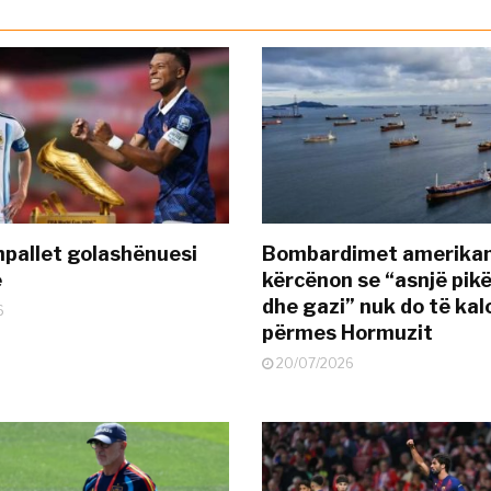
pallet golashënuesi
Bombardimet amerikane
ë
kërcënon se “asnjë pik
dhe gazi” nuk do të kal
6
përmes Hormuzit
20/07/2026