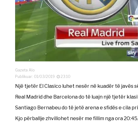
Gazeta Alo
Publikuar: 01/03/2019
23:10
Një tjetër El Clasico luhet nesër në kuadër të javës s
Real Madrid dhe Barcelona do të luajn një tjetër klas
Santiago Bernabeu do të jetë arena e sfidës e cila pri
Kjo përballje zhvillohet nesër me fillim nga ora 20:4