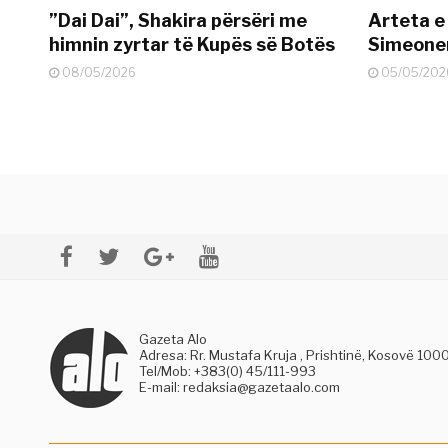
”Dai Dai”, Shakira përsëri me
Arteta e
himnin zyrtar të Kupës së Botës
Simeonen
08/05/2026
05/05/202
Gazeta Alo
Adresa: Rr. Mustafa Kruja , Prishtinë, Kosovë 100
Tel/Mob: +383(0) 45/111-993
E-mail:
redaksia@gazetaalo.com