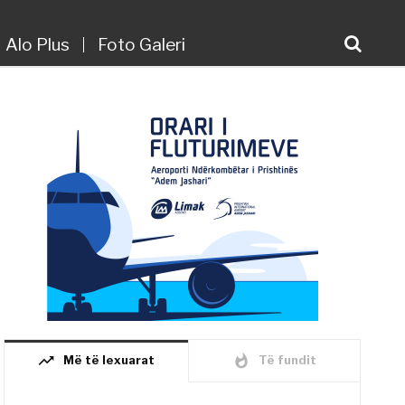
Alo Plus
Foto Galeri
trending_up
whatshot
Më të lexuarat
Të fundit