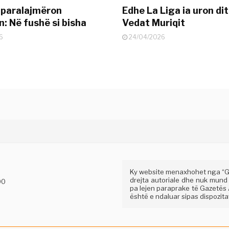
 paralajmëron
Edhe La Liga ia uron dit
: Në fushë si bisha
Vedat Muriqit
6
24/04/2026
Ky website menaxhohet nga “Gaz
drejta autoriale dhe nuk mund
00
pa lejen paraprake të Gazetës A
është e ndaluar sipas dispozitav